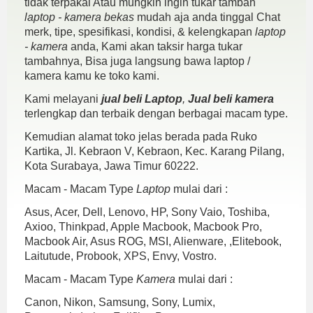
tidak terpakai Atau mungkin ingin tukar tambah
laptop - kamera bekas
mudah aja anda tinggal Chat
merk, tipe, spesifikasi, kondisi, & kelengkapan
laptop
- kamera
anda, Kami akan taksir harga tukar
tambahnya, Bisa juga langsung bawa laptop /
kamera kamu ke toko kami.
Kami melayani
jual beli Laptop
,
Jual beli kamera
terlengkap dan terbaik dengan berbagai macam type.
Kemudian alamat toko jelas berada pada Ruko
Kartika, Jl. Kebraon V, Kebraon, Kec. Karang Pilang,
Kota Surabaya, Jawa Timur 60222.
Macam - Macam Type
Laptop
mulai dari :
Asus, Acer, Dell, Lenovo, HP, Sony Vaio, Toshiba,
Axioo, Thinkpad, Apple Macbook, Macbook Pro,
Macbook Air, Asus ROG, MSI, Alienware, ,Elitebook,
Laitutude, Probook, XPS, Envy, Vostro.
Macam - Macam Type
Kamera
mulai dari :
Canon, Nikon, Samsung, Sony, Lumix,