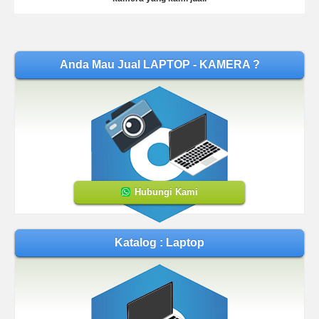
Anda Mau Jual LAPTOP - KAMERA ?
Hubungi Kami
Katalog : Laptop