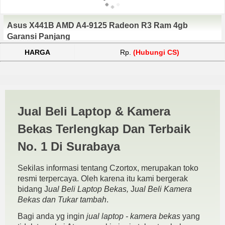
Asus X441B AMD A4-9125 Radeon R3 Ram 4gb
Garansi Panjang
HARGA
Rp.
(Hubungi CS)
Jual Laptop Asus X441B
Jual Beli Laptop & Kamera
AMD A4 Sidoarjo | JUAL
Bekas Terlengkap Dan Terbaik
BELI KAMERA BEKAS |
No. 1 Di Surabaya
JUAL BELI LAPTOP BEKAS |
Sekilas informasi tentang Czortox, merupakan toko
SURABAYA
resmi terpercaya. Oleh karena itu kami bergerak
bidang J
ual Beli Laptop Bekas,
J
ual Beli Kamera
Bekas dan Tukar tambah
.
Bagi anda yg ingin
jual laptop - kamera bekas
yang