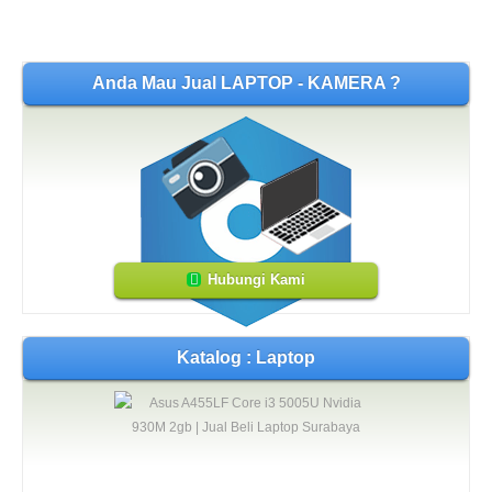
Anda Mau Jual LAPTOP - KAMERA ?
Hubungi Kami
Katalog : Laptop