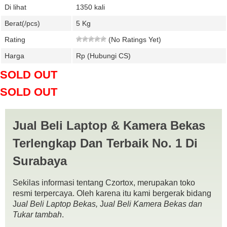
Di lihat
1350 kali
Berat(/pcs)
5 Kg
Rating
(No Ratings Yet)
Harga
Rp (Hubungi CS)
SOLD OUT
SOLD OUT
tags:
asus a455lf
,
beli laptop
,
beliLaptop
,
Canon
,
czortox.com
,
dslr
,
fujifilm
,
jual beli Laptop bekas surabaya
,
jual beli Laptop gresik
,
jual beli Laptop
krian
,
jual beli Laptop madura
,
jual beli Laptop mojokerto
,
jual beli Laptop
Jual Beli Laptop & Kamera Bekas
murah surabaya
,
jual beli Laptop pasuruan
,
jual beli Laptop sidoarjo
,
jual
laptop
,
jual Laptop bekas gresik
,
jual Laptop bekas krian
,
jual Laptop
Terlengkap Dan Terbaik No. 1 Di
bekas mojokerto
,
jual Laptop bekas pasuruan
,
jual Laptop bekas sidoarjo
,
jual Laptop bekas surabaya
,
jual Laptop gresik
,
jual Laptop krian
,
jual
Laptop madura
,
jual Laptop mojokerto
,
jual Laptop pasuruan
,
jual Laptop
Surabaya
sidoarjo
,
jual Laptop surabaya
,
jual-beli Laptop surabaya
,
Leica
,
Lumix
,
mirorless
,
Nikon
,
Panasonic
,
Pentax
,
Samsung
,
Sony
,
terima Laptop gresik
,
terima Laptop krian
,
terima Laptop mojokerto
,
terima Laptop pasuruan
,
Sekilas informasi tentang Czortox, merupakan toko
terima Laptop sidoarjo
,
terima Laptop surabaya.
resmi terpercaya. Oleh karena itu kami bergerak bidang
J
ual Beli Laptop Bekas,
J
ual Beli Kamera Bekas dan
Tukar tambah
.