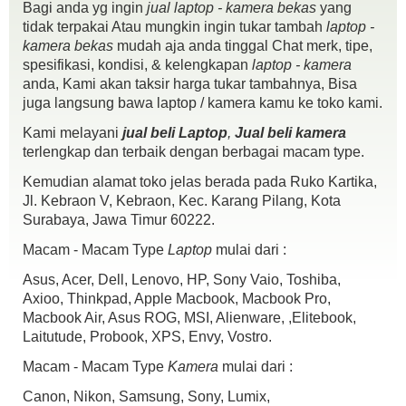
Bagi anda yg ingin
jual laptop - kamera bekas
yang
tidak terpakai Atau mungkin ingin tukar tambah
laptop -
kamera bekas
mudah aja anda tinggal Chat merk, tipe,
spesifikasi, kondisi, & kelengkapan
laptop - kamera
Asus A455LF Core i3 5005U Broadwell sangat cocok bagi yg suka
anda, Kami akan taksir harga tukar tambahnya, Bisa
desain & main game,
juga langsung bawa laptop / kamera kamu ke toko kami.
garansi masih panjang no minus
Kami melayani
jual beli Laptop
,
Jual beli kamera
Spek :
terlengkap dan terbaik dengan berbagai macam type.
Core i3 5005U 2.0 Ghz Haswell
Ram 4 gb
Kemudian alamat toko jelas berada pada Ruko Kartika,
Hdd 500 gb
Jl. Kebraon V, Kebraon, Kec. Karang Pilang, Kota
Dual VGA NVIDIA 930m 2gb, + Intel HD .,Ajib
Surabaya, Jawa Timur 60222.
webcam,bluethot,
Macam - Macam Type
Laptop
mulai dari :
dvd rw
USB 3.0 1 port
Asus, Acer, Dell, Lenovo, HP, Sony Vaio, Toshiba,
Win10
Axioo, Thinkpad, Apple Macbook, Macbook Pro,
Kondisi :
Macbook Air, Asus ROG, MSI, Alienware, ,Elitebook,
fisik mulus 90%
Laitutude, Probook, XPS, Envy, Vostro.
mesin normal semua.,
batre 2-3 jam lebih
Macam - Macam Type
Kamera
mulai dari :
Kelengkapan :
Canon, Nikon, Samsung, Sony, Lumix,
unit