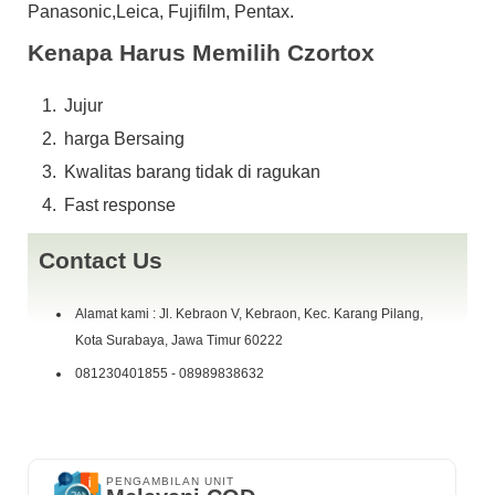
Panasonic,Leica, Fujifilm, Pentax.
batre
charge
Kenapa Harus Memilih Czortox
yang g da jangan di tanya
harga Alhamdulillah SOLD.,siapa cepat dy dapat,.,:cool
Jujur
fast response W.A 0898 ~ 9838 ~ 632 Telp 081230401855 (
SEBUTIN JUDUL IKLNNYA)
harga Bersaing
COD Kebraon Indah Asri Perum Ramada No 26 ( Samping SMP 24
Kwalitas barang tidak di ragukan
) Surabaya,
Fast response
Contact Us
Alamat kami : Jl. Kebraon V, Kebraon, Kec. Karang Pilang,
Kota Surabaya, Jawa Timur 60222
081230401855 - 08989838632
PENGAMBILAN UNIT