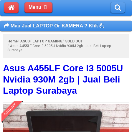
Menu
Mau Jual LAPTOP Or KAMERA ? Klik
Home
ASUS
LAPTOP GAMING
SOLD OUT
Asus A455LF Core I3 5005U Nvidia 930M 2gb | Jual Beli Laptop
Surabaya
Asus A455LF Core I3 5005U
Nvidia 930M 2gb | Jual Beli
Laptop Surabaya
SOLD OUT