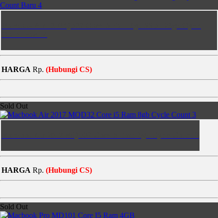
Macbook Air 13 MQD32 Core i5 Ram 8gb SSD 128gb Cycle
Count Baru 4
HARGA
Rp.
(Hubungi CS)
Sold Out
Macbook Air 2017 MQD32 Core i5 Ram 8gb Cycle Count 3
HARGA
Rp.
(Hubungi CS)
Sold Out