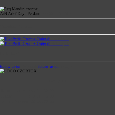
A/N Arief Dayu Perdana
900-00-1458850-4
Temukan Kami di
Order di
TokoPedia
Order di
Bukalapak
Ikuti Kami
follow us on
Facebook
follow us on
Instagram
Jam Buka
Senin - Kamis
:
08:00 - 20:00
Jumat
:
13:00 - 20:00
Saptu - Minggu
:
09:00 - 20:00