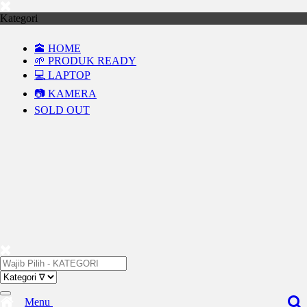
Kategori
🕋 HOME
🌱 PRODUK READY
💻 LAPTOP
📷 KAMERA
SOLD OUT
Menu