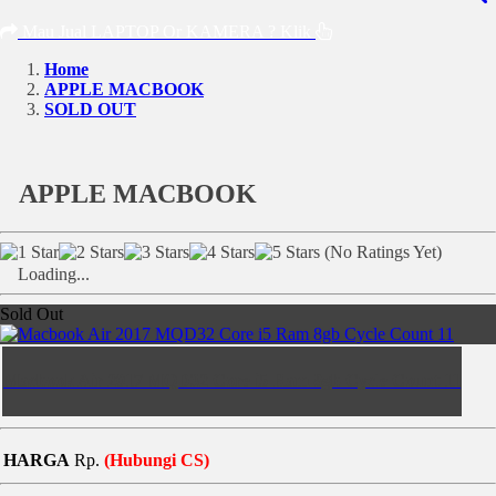
Mau Jual LAPTOP Or KAMERA ? Klik
Home
APPLE MACBOOK
SOLD OUT
APPLE MACBOOK
(No Ratings Yet)
Loading...
Sold Out
Macbook Air 2017 MQD32 Core i5 Ram 8gb Cycle Count 11
HARGA
Rp.
(Hubungi CS)