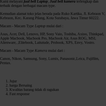
Kami melayani
jual beli Laptop
,
Jual beli kamera
terlengkap dan
terbaik dengan berbagai macam type.
Kemudian alamat toko jelas berada pada Ruko Kartika, Jl. Kebraon V,
Kebraon, Kec. Karang Pilang, Kota Surabaya, Jawa Timur 60222.
Macam - Macam Type
Laptop
mulai dari :
Asus, Acer, Dell, Lenovo, HP, Sony Vaio, Toshiba, Axioo, Thinkpad,
Apple Macbook, Macbook Pro, Macbook Air, Asus ROG, MSI,
Alienware, ,Elitebook, Laitutude, Probook, XPS, Envy, Vostro.
Macam - Macam Type
Kamera
mulai dari :
Canon, Nikon, Samsung, Sony, Lumix, Panasonic,Leica, Fujifilm,
Pentax.
Kenapa Harus memilih Czortox
Jujur
harga Bersaing
Kwalitas barang tidak di ragukan
Fast response
Contact Us