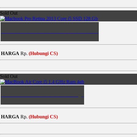
Sold Out
Macbook Pro Retina 2013 Core i5 SSD 128 Gb
HARGA
Rp.
(Hubungi CS)
Sold Out
MacBook Air Core i5 1.4 GHz Ram 4gb
HARGA
Rp.
(Hubungi CS)