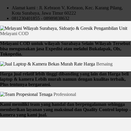
Alamat kami : Jl. Kebraon V, Kebraon, Kec. Karang Pilang,
Kota Surabaya, Jawa Timur 60222
081230401855 - 08989838632
Pengambilan Unit
Melayani COD
Melayani COD untuk wilayah Surabaya Selain Wilayah Tersebut
bisa mengunakan jasa Expedisi atau melalui Bukalapak, Olx,
Tokopedia.
Rate Harga
Bersaing
Harga jual relatif lebih tinggi dibanding yang lain dan Harga beli
laptop & kamera Lebih murah namun dengan kualitas terbaik,
Plus tentunya bergaransi.
Tenaga
Professional
Kami memiliki team yang handal dan berpengalaman sehingga
memberikan layanan yang maksimal dan Quality Control laptop -
kamera yang kami jual.