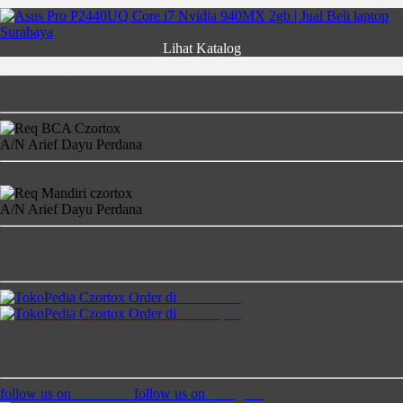
Lihat Katalog
Rekening Bank
A/N Arief Dayu Perdana
4681-2860-17
A/N Arief Dayu Perdana
900-00-1458850-4
Temukan Kami di
Order di
TokoPedia
Order di
Bukalapak
Ikuti Kami
follow us on
Facebook
follow us on
Instagram