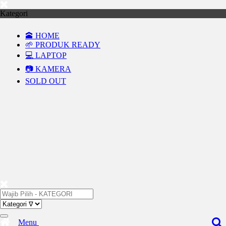
Kategori
🕋 HOME
🌱 PRODUK READY
💻 LAPTOP
📷 KAMERA
SOLD OUT
Menu