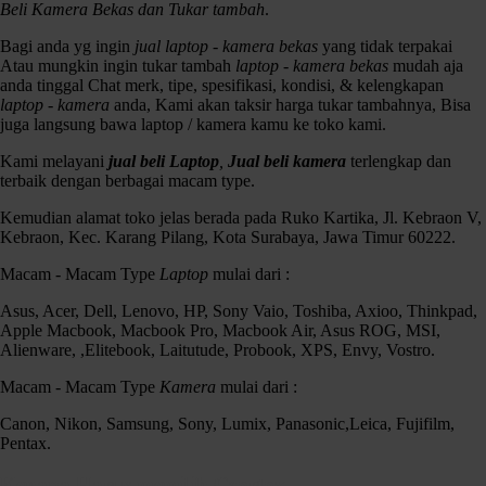
surabaya
,
jual Laptop gresik
,
jual Laptop krian
,
jual Laptop madura
,
Beli Kamera Bekas dan Tukar tambah
.
jual Laptop mojokerto
,
jual Laptop pasuruan
,
jual Laptop sidoarjo
,
jual
Laptop surabaya
,
jual-beli Laptop surabaya
,
Leica
,
Lumix
,
mirorless
,
Bagi anda yg ingin
jual laptop - kamera bekas
yang tidak terpakai
Nikon
,
Panasonic
,
Pentax
,
Samsung
,
Sony
,
terima Laptop gresik
,
Atau mungkin ingin tukar tambah
laptop - kamera bekas
mudah aja
terima Laptop krian
,
terima Laptop mojokerto
,
terima Laptop
anda tinggal Chat merk, tipe, spesifikasi, kondisi, & kelengkapan
pasuruan
,
terima Laptop sidoarjo
,
terima Laptop surabaya.
laptop - kamera
anda, Kami akan taksir harga tukar tambahnya, Bisa
juga langsung bawa laptop / kamera kamu ke toko kami.
Kami melayani
jual beli Laptop
,
Jual beli kamera
terlengkap dan
terbaik dengan berbagai macam type.
Kemudian alamat toko jelas berada pada Ruko Kartika, Jl. Kebraon V,
Kebraon, Kec. Karang Pilang, Kota Surabaya, Jawa Timur 60222.
Macam - Macam Type
Laptop
mulai dari :
Asus, Acer, Dell, Lenovo, HP, Sony Vaio, Toshiba, Axioo, Thinkpad,
Apple Macbook, Macbook Pro, Macbook Air, Asus ROG, MSI,
Alienware, ,Elitebook, Laitutude, Probook, XPS, Envy, Vostro.
Macam - Macam Type
Kamera
mulai dari :
Asus Pro P2440UQ Core i7 Nvidia 940MX 2gb
Canon, Nikon, Samsung, Sony, Lumix, Panasonic,Leica, Fujifilm,
Peningkatan tes jatuh
. Asus menerapkan standar uji tes jatuh dua kali
Pentax.
lebih tinggi dibanding laptop konsumer biasa untuk Asus Pro Series.
Meski begitu, ya jangan sengaja dibanting ya. Jatuh dengan dibanting
Kenapa Harus memilih Czortox