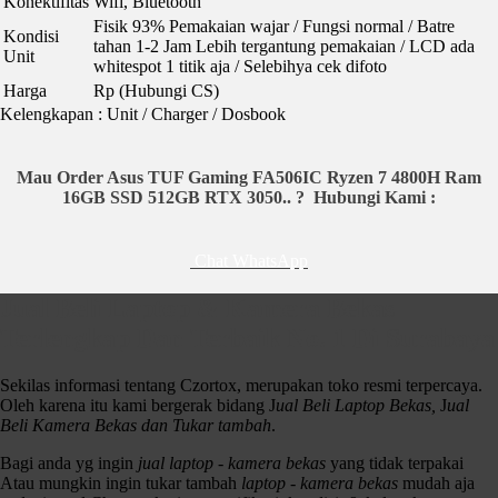
Konektifitas
Wifi, Bluetooth
Fisik 93% Pemakaian wajar / Fungsi normal / Batre
Kondisi
tahan 1-2 Jam Lebih tergantung pemakaian / LCD ada
Unit
whitespot 1 titik aja / Selebihya cek difoto
Harga
Rp (Hubungi CS)
Kelengkapan : Unit / Charger / Dosbook
Mau Order Asus TUF Gaming FA506IC Ryzen 7 4800H Ram
16GB SSD 512GB RTX 3050.. ?
Hubungi Kami :
Chat WhatsApp
Jual Beli Laptop & Kamera Bekas
Terlengkap Dan Terbaik No. 1 Di Surabaya
Sekilas informasi tentang Czortox, merupakan toko resmi terpercaya.
Oleh karena itu kami bergerak bidang J
ual Beli Laptop Bekas,
J
ual
Beli Kamera Bekas dan Tukar tambah
.
Bagi anda yg ingin
jual laptop - kamera bekas
yang tidak terpakai
Atau mungkin ingin tukar tambah
laptop - kamera bekas
mudah aja