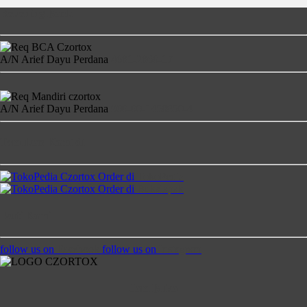
Rekening Bank
A/N Arief Dayu Perdana
4681-2860-17
A/N Arief Dayu Perdana
900-00-1458850-4
Temukan Kami di
Order di
TokoPedia
Order di
Bukalapak
Ikuti Kami
follow us on
Facebook
follow us on
Instagram
Jam Buka