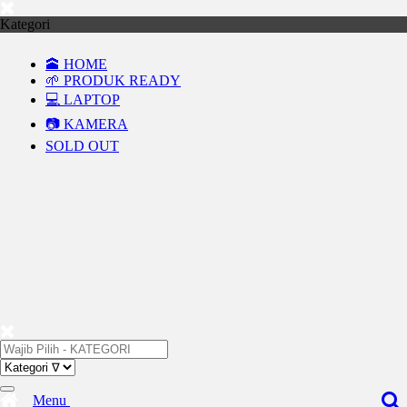
Kategori
🕋 HOME
🌱 PRODUK READY
💻 LAPTOP
📷 KAMERA
SOLD OUT
Menu