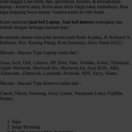
anda tinggal Chat merk, tipe, spesifikasi, kondisi, & kelengkapan
laptop - kamera
anda, Kami akan taksir harga tukar tambahnya, Bisa
juga langsung bawa laptop / kamera kamu ke toko kami.
Kami melayani
jual beli Laptop
,
Jual beli kamera
terlengkap dan
terbaik dengan berbagai macam type.
Kemudian alamat toko jelas berada pada Ruko Kartika, Jl. Kebraon V,
Kebraon, Kec. Karang Pilang, Kota Surabaya, Jawa Timur 60222.
Asus TUF Gaming FA506IC Ryzen 7 4800H Ram 16gb SSD 512gb
Macam - Macam Type
Laptop
mulai dari :
RTX 3050
Asus, Acer, Dell, Lenovo, HP, Sony Vaio, Toshiba, Axioo, Thinkpad,
Spek :
Apple Macbook, Macbook Pro, Macbook Air, Asus ROG, MSI,
AMD Ryzen 7 4800H
Alienware, ,Elitebook, Laitutude, Probook, XPS, Envy, Vostro.
AMD Radeon(TM) Graphics
Nvidia Geforce RTX 3050 4GB
Macam - Macam Type
Kamera
mulai dari :
Ram 16GB
Canon, Nikon, Samsung, Sony, Lumix, Panasonic,Leica, Fujifilm,
SSD 512GB
Pentax.
Layar 15,6 Inch Full HD ( 1920 x 1080) 144Hz
Keyboard RGB
Webcam
Kenapa Harus memilih Czortox
Windows 11
Jujur
Kondisi :
harga Bersaing
Fisik 93% Pemakaian wajar / Fungsi normal / Batre tahan 1-2 Jam