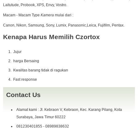
dvd rw
Laitutude, Probook, XPS, Envy, Vostro.
Kondisi :
fisik mulus 97% sisanya pemakaian wajar..,
Macam - Macam Type
Kamera
mulai dari :
mesin normal semua.,
Canon, Nikon, Samsung, Sony, Lumix, Panasonic,Leica, Fujifilm, Pentax.
batre 2-3 jam
Kenapa Harus Memilih Czortox
Kelengkapan :
unit
Jujur
batre
charge
harga Bersaing
dosbook
Kwalitas barang tidak di ragukan
yang g da jangan di tanya,.,.,!!!
Fast response
harga
Alhadmulillah SOLD
,siapa cepat dy dapat,.
Contact Us
IG : czortox
fast response W.A 0898 ~ 9838 ~ 632 Telp 081230401855
Alamat kami : Jl. Kebraon V, Kebraon, Kec. Karang Pilang, Kota
COD Kebraon Gang V, Pertokoan Giant Express L05 ( depan Parkiran
Surabaya, Jawa Timur 60222
Motor )
081230401855 - 08989838632