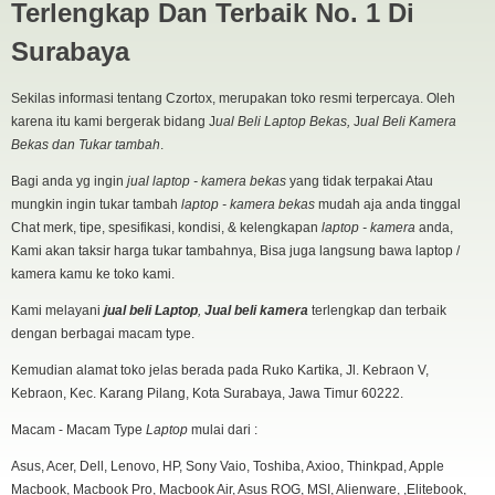
Terlengkap Dan Terbaik No. 1 Di
Surabaya
Sekilas informasi tentang Czortox, merupakan toko resmi terpercaya. Oleh
karena itu kami bergerak bidang J
ual Beli Laptop Bekas,
J
ual Beli Kamera
Bekas dan Tukar tambah
.
Bagi anda yg ingin
jual laptop - kamera bekas
yang tidak terpakai Atau
mungkin ingin tukar tambah
laptop - kamera bekas
mudah aja anda tinggal
Chat merk, tipe, spesifikasi, kondisi, & kelengkapan
laptop - kamera
anda,
Kami akan taksir harga tukar tambahnya, Bisa juga langsung bawa laptop /
kamera kamu ke toko kami.
Kami melayani
jual beli Laptop
,
Jual beli kamera
terlengkap dan terbaik
dengan berbagai macam type.
Asus X455l Ci3 5005U Nvidia 920m 2gb Istimewa
Spek :
Kemudian alamat toko jelas berada pada Ruko Kartika, Jl. Kebraon V,
Core i3 5005U 2.0Ghz
Kebraon, Kec. Karang Pilang, Kota Surabaya, Jawa Timur 60222.
Nvidia 920m 2gb
Ram 4 gb
Macam - Macam Type
Laptop
mulai dari :
Hdd 500 gb
Asus, Acer, Dell, Lenovo, HP, Sony Vaio, Toshiba, Axioo, Thinkpad, Apple
webcam,bluethot,
Macbook, Macbook Pro, Macbook Air, Asus ROG, MSI, Alienware, ,Elitebook,