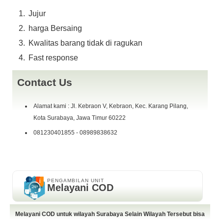
kurang lebih 1 bulan pemakaian
Jujur
Wifi lancar
Tombol2 berfungsi
harga Bersaing
Kelengkapan (Fullset):
Kwalitas barang tidak di ragukan
unit
Fast response
batre
case waterproof
mikropon
Contact Us
full acsesoris
yang g da jangan di tanya,.!!
Alamat kami : Jl. Kebraon V, Kebraon, Kec. Karang Pilang,
Kota Surabaya, Jawa Timur 60222
harga alhamdulillah sould out,,Siapa cepat dy dapat,.
081230401855 - 08989838632
fast response W.A 0898~ 9838 ~ 632 or Telp 081230401855
COD Kebraon Indah Asri Perum Ramada No 26 ( Samping SMP
Neegri 24 ) Surabaya
PENGAMBILAN UNIT
Melayani COD
Melayani COD untuk wilayah Surabaya Selain Wilayah Tersebut bisa