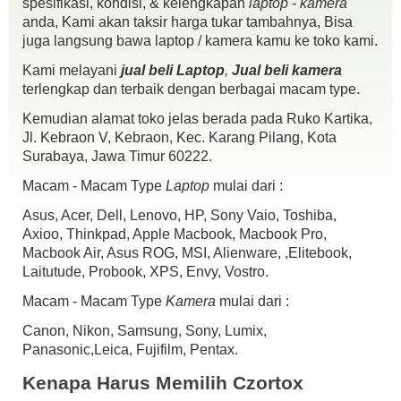
spesifikasi, kondisi, & kelengkapan
laptop - kamera
B-PRO 5 Alpha Edition Mark 2 4K Video
anda, Kami akan taksir harga tukar tambahnya, Bisa
Spek :
juga langsung bawa laptop / kamera kamu ke toko kami.
Wi-Fi Live Streaming
Kami melayani
jual beli Laptop
,
Jual beli kamera
16MP SONY Exmor-R Image Sensor
terlengkap dan terbaik dengan berbagai macam type.
4K @30fps
8 Layer Lenses
Kemudian alamat toko jelas berada pada Ruko Kartika,
Up to 90fps
Jl. Kebraon V, Kebraon, Kec. Karang Pilang, Kota
True Color 2″ TFT LCD
Surabaya, Jawa Timur 60222.
Front LCD
Macam - Macam Type
Laptop
mulai dari :
Microphone Port
170° wide angle lens
Asus, Acer, Dell, Lenovo, HP, Sony Vaio, Toshiba,
Time-lapse 1/2/5/10/30/60s
Axioo, Thinkpad, Apple Macbook, Macbook Pro,
Photo Burst 16MP up to 10fps
Macbook Air, Asus ROG, MSI, Alienware, ,Elitebook,
14 accessories included
Laitutude, Probook, XPS, Envy, Vostro.
GoPro compatible brackets
1000mAh Li-ion battery
Macam - Macam Type
Kamera
mulai dari :
40 Meter Waterproof
Canon, Nikon, Samsung, Sony, Lumix,
Yg Lain Gogling za,.,.
Panasonic,Leica, Fujifilm, Pentax.
Kondisi :
fisik mulus 98% sisnya pemakaian wajar..,
Kenapa Harus Memilih Czortox
mesin normal semua.,