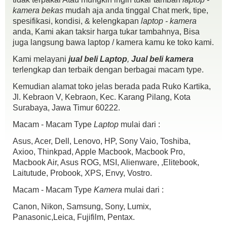
kamera bekas
mudah aja anda tinggal Chat merk, tipe,
spesifikasi, kondisi, & kelengkapan
laptop - kamera
B-PRO 5 Alpha Edition Sudah 4K Wifi Action Camera
anda, Kami akan taksir harga tukar tambahnya, Bisa
Spek :
juga langsung bawa laptop / kamera kamu ke toko kami.
12 MP Kamera
Kami melayani
jual beli Laptop
,
Jual beli kamera
4K@10 / 1080 30 fps
terlengkap dan terbaik dengan berbagai macam type.
1,5″ TFT True Color LCD
WiFi 801.1 b/g/n
Kemudian alamat toko jelas berada pada Ruko Kartika,
Lensa Fixed Focus Wide Angle 170°
Jl. Kebraon V, Kebraon, Kec. Karang Pilang, Kota
Kondisi :
Surabaya, Jawa Timur 60222.
fisik mulus 95% sisanya pemakaian wajar..,
Macam - Macam Type
Laptop
mulai dari :
mesin normal semua.,
Wifi lancar
Asus, Acer, Dell, Lenovo, HP, Sony Vaio, Toshiba,
Tombol2 berfungsi
Axioo, Thinkpad, Apple Macbook, Macbook Pro,
Kelengkapan:
Macbook Air, Asus ROG, MSI, Alienware, ,Elitebook,
unit
Laitutude, Probook, XPS, Envy, Vostro.
batre
case waterproof
Macam - Macam Type
Kamera
mulai dari :
cas
Canon, Nikon, Samsung, Sony, Lumix,
Acsesoris
Panasonic,Leica, Fujifilm, Pentax.
yang g da jangan di tanya,.!!