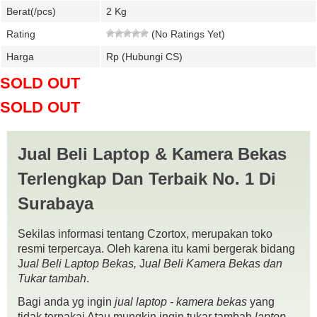
Berat(/pcs)
2 Kg
Rating
(No Ratings Yet)
Harga
Rp (Hubungi CS)
SOLD OUT
SOLD OUT
Jual Beli Laptop & Kamera Bekas
Terlengkap Dan Terbaik No. 1 Di
Surabaya
Sekilas informasi tentang Czortox, merupakan toko
resmi terpercaya. Oleh karena itu kami bergerak bidang
J
ual Beli Laptop Bekas,
J
ual Beli Kamera Bekas dan
Tukar tambah
.
Bagi anda yg ingin
jual laptop - kamera bekas
yang
tidak terpakai Atau mungkin ingin tukar tambah
laptop -