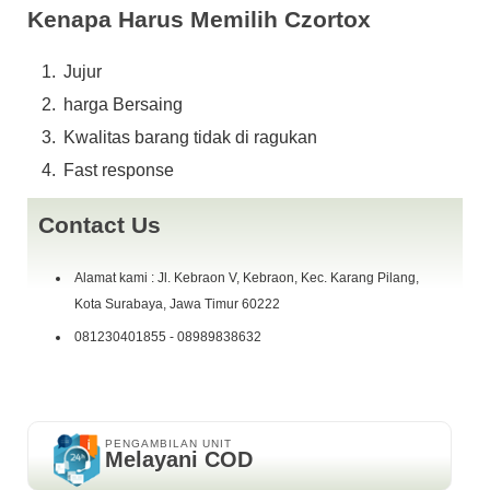
Kenapa Harus Memilih Czortox
harga Alhamdulillah soldout,,Siapa cepat dy dapat,.
Jujur
fast response W.A 0898~ 9838 ~ 632 or Telp 081230401855
harga Bersaing
COD Kebraon Gang V, Pertokoan Giant Express L05 ( depan
Parkiran Motor )
Kwalitas barang tidak di ragukan
Fast response
Contact Us
Alamat kami : Jl. Kebraon V, Kebraon, Kec. Karang Pilang,
Kota Surabaya, Jawa Timur 60222
081230401855 - 08989838632
PENGAMBILAN UNIT
Melayani COD