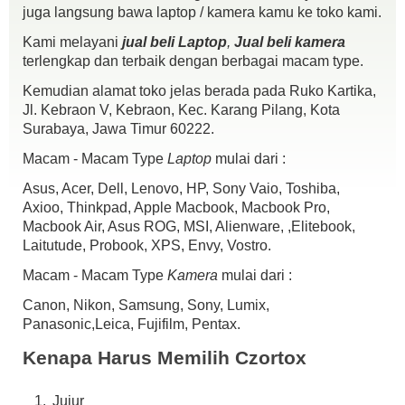
Sensor CMOS APS-C 24,1 megapiksel & DIGIC 4+
juga langsung bawa laptop / kamera kamu ke toko kami.
AF 9 titik dengan 1 titik AF tipe silang tengah.
Kami melayani
jual beli Laptop
,
Jual beli kamera
ISO 100 – 6400 Standar (dapat diperluas hingga 12800)
terlengkap dan terbaik dengan berbagai macam type.
Mendukung Wi-Fi dan NFC.
Kondisi :
Kemudian alamat toko jelas berada pada Ruko Kartika,
fisik mulus 97%
Jl. Kebraon V, Kebraon, Kec. Karang Pilang, Kota
mesin normal semua.,
Surabaya, Jawa Timur 60222.
No Jamur
Macam - Macam Type
Laptop
mulai dari :
No Minus
Kelengkapan :
Asus, Acer, Dell, Lenovo, HP, Sony Vaio, Toshiba,
unit
Axioo, Thinkpad, Apple Macbook, Macbook Pro,
batre
Macbook Air, Asus ROG, MSI, Alienware, ,Elitebook,
cas
Laitutude, Probook, XPS, Envy, Vostro.
Strap
lensa kit
Macam - Macam Type
Kamera
mulai dari :
dosbook
Canon, Nikon, Samsung, Sony, Lumix,
harga Alhamdulillah Soldout Siapa cepat dy dapat,.,emoticon-Cool
Panasonic,Leica, Fujifilm, Pentax.
IG : czortox
fast response W.A 0898 ~ 9838 ~ 632 Telp 081230401855
Kenapa Harus Memilih Czortox
COD Kebraon Gang V, Pertokoan Giant Express L05 ( depan
Parkiran Motor )
Jujur