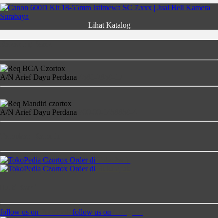
Lihat Katalog
Rekening Bank
A/N Arief Dayu Perdana
4681-2860-17
A/N Arief Dayu Perdana
900-00-1458850-4
Temukan Kami di
Order di
TokoPedia
Order di
Bukalapak
Ikuti Kami
follow us on
Facebook
follow us on
Instagram