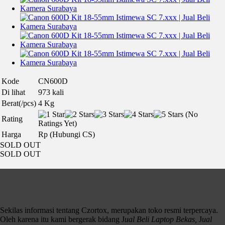
Kode
CN600D
Di lihat
973 kali
Berat(/pcs)
4 Kg
(No
Rating
Ratings Yet)
Harga
Rp (Hubungi CS)
SOLD OUT
SOLD OUT
tags:
Canon 600D Kit 18-55mm
,
harga Canon 600D Kit 18-55mm
Jual Beli Laptop & Kamera Bekas
Terlengkap Dan Terbaik No. 1 Di Surabaya
Sekilas informasi tentang Czortox, merupakan toko resmi terpercaya.
Oleh karena itu kami bergerak bidang J
ual Beli Laptop Bekas,
J
ual