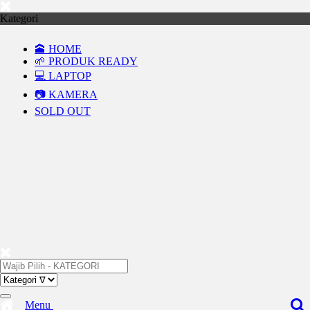
Kategori
🕋 HOME
🌱 PRODUK READY
💻 LAPTOP
📷 KAMERA
SOLD OUT
Menu