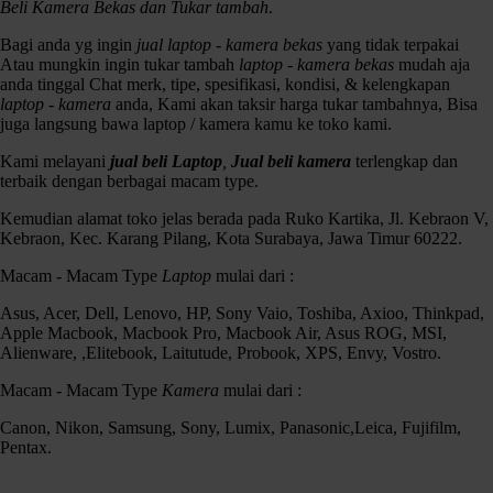
Beli Kamera Bekas dan Tukar tambah
.
Bagi anda yg ingin
jual laptop - kamera bekas
yang tidak terpakai
Atau mungkin ingin tukar tambah
laptop - kamera bekas
mudah aja
anda tinggal Chat merk, tipe, spesifikasi, kondisi, & kelengkapan
laptop - kamera
anda, Kami akan taksir harga tukar tambahnya, Bisa
juga langsung bawa laptop / kamera kamu ke toko kami.
Kami melayani
jual beli Laptop
,
Jual beli kamera
terlengkap dan
terbaik dengan berbagai macam type.
Kemudian alamat toko jelas berada pada Ruko Kartika, Jl. Kebraon V,
Kebraon, Kec. Karang Pilang, Kota Surabaya, Jawa Timur 60222.
Macam - Macam Type
Laptop
mulai dari :
Asus, Acer, Dell, Lenovo, HP, Sony Vaio, Toshiba, Axioo, Thinkpad,
Apple Macbook, Macbook Pro, Macbook Air, Asus ROG, MSI,
Alienware, ,Elitebook, Laitutude, Probook, XPS, Envy, Vostro.
Macam - Macam Type
Kamera
mulai dari :
Canon 600D Kit 18-55mm Istimewa SC 7.xxx
Canon, Nikon, Samsung, Sony, Lumix, Panasonic,Leica, Fujifilm,
Spek :
Pentax.
18 MP APS-C CMOS sensor
Advanced creative features
Kenapa Harus memilih Czortox