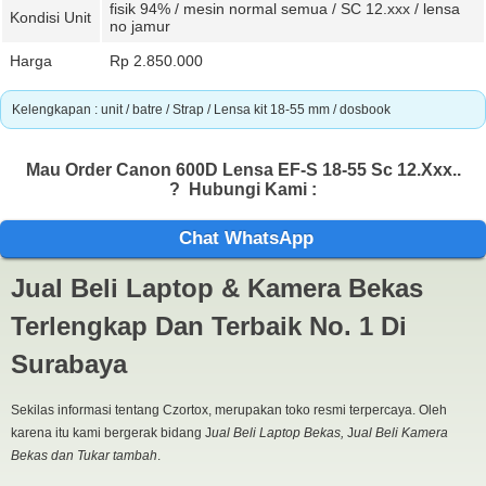
fisik 94% / mesin normal semua / SC 12.xxx / lensa
Kondisi Unit
no jamur
Harga
Rp 2.850.000
Kelengkapan : unit / batre / Strap / Lensa kit 18-55 mm / dosbook
Mau Order Canon 600D Lensa EF-S 18-55 Sc 12.Xxx..
?
Hubungi Kami :
Chat WhatsApp
Jual Beli Laptop & Kamera Bekas
Terlengkap Dan Terbaik No. 1 Di
Surabaya
Sekilas informasi tentang Czortox, merupakan toko resmi terpercaya. Oleh
karena itu kami bergerak bidang J
ual Beli Laptop Bekas,
J
ual Beli Kamera
Bekas dan Tukar tambah
.