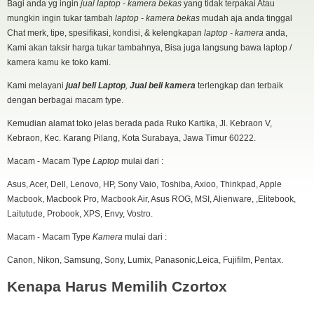
Bagi anda yg ingin
jual laptop - kamera bekas
yang tidak terpakai Atau
mungkin ingin tukar tambah
laptop - kamera bekas
mudah aja anda tinggal
Chat merk, tipe, spesifikasi, kondisi, & kelengkapan
laptop - kamera
anda,
Canon 600D Lensa EF-S 18-55 Sc 12.Xxx
Kami akan taksir harga tukar tambahnya, Bisa juga langsung bawa laptop /
Spek :
kamera kamu ke toko kami.
18 MP APS-C CMOS sensor
Advanced creative features
Kami melayani
jual beli Laptop
,
Jual beli kamera
terlengkap dan terbaik
Vari-angle 7.7cm (3.0”) 3:2 ratio LCD
dengan berbagai macam type.
Full HD movies
Kemudian alamat toko jelas berada pada Ruko Kartika, Jl. Kebraon V,
DIGIC 4
Kebraon, Kec. Karang Pilang, Kota Surabaya, Jawa Timur 60222.
ISO 100-6400, H:12800
9-point cross type AF System
Macam - Macam Type
Laptop
mulai dari :
Kondisi :
Asus, Acer, Dell, Lenovo, HP, Sony Vaio, Toshiba, Axioo, Thinkpad, Apple
fisik 94% / mesin normal semua / SC 12.xxx / lensa no jamur
Macbook, Macbook Pro, Macbook Air, Asus ROG, MSI, Alienware, ,Elitebook,
Kelengkapan : unit / batre / Strap / Lensa kit 18-55 mm / dosbook
Laitutude, Probook, XPS, Envy, Vostro.
Harga 2,85jt aja siapa cepat dia dapat
Macam - Macam Type
Kamera
mulai dari :
Canon, Nikon, Samsung, Sony, Lumix, Panasonic,Leica, Fujifilm, Pentax.
Kenapa Harus Memilih Czortox