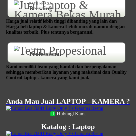
RATE HARGA
Bersaing
Harga jual relatif lebih tinggi dibanding yang lain dan
Harga beli laptop & kamera Lebih murah namun dengan
kualitas terbaik, Plus tentunya bergaransi.
TENAGA
Professional
Kami memiliki team yang handal dan berpengalaman
sehingga memberikan layanan yang maksimal dan Quality
Control laptop - kamera yang kami jual.
Anda Mau Jual LAPTOP - KAMERA ?
Hubungi Kami
Katalog : Laptop