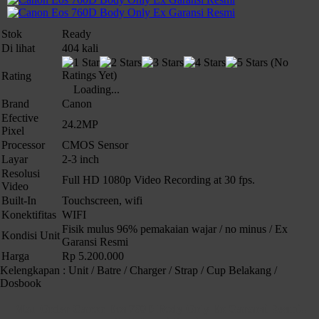
Stok
Ready
Di lihat
404 kali
(No
Ratings Yet)
Rating
Loading...
Brand
Canon
Efective
24.2MP
Pixel
Processor
CMOS Sensor
Layar
2-3 inch
Resolusi
Full HD 1080p Video Recording at 30 fps.
Video
Built-In
Touchscreen, wifi
Konektifitas
WIFI
Fisik mulus 96% pemakaian wajar / no minus / Ex
Kondisi Unit
Garansi Resmi
Harga
Rp 5.200.000
Kelengkapan : Unit / Batre / Charger / Strap / Cup Belakang /
Dosbook
Mau Order Canon Eos 760D Body Only Ex Garansi Resmi..