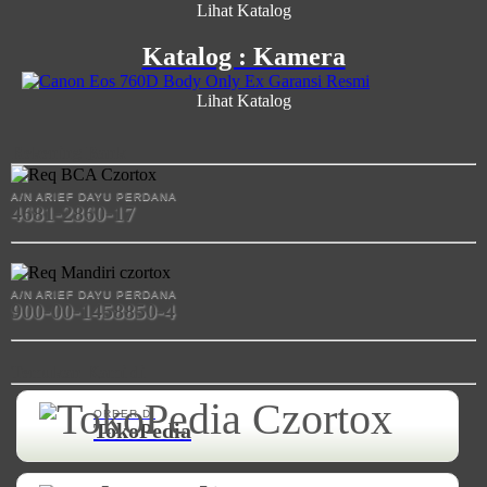
Lihat Katalog
Katalog : Kamera
Lihat Katalog
Rekening Bank
A/N ARIEF DAYU PERDANA
4681-2860-17
A/N ARIEF DAYU PERDANA
900-00-1458850-4
Temukan Kami di
ORDER DI
TokoPedia