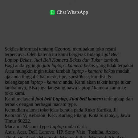
?
Hubungi Kami :
Chat WhatsApp
Jual Beli Laptop & Kamera Bekas
Terlengkap Dan Terbaik No. 1 Di
Surabaya
Sekilas informasi tentang Czortox, merupakan toko resmi
terpercaya. Oleh karena itu kami bergerak bidang J
ual Beli
Laptop Bekas,
J
ual Beli Kamera Bekas dan Tukar tambah
.
Bagi anda yg ingin
jual laptop - kamera bekas
yang tidak terpakai
Atau mungkin ingin tukar tambah
laptop - kamera bekas
mudah
aja anda tinggal Chat merk, tipe, spesifikasi, kondisi, &
kelengkapan
laptop - kamera
anda, Kami akan taksir harga tukar
tambahnya, Bisa juga langsung bawa laptop / kamera kamu ke
toko kami.
Canon Eos 760D Body Only Ex Garansi Resmi
Kami melayani
jual beli Laptop
,
Jual beli kamera
terlengkap dan
24.2 MP APS-C CMOS Sensor.
terbaik dengan berbagai macam type.
DIGIC 6 Image Processor.
Kemudian alamat toko jelas berada pada Ruko Kartika, Jl.
3.0″ 1.04m-dot Vari-Angle Touchscreen.
Kebraon V, Kebraon, Kec. Karang Pilang, Kota Surabaya, Jawa
Full HD 1080p Video Recording at 30 fps.
Timur 60222.
19-Pt. Cross-Type AF, Hybrid CMOS AF III.
Macam - Macam Type
Laptop
mulai dari :
Expanded ISO 25600, 5 fps Shooting.
Asus, Acer, Dell, Lenovo, HP, Sony Vaio, Toshiba, Axioo,
7560-Pixel RGB+IR Metering Sensor.
Thinkpad, Apple Macbook, Macbook Pro, Macbook Air, Asus