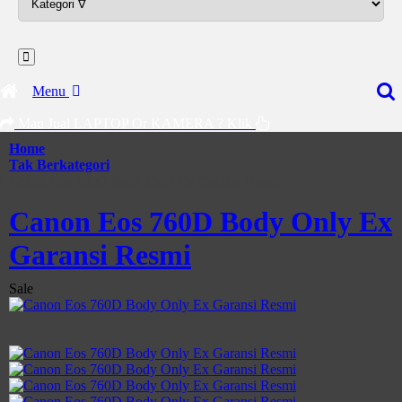
Menu
Mau Jual LAPTOP Or KAMERA ? Klik
Home
Tak Berkategori
Canon Eos 760D Body Only Ex Garansi Resmi
Canon Eos 760D Body Only Ex
Garansi Resmi
Sale