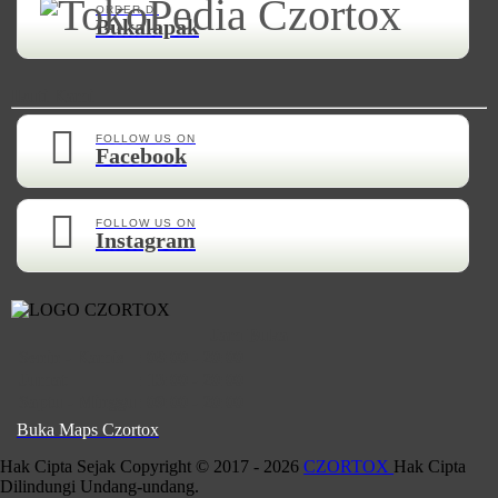
ORDER DI
Bukalapak
Ikuti Kami
FOLLOW US ON
Facebook
FOLLOW US ON
Instagram
Jam Buka
Senin - Kamis
:
08:00 - 20:00
Jumat
:
13:00 - 20:00
Saptu - Minggu
:
09:00 - 20:00
Buka Maps Czortox
Hak Cipta Sejak Copyright © 2017 - 2026
CZORTOX
Hak Cipta
Dilindungi Undang-undang.