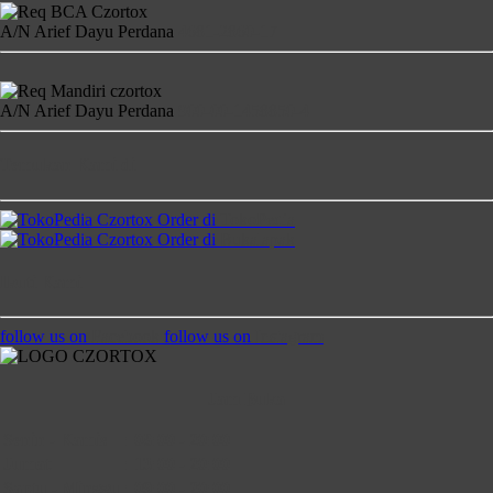
A/N Arief Dayu Perdana
4681-2860-17
A/N Arief Dayu Perdana
900-00-1458850-4
Temukan Kami di
Order di
TokoPedia
Order di
Bukalapak
Ikuti Kami
follow us on
Facebook
follow us on
Instagram
Jam Buka
Senin - Kamis
:
08:00 - 20:00
Jumat
:
13:00 - 20:00
Saptu - Minggu
:
09:00 - 20:00