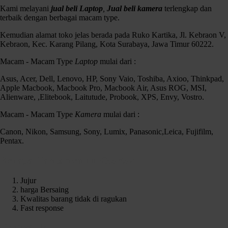
Kami melayani
jual beli Laptop
,
Jual beli kamera
terlengkap dan
Kelengkapan : Unit / Batre / Charger / Box
terbaik dengan berbagai macam type.
3,5 jt
Kemudian alamat toko jelas berada pada Ruko Kartika, Jl. Kebraon V,
Kebraon, Kec. Karang Pilang, Kota Surabaya, Jawa Timur 60222.
Macam - Macam Type
Laptop
mulai dari :
Asus, Acer, Dell, Lenovo, HP, Sony Vaio, Toshiba, Axioo, Thinkpad,
Apple Macbook, Macbook Pro, Macbook Air, Asus ROG, MSI,
Alienware, ,Elitebook, Laitutude, Probook, XPS, Envy, Vostro.
Macam - Macam Type
Kamera
mulai dari :
Canon, Nikon, Samsung, Sony, Lumix, Panasonic,Leica, Fujifilm,
Pentax.
Kenapa Harus memilih Czortox
Jujur
harga Bersaing
Kwalitas barang tidak di ragukan
Fast response
Contact Us