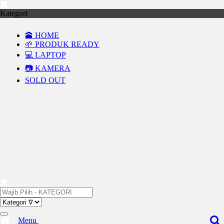
Kategori
🕋 HOME
🌱 PRODUK READY
💻 LAPTOP
📷 KAMERA
SOLD OUT
Menu