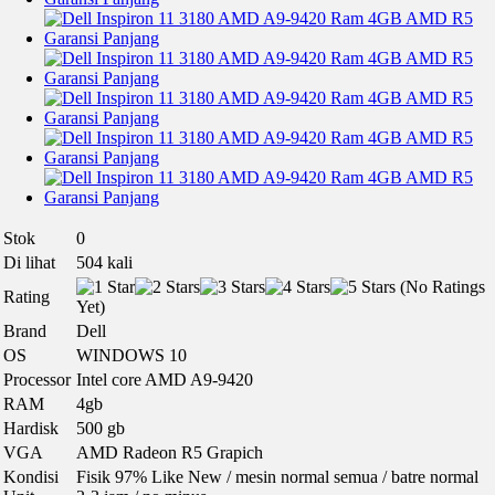
Stok
0
Di lihat
504 kali
(No Ratings
Rating
Yet)
Brand
Dell
OS
WINDOWS 10
Processor
Intel core AMD A9-9420
RAM
4gb
Hardisk
500 gb
VGA
AMD Radeon R5 Grapich
Kondisi
Fisik 97% Like New / mesin normal semua / batre normal