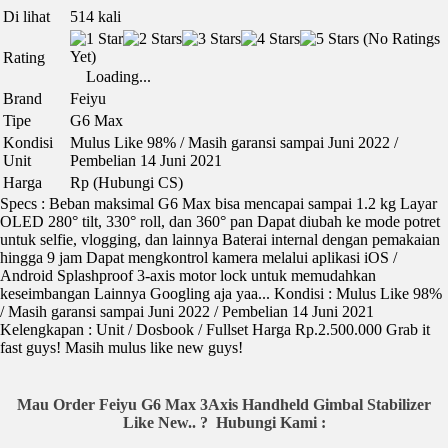
Di lihat
514 kali
(No Ratings
Yet)
Rating
Loading...
Brand
Feiyu
Tipe
G6 Max
Kondisi
Mulus Like 98% / Masih garansi sampai Juni 2022 /
Unit
Pembelian 14 Juni 2021
Harga
Rp (Hubungi CS)
Specs : Beban maksimal G6 Max bisa mencapai sampai 1.2 kg Layar
OLED 280° tilt, 330° roll, dan 360° pan Dapat diubah ke mode potret
untuk selfie, vlogging, dan lainnya Baterai internal dengan pemakaian
hingga 9 jam Dapat mengkontrol kamera melalui aplikasi iOS /
Android Splashproof 3-axis motor lock untuk memudahkan
keseimbangan Lainnya Googling aja yaa... Kondisi : Mulus Like 98%
/ Masih garansi sampai Juni 2022 / Pembelian 14 Juni 2021
Kelengkapan : Unit / Dosbook / Fullset Harga Rp.2.500.000 Grab it
fast guys! Masih mulus like new guys!
Mau Order Feiyu G6 Max 3Axis Handheld Gimbal Stabilizer
Like New.. ?
Hubungi Kami :