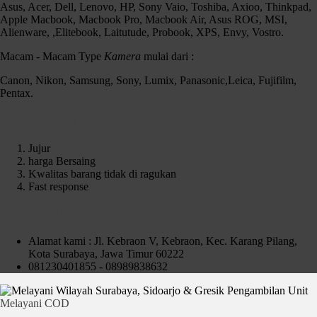
Asus, Acer, Dell, Lenovo, HP, Sony Vaio, Toshiba, Axioo, Thinkpad,
Apple Macbook, Macbook Pro, Macbook Air, Asus ROG, MSI,
Alienware, ,Elitebook, Laitutude, Probook, XPS, Envy, Vostro.
Macam - Macam Type
Kamera
mulai dari :
Canon, Nikon, Samsung, Sony, Lumix, Panasonic,Leica, Fujifilm,
Pentax.
Kenapa Harus memilih Czortox
Jujur
harga Bersaing
Kwalitas barang tidak di ragukan
Fast response
Contact Us
Alamat kami : Jl. Kebraon V, Kebraon, Kec. Karang Pilang,
Kota Surabaya, Jawa Timur 60222
081230401855 - 08989838632
Pengambilan Unit
Melayani COD