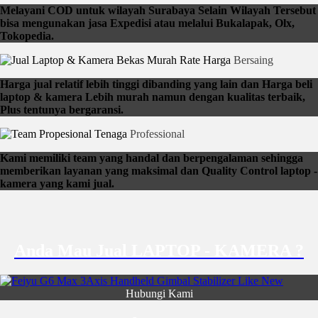
Melayani COD untuk wilayah Surabaya Selain Wilayah Tersebut
bisa mengunakan jasa Expedisi atau melalui Bukalapak, Olx,
Tokopedia.
Rate Harga
Bersaing
Harga jual relatif lebih tinggi dibanding yang lain dan Harga beli
laptop & kamera Lebih murah namun dengan kualitas terbaik,
Plus tentunya bergaransi.
Tenaga
Professional
Kami memiliki team yang handal dan berpengalaman sehingga
memberikan layanan yang maksimal dan Quality Control laptop -
kamera yang kami jual.
Anda Mau Jual LAPTOP - KAMERA ?
Hubungi Kami