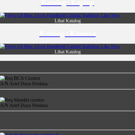
Katalog : Laptop
Lihat Katalog
Katalog : Kamera
Lihat Katalog
Rekening Bank
A/N Arief Dayu Perdana
4681-2860-17
A/N Arief Dayu Perdana
900-00-1458850-4
Temukan Kami di