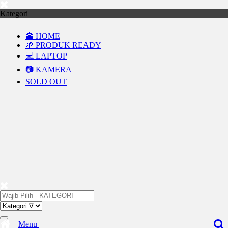
Kategori
🕋 HOME
🌱 PRODUK READY
💻 LAPTOP
📷 KAMERA
SOLD OUT
Menu