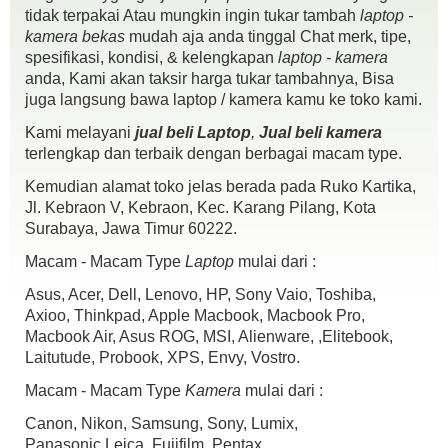
tidak terpakai Atau mungkin ingin tukar tambah
laptop -
kamera bekas
mudah aja anda tinggal Chat merk, tipe,
spesifikasi, kondisi, & kelengkapan
laptop - kamera
Canon SpeedLite 430 EX II
anda, Kami akan taksir harga tukar tambahnya, Bisa
Kondisi Terawat :
juga langsung bawa laptop / kamera kamu ke toko kami.
fisik mulus 95%
Kami melayani
jual beli Laptop
,
Jual beli kamera
No minus
terlengkap dan terbaik dengan berbagai macam type.
Kelengkapan :
unit
Kemudian alamat toko jelas berada pada Ruko Kartika,
pounch
Jl. Kebraon V, Kebraon, Kec. Karang Pilang, Kota
dosbook
Surabaya, Jawa Timur 60222.
yang g da jangan di tanya,.,.,!!!
Macam - Macam Type
Laptop
mulai dari :
harga
Alhamdulillah SOLD
,.,Siapa cepat dy dapat,.
IG : czortox
Asus, Acer, Dell, Lenovo, HP, Sony Vaio, Toshiba,
fast response W.A 0898 ~ 9838 ~ 632 or Telp 081230401855
Axioo, Thinkpad, Apple Macbook, Macbook Pro,
COD Kebraon Indah Asri Perum Ramada No 26 ( Samping SMP
Macbook Air, Asus ROG, MSI, Alienware, ,Elitebook,
Negri 24 ) Surabaya
Laitutude, Probook, XPS, Envy, Vostro.
Macam - Macam Type
Kamera
mulai dari :
Canon, Nikon, Samsung, Sony, Lumix,
Panasonic,Leica, Fujifilm, Pentax.