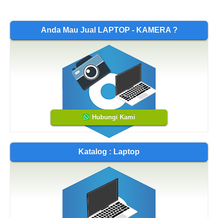
Anda Mau Jual LAPTOP - KAMERA ?
Hubungi Kami
Katalog : Laptop