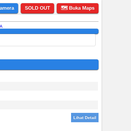
amera
SOLD OUT
🗺 Buka Maps
Lihat Detail