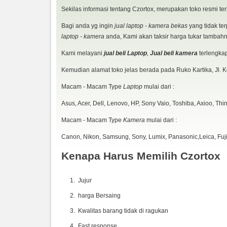
fisik 93% pemakaian wajar / mesin normal semua
Sekilas informasi tentang Czortox, merupakan toko resmi te
Kelengkapan : Unit
Bagi anda yg ingin
jual laptop - kamera bekas
yang tidak te
laptop - kamera
anda, Kami akan taksir harga tukar tambahn
Kami melayani
jual beli Laptop
,
Jual beli kamera
terlengka
Kemudian alamat toko jelas berada pada Ruko Kartika, Jl. 
Macam - Macam Type
Laptop
mulai dari :
Asus, Acer, Dell, Lenovo, HP, Sony Vaio, Toshiba, Axioo, Th
Macam - Macam Type
Kamera
mulai dari :
Canon, Nikon, Samsung, Sony, Lumix, Panasonic,Leica, Fujif
Kenapa Harus Memilih Czortox
Jujur
harga Bersaing
Kwalitas barang tidak di ragukan
Fast response