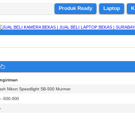
Produk Ready
Laptop
K
engiriman
ash Nikon Speedlight SB-500 Murmer
 -500.000
p