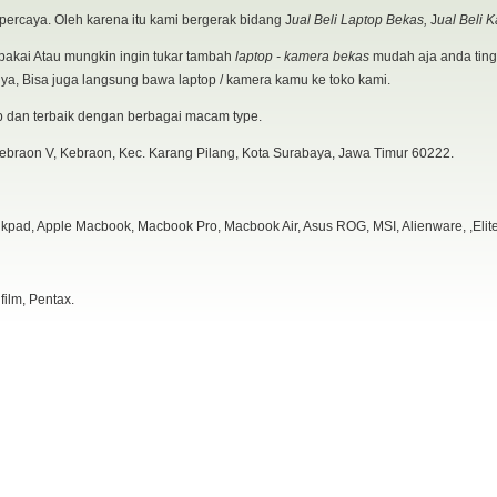
rpercaya. Oleh karena itu kami bergerak bidang J
ual Beli Laptop Bekas,
J
ual Beli 
rpakai Atau mungkin ingin tukar tambah
laptop - kamera bekas
mudah aja anda tingg
ya, Bisa juga langsung bawa laptop / kamera kamu ke toko kami.
p dan terbaik dengan berbagai macam type.
Kebraon V, Kebraon, Kec. Karang Pilang, Kota Surabaya, Jawa Timur 60222.
inkpad, Apple Macbook, Macbook Pro, Macbook Air, Asus ROG, MSI, Alienware, ,Elite
ilm, Pentax.