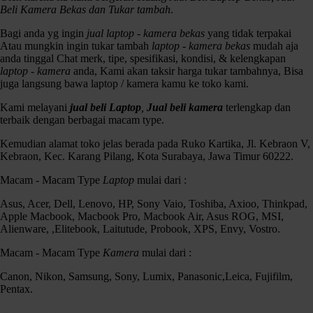
2.7″ 230k-Dot LCD Monitor
Beli Kamera Bekas dan Tukar tambah
.
Bluetooth untuk pengoperasian Smartphone
App untuk Printing & Adding Filter/Frames
Bagi anda yg ingin
jual laptop - kamera bekas
yang tidak terpakai
Terintegrasi Flash & Selfie Mirror
Atau mungkin ingin tukar tambah
laptop - kamera bekas
mudah aja
Audio Recording dengan QR Code Playback
anda tinggal Chat merk, tipe, spesifikasi, kondisi, & kelengkapan
laptop - kamera
anda, Kami akan taksir harga tukar tambahnya, Bisa
Kondisi:
juga langsung bawa laptop / kamera kamu ke toko kami.
Fisik Mulus 97% / Fungsi dan Mesin Normal Semua.
Kelengkapan:
Kami melayani
jual beli Laptop
,
Jual beli kamera
terlengkap dan
Unit / Kabel USB / Dos / Manual book
terbaik dengan berbagai macam type.
Harga : Rp1.650.000 Aja guys. yuk gercep siapa cepat dia dapat.
Kemudian alamat toko jelas berada pada Ruko Kartika, Jl. Kebraon V,
Kebraon, Kec. Karang Pilang, Kota Surabaya, Jawa Timur 60222.
Macam - Macam Type
Laptop
mulai dari :
Asus, Acer, Dell, Lenovo, HP, Sony Vaio, Toshiba, Axioo, Thinkpad,
Apple Macbook, Macbook Pro, Macbook Air, Asus ROG, MSI,
Alienware, ,Elitebook, Laitutude, Probook, XPS, Envy, Vostro.
Macam - Macam Type
Kamera
mulai dari :
Canon, Nikon, Samsung, Sony, Lumix, Panasonic,Leica, Fujifilm,
Pentax.