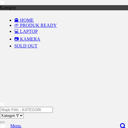
Kategori
🕋 HOME
🌱 PRODUK READY
💻 LAPTOP
📷 KAMERA
SOLD OUT
Menu