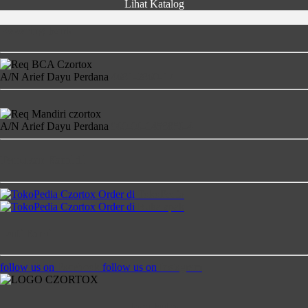
Lihat Katalog
Rekening Bank
A/N Arief Dayu Perdana
4681-2860-17
A/N Arief Dayu Perdana
900-00-1458850-4
Temukan Kami di
Order di
TokoPedia
Order di
Bukalapak
Ikuti Kami
follow us on
Facebook
follow us on
Instagram
Jam Buka