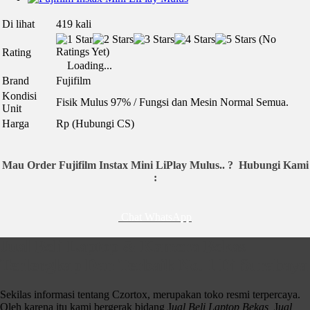
Di lihat
419 kali
(No
Ratings Yet)
Rating
Loading...
Brand
Fujifilm
Kondisi
Fisik Mulus 97% / Fungsi dan Mesin Normal Semua.
Unit
Harga
Rp (Hubungi CS)
Mau Order Fujifilm Instax Mini LiPlay Mulus.. ?
Hubungi Kami
:
Chat WhatsApp
Fujifilm Instax Mini LiPlay Mulus
Jual Beli Laptop & Kamera Bekas
Terlengkap Dan Terbaik No. 1 Di Surabaya
Spek:
Kompatibel INSTAX Mini Instant Film
1/5″ CMOS Sensor, 2560×1920 Resolution
Sekilas informasi tentang Czortox, merupakan toko resmi terpercaya.
Lensa Fixed 28mm f/2 (35mm Equivalent)
Oleh karena itu kami bergerak bidang J
ual Beli Laptop Bekas,
J
ual