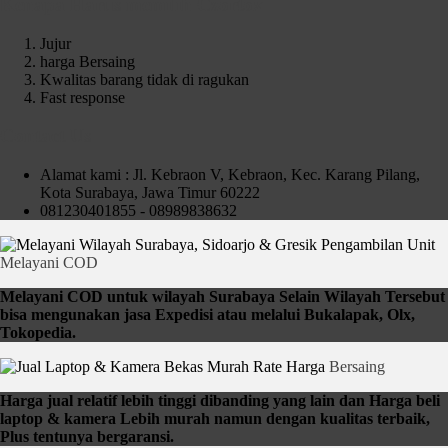
Kenapa Harus memilih Czortox
Jujur
harga Bersaing
Kwalitas barang tidak di ragukan
Fast response
Contact Us
Alamat kami : Jl. Kebraon V, Kebraon, Kec. Karang Pilang,
Kota Surabaya, Jawa Timur 60222
081230401855 - 08989838632
Pengambilan Unit
Melayani COD
Melayani COD untuk wilayah Surabaya Selain Wilayah Tersebut
bisa mengunakan jasa Expedisi atau melalui Bukalapak, Olx,
Tokopedia.
Rate Harga
Bersaing
Harga jual relatif lebih tinggi dibanding yang lain dan Harga beli
laptop & kamera Lebih murah namun dengan kualitas terbaik,
Plus tentunya bergaransi.