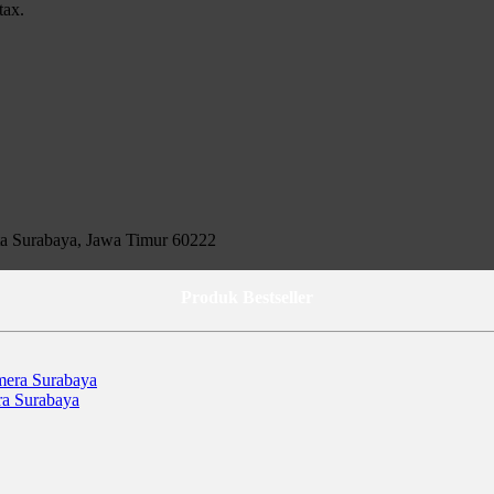
tax.
( Sebutin judul Iklannya )
 Motor )
ta Surabaya, Jawa Timur 60222
Produk Bestseller
ra Surabaya