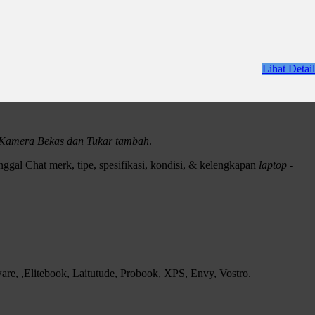
Lihat Detail
i Kamera Bekas dan Tukar tambah
.
ggal Chat merk, tipe, spesifikasi, kondisi, & kelengkapan
laptop -
e, ,Elitebook, Laitutude, Probook, XPS, Envy, Vostro.