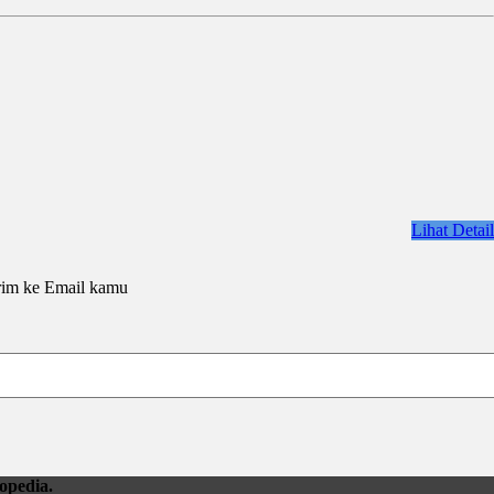
Lihat Detail
rim ke Email kamu
opedia.