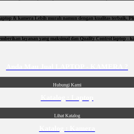
li laptop & kamera Lebih murah namun dengan kualitas terbaik, Pl
mberikan layanan yang maksimal dan Quality Control laptop - k
Anda Mau Jual LAPTOP - KAMERA ?
Hubungi Kami
Katalog : Laptop
Lihat Katalog
Katalog : Kamera