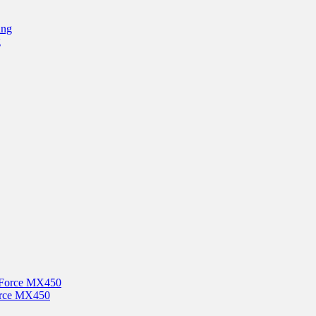
g
orce MX450