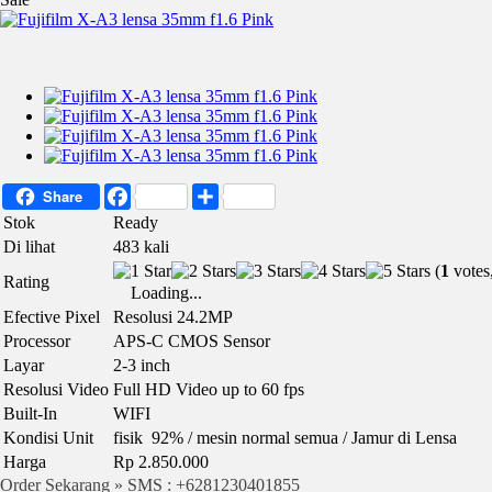
Facebook
Share
Share
Stok
Ready
Di lihat
483 kali
(
1
votes
Rating
Loading...
Efective Pixel
Resolusi 24.2MP
Processor
APS-C CMOS Sensor
Layar
2-3 inch
Resolusi Video
Full HD Video up to 60 fps
Built-In
WIFI
Kondisi Unit
fisik 92% / mesin normal semua / Jamur di Lensa
Harga
Rp 2.850.000
Order Sekarang » SMS : +6281230401855