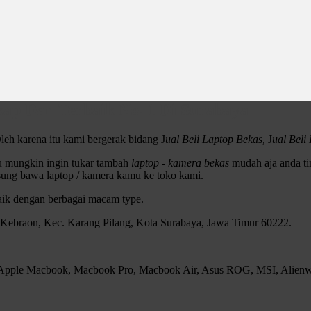
ap Dan Terbaik No. 1 Di Surabaya
leh karena itu kami bergerak bidang J
ual Beli Laptop Bekas,
J
ual Bel
au mungkin ingin tukar tambah
laptop - kamera bekas
mudah aja anda tin
sung bawa laptop / kamera kamu ke toko kami.
baik dengan berbagai macam type.
, Kebraon, Kec. Karang Pilang, Kota Surabaya, Jawa Timur 60222.
, Apple Macbook, Macbook Pro, Macbook Air, Asus ROG, MSI, Alienwar