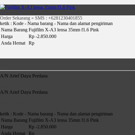
Order Sekarang » SMS : +6281230401855
ketik : Kode - Nama barang - Nama dan alamat pengiriman
Nama Barang
Fujifilm X-A3 lensa 35mm f1.6 Pink
Harga
Rp -2.850.000
Anda Hemat
Rp
Rekening Bank
A/N Arief Dayu Perdana
4681-2860-17
A/N Arief Dayu Perdana
9000014588504
Order Sekarang » SMS : +6281230401855
ketik : Kode - Nama barang - Nama dan alamat pengiriman
Nama Barang
Fujifilm X-A3 lensa 35mm f1.6 Pink
Harga
Rp -2.850.000
Anda Hemat
Rp