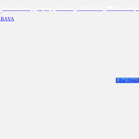
Produk Ready
Laptop
Kamera
SOLD OUT
🗺 Buka Maps
Lihat Detail