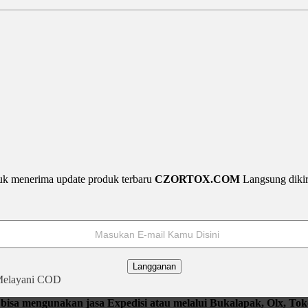
uk menerima update produk terbaru
CZORTOX.COM
Langsung diki
Langganan
elayani COD
isa mengunakan jasa Expedisi atau melalui Bukalapak, Olx, Tok