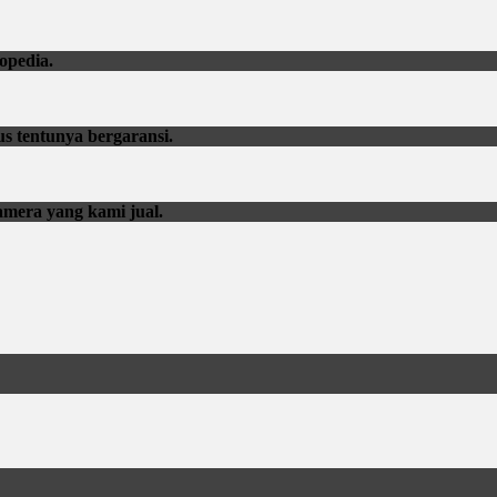
opedia.
us tentunya bergaransi.
amera yang kami jual.