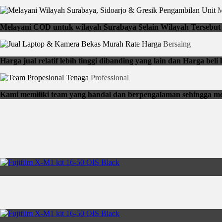
Pengambilan Unit
M
Melayani COD untuk wilayah Surabaya Selain Wilayah Tersebut b
Rate Harga
Bersaing
Harga jual relatif lebih tinggi dibanding yang lain dan Harga be
Tenaga
Professional
Kami memiliki team yang handal dan berpengalaman sehingga me