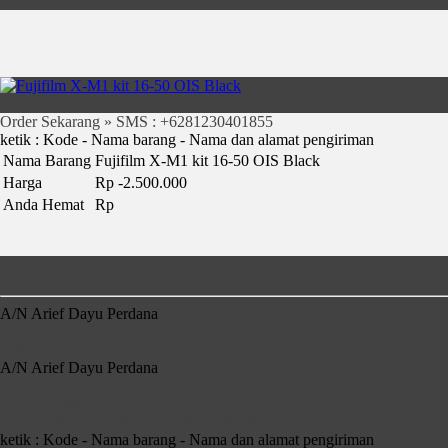
Order Sekarang » SMS : +6281230401855
ketik : Kode - Nama barang - Nama dan alamat pengiriman
Nama Barang
Fujifilm X-M1 kit 16-50 OIS Black
Harga
Rp -2.500.000
Anda Hemat
Rp
Rekening Bank
A/N Arief Dayu Perdana
4681-2860-17
A/N Arief Dayu Perdana
9000014588504
Order Sekarang » SMS : +6281230401855
ketik : Kode - Nama barang - Nama dan alamat pengiriman