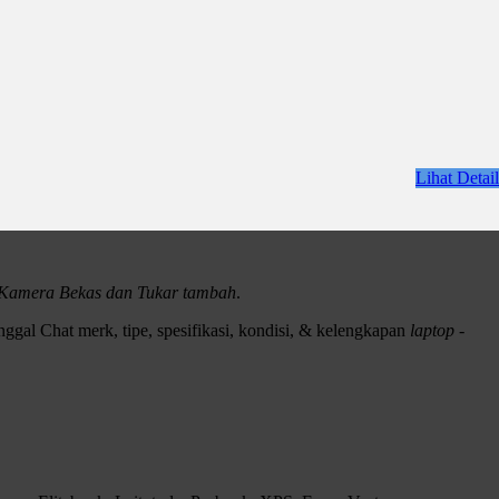
Lihat Detail
i Kamera Bekas dan Tukar tambah
.
ggal Chat merk, tipe, spesifikasi, kondisi, & kelengkapan
laptop -