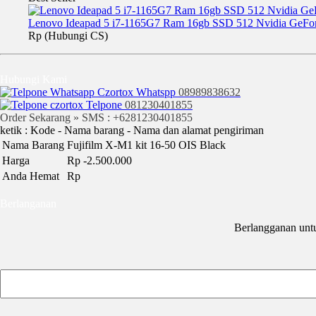
Lenovo Ideapad 5 i7-1165G7 Ram 16gb SSD 512 Nvidia GeF
Rp (Hubungi CS)
Hubungi Kami
Whatspp
08989838632
Telpone
081230401855
Order Sekarang » SMS : +6281230401855
ketik : Kode - Nama barang - Nama dan alamat pengiriman
Nama Barang
Fujifilm X-M1 kit 16-50 OIS Black
Harga
Rp -2.500.000
Anda Hemat
Rp
Berlanganan
Berlangganan unt