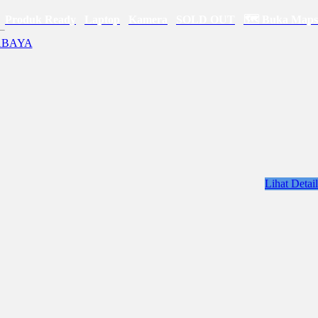
Produk Ready
Laptop
Kamera
SOLD OUT
🗺 Buka Maps
Lihat Detail