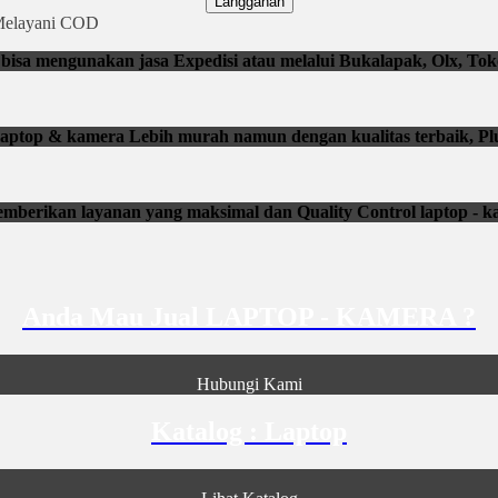
Langganan
elayani COD
isa mengunakan jasa Expedisi atau melalui Bukalapak, Olx, Tok
li laptop & kamera Lebih murah namun dengan kualitas terbaik, Pl
mberikan layanan yang maksimal dan Quality Control laptop - k
Anda Mau Jual LAPTOP - KAMERA ?
Hubungi Kami
Katalog : Laptop