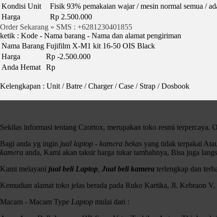
Kondisi Unit
Fisik 93% pemakaian wajar / mesin normal semua / ada 
Harga
Rp 2.500.000
Order Sekarang » SMS : +6281230401855
ketik : Kode - Nama barang - Nama dan alamat pengiriman
Nama Barang
Fujifilm X-M1 kit 16-50 OIS Black
Harga
Rp -2.500.000
Anda Hemat
Rp
Kelengkapan : Unit / Batre / Charger / Case / Strap / Dosbook
Jual Beli Laptop & Kamera Bekas Terlengk
Sekilas informasi tentang Czortox, merupakan toko resmi terpercaya. O
Bagi anda yg ingin
jual laptop - kamera bekas
yang tidak terpakai At
kamera
anda, Kami akan taksir harga tukar tambahnya, Bisa juga lang
Kami melayani
jual beli Laptop
,
Jual beli kamera
terlengkap dan ter
Kemudian alamat toko jelas berada pada Ruko Kartika, Jl. Kebraon V
Macam - Macam Type
Laptop
mulai dari :