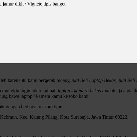
jamur dikit / Vignete tipis banget
ap Dan Terbaik No. 1 Di Surabaya
leh karena itu kami bergerak bidang J
ual Beli Laptop Bekas,
J
ual Bel
au mungkin ingin tukar tambah
laptop - kamera bekas
mudah aja anda tin
sung bawa laptop / kamera kamu ke toko kami.
baik dengan berbagai macam type.
, Kebraon, Kec. Karang Pilang, Kota Surabaya, Jawa Timur 60222.