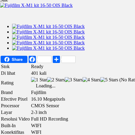
Facebook
Share
Share
Stok
Ready
Di lihat
401 kali
(No Rati
Rating
Loading...
Brand
Fujifilm
Efective Pixel
16.10 Megapixels
Processor
CMOS Sensor
Layar
2-3 inch
Resolusi Video
Full HD Recording
Built-In
WIFI
Konektifitas
WIFI