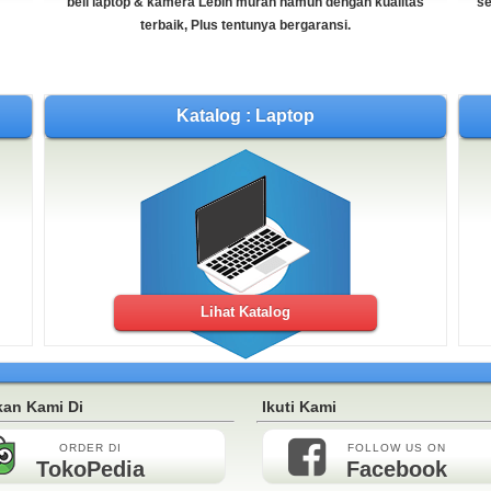
beli laptop & kamera Lebih murah namun dengan kualitas
se
 depan Parkiran Motor )
terbaik, Plus tentunya bergaransi.
Katalog : Laptop
Lihat Katalog
an Kami Di
Ikuti Kami
ORDER DI
FOLLOW US ON
TokoPedia
Facebook