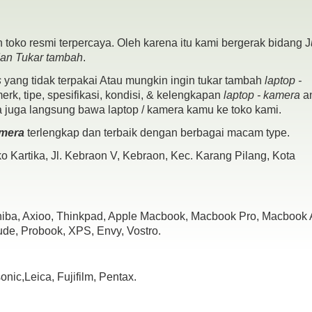
 toko resmi terpercaya. Oleh karena itu kami bergerak bidang J
dan Tukar tambah
.
s
yang tidak terpakai Atau mungkin ingin tukar tambah
laptop -
rk, tipe, spesifikasi, kondisi, & kelengkapan
laptop - kamera
a
a juga langsung bawa laptop / kamera kamu ke toko kami.
amera
terlengkap dan terbaik dengan berbagai macam type.
 Kartika, Jl. Kebraon V, Kebraon, Kec. Karang Pilang, Kota
shiba, Axioo, Thinkpad, Apple Macbook, Macbook Pro, Macbook A
ude, Probook, XPS, Envy, Vostro.
ic,Leica, Fujifilm, Pentax.