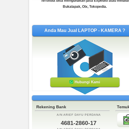
Tersebut bisa mengunakan jasa Expedisi atau melalui
COD Kebraon Gang V, Pertokoan Giant Express L05 (
Bukalapak, Olx, Tokopedia.
Anda Mau Jual LAPTOP - KAMERA ?
Hubungi Kami
Rekening Bank
Temuk
A/N ARIEF DAYU PERDANA
4681-2860-17