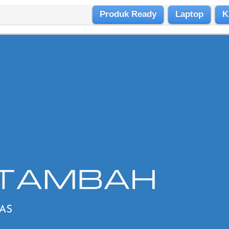
Produk Ready
Laptop
K