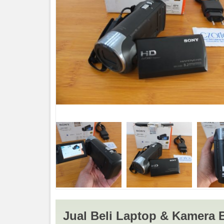
Lenovo Ideapad 5 i7-1165G7 Ram 1
SSD 512 Nvidia GeForce MX450
Rp (Hubungi CS)
Jual Beli Laptop & Kamera 