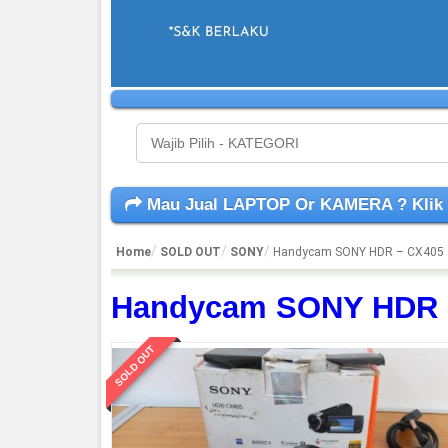
Mau Jual LAPTOP Or KAMERA ? Klik
Home
SOLD OUT
SONY
Handycam SONY HDR – CX405
BEST SELLER
Handycam SONY HDR 
SOLD OUT