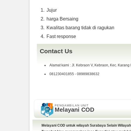
Spesifikasi:
Camera
Jujur
Sensor 2.3 Megapixel 1/5.8″ CMOS
harga Bersaing
Backside Illumination Yes
Color Filter RGB
Kwalitas barang tidak di ragukan
Pixel Gross 2,510,000
Fast response
Zoom Optical: 30x Digital: 350x
Maximum Aperture f/ 1.8 – f/ 4
Contact Us
Kondisi :
All hardware normal
Alamat kami : Jl. Kebraon V, Kebraon, Kec. Karang
batre masih normal
Fisik 90%
081230401855 - 08989838632
Kelengkapan :
Unit
Baterai
Charger
Dos
PENGAMBILAN UNIT
Melayani COD
kabel data bawaan
harga
Alhamdulillah SOLD
Siapa cepat dy dapat
Melayani COD untuk wilayah Surabaya Selain Wilayah
fast response W.A 0898 9838 632 Telp 08123040185