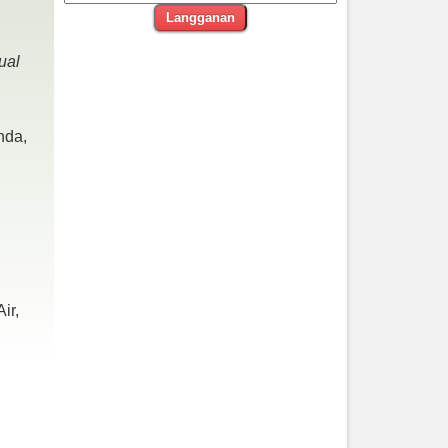
Langganan
ual
nda,
ir,