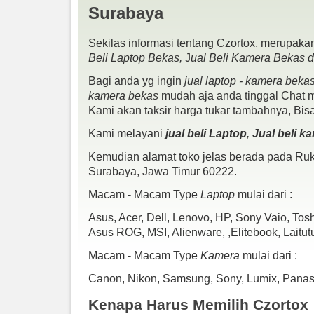
Surabaya
Sekilas informasi tentang Czortox, merupakan
Beli Laptop Bekas,
J
ual Beli Kamera Bekas 
Bagi anda yg ingin
jual laptop - kamera beka
kamera bekas
mudah aja anda tinggal Chat me
Kami akan taksir harga tukar tambahnya, Bis
Kami melayani
jual beli Laptop
,
Jual beli k
Kemudian alamat toko jelas berada pada Ruko
Surabaya, Jawa Timur 60222.
Macam - Macam Type
Laptop
mulai dari :
Asus, Acer, Dell, Lenovo, HP, Sony Vaio, To
Asus ROG, MSI, Alienware, ,Elitebook, Laitut
Macam - Macam Type
Kamera
mulai dari :
Canon, Nikon, Samsung, Sony, Lumix, Panason
Handycam SONY HDR – CX405
Kenapa Harus Memilih Czortox