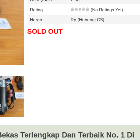
6gb
Canon 700D Kit 18-55mm STM SC 11
Canon 700D Kit 
Rating
(No Ratings Yet)
Jerpret | Jual Beli Kamera Surabaya
1
Rp 5.650.000
Rp 3
Harga
Rp (Hubungi CS)
SOLD OUT
Bekas Terlengkap Dan Terbaik No. 1 Di