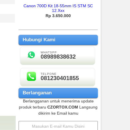
18-55mm IS STM SC
Asus A412DA AMD Ryzen 5 3500U Ram
2.Xxx
8gb Garansi Panjang
.650.000
Rp 7.650.000
Hubungi Kami
WHATSPP
08989838632
TELPONE
081230401855
Berlanganan
Berlangganan untuk menerima update
produk terbaru
CZORTOX.COM
Langsung
dikirim ke Email kamu