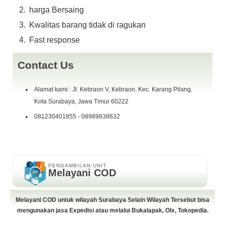
harga Bersaing
IG : czortox
fast response fast response W.A 0898 ~ 9838 ~632 Telp
Kwalitas barang tidak di ragukan
081230401855 ( Sebutin judul Iklannya )
Fast response
COD Kebraon Gang V, Pertokoan Giant Express L05 ( depan
Parkiran Motor )
Contact Us
Alamat kami : Jl. Kebraon V, Kebraon, Kec. Karang Pilang,
Kota Surabaya, Jawa Timur 60222
081230401855 - 08989838632
PENGAMBILAN UNIT
Melayani COD
Melayani COD untuk wilayah Surabaya Selain Wilayah Tersebut bisa
mengunakan jasa Expedisi atau melalui Bukalapak, Olx, Tokopedia.