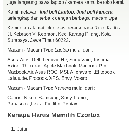
Spek :
juga langsung bawa laptop / kamera kamu ke toko kami.
Amd A4-5000
Kami melayani
jual beli Laptop
,
Jual beli kamera
Ram 2gb
terlengkap dan terbaik dengan berbagai macam type.
HDD 500GB
Led 14in
Kemudian alamat toko jelas berada pada Ruko Kartika,
no dvd, Wifi, Webcam
Jl. Kebraon V, Kebraon, Kec. Karang Pilang, Kota
Win10
Surabaya, Jawa Timur 60222.
Spek Lain Googling aja .,
Macam - Macam Type
Laptop
mulai dari :
Kondisi :
fisik mulus 92%
Asus, Acer, Dell, Lenovo, HP, Sony Vaio, Toshiba,
mesin normal semua.,
Axioo, Thinkpad, Apple Macbook, Macbook Pro,
batre 2-3 Jam lebih..,
Macbook Air, Asus ROG, MSI, Alienware, ,Elitebook,
Kelengkapan :
Laitutude, Probook, XPS, Envy, Vostro.
unit
batre
Macam - Macam Type
Kamera
mulai dari :
cas
Canon, Nikon, Samsung, Sony, Lumix,
dosbook
Panasonic,Leica, Fujifilm, Pentax.
yang g da jangan di tanya
Kenapa Harus Memilih Czortox
Jujur
hargaalhamdulillah sodout
.,.siapa cepat dy dapat.