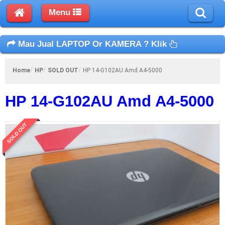
Menu
Mau Jual LAPTOP Or KAMERA ? Klik
Home
HP
SOLD OUT
HP 14-G102AU Amd A4-5000
HP 14-G102AU Amd A4-5000
SOLD OUT