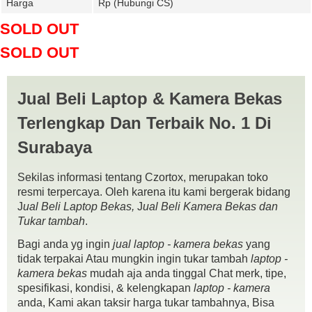
Harga
Rp (Hubungi CS)
SOLD OUT
SOLD OUT
Jual Beli Laptop & Kamera Bekas
Terlengkap Dan Terbaik No. 1 Di
Surabaya
Sekilas informasi tentang Czortox, merupakan toko
resmi terpercaya. Oleh karena itu kami bergerak bidang
J
ual Beli Laptop Bekas,
J
ual Beli Kamera Bekas dan
Tukar tambah
.
Bagi anda yg ingin
jual laptop - kamera bekas
yang
tidak terpakai Atau mungkin ingin tukar tambah
laptop -
kamera bekas
mudah aja anda tinggal Chat merk, tipe,
spesifikasi, kondisi, & kelengkapan
laptop - kamera
HP 14-G102AU Amd A4-5000
anda, Kami akan taksir harga tukar tambahnya, Bisa