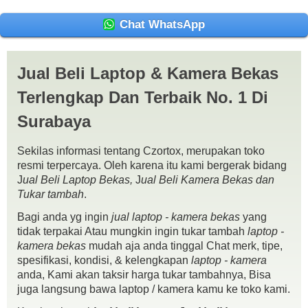
Chat WhatsApp
Jual Beli Laptop & Kamera Bekas
Terlengkap Dan Terbaik No. 1 Di
Surabaya
Sekilas informasi tentang Czortox, merupakan toko
resmi terpercaya. Oleh karena itu kami bergerak bidang
J
ual Beli Laptop Bekas,
J
ual Beli Kamera Bekas dan
Tukar tambah
.
Bagi anda yg ingin
jual laptop - kamera bekas
yang
Hp Pavilion DV2000 Core Duo 2 Duo Nvidia Touchpanel
tidak terpakai Atau mungkin ingin tukar tambah
laptop -
Spek :
kamera bekas
mudah aja anda tinggal Chat merk, tipe,
Intel Core Duo T7100 1.8Ghz
spesifikasi, kondisi, & kelengkapan
laptop - kamera
NVIDIA Geforce 8400GS
anda, Kami akan taksir harga tukar tambahnya, Bisa
Ram 2gb
juga langsung bawa laptop / kamera kamu ke toko kami.
HDD 120gb
Touchbar