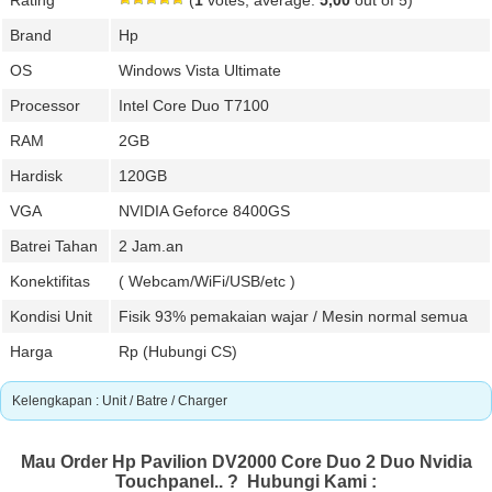
Rating
(
1
votes, average:
5,00
out of 5)
Brand
Hp
OS
Windows Vista Ultimate
Processor
Intel Core Duo T7100
RAM
2GB
Hardisk
120GB
VGA
NVIDIA Geforce 8400GS
Batrei Tahan
2 Jam.an
Konektifitas
( Webcam/WiFi/USB/etc )
Kondisi Unit
Fisik 93% pemakaian wajar / Mesin normal semua
Harga
Rp (Hubungi CS)
Kelengkapan : Unit / Batre / Charger
Mau Order Hp Pavilion DV2000 Core Duo 2 Duo Nvidia
Touchpanel.. ?
Hubungi Kami :