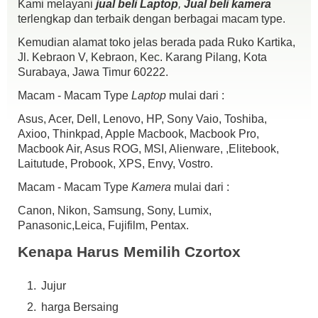
Kami melayani
jual beli Laptop
,
Jual beli kamera
Webcam
terlengkap dan terbaik dengan berbagai macam type.
Wifi
Kemudian alamat toko jelas berada pada Ruko Kartika,
Windows Vista Ultimate
Jl. Kebraon V, Kebraon, Kec. Karang Pilang, Kota
Kondisi :
Surabaya, Jawa Timur 60222.
Fisik 93% pemakaian wajar
Batre Normal Tahan 2 Jam.an
Macam - Macam Type
Laptop
mulai dari :
Mesin normal semua
Kelengkapan :
Asus, Acer, Dell, Lenovo, HP, Sony Vaio, Toshiba,
Unit
Axioo, Thinkpad, Apple Macbook, Macbook Pro,
Batre
Macbook Air, Asus ROG, MSI, Alienware, ,Elitebook,
Charger
Laitutude, Probook, XPS, Envy, Vostro.
Harga 1,5jt aja siapa cepat dia dapat
Macam - Macam Type
Kamera
mulai dari :
Canon, Nikon, Samsung, Sony, Lumix,
Panasonic,Leica, Fujifilm, Pentax.
Kenapa Harus Memilih Czortox
Jujur
harga Bersaing