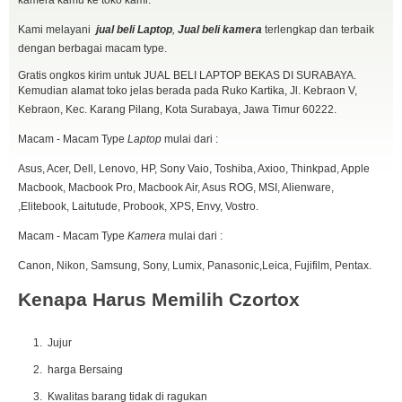
Kami melayani
jual beli Laptop
,
Jual beli kamera
terlengkap dan terbaik
dengan berbagai macam type.
Gratis ongkos kirim untuk JUAL BELI LAPTOP BEKAS DI SURABAYA.
Kemudian alamat toko jelas berada pada Ruko Kartika, Jl. Kebraon V,
Kebraon, Kec. Karang Pilang, Kota Surabaya, Jawa Timur 60222.
Macam - Macam Type
Laptop
mulai dari :
Asus, Acer, Dell, Lenovo, HP, Sony Vaio, Toshiba, Axioo, Thinkpad, Apple
Macbook, Macbook Pro, Macbook Air, Asus ROG, MSI, Alienware,
,Elitebook, Laitutude, Probook, XPS, Envy, Vostro.
Macam - Macam Type
Kamera
mulai dari :
Canon, Nikon, Samsung, Sony, Lumix, Panasonic,Leica, Fujifilm, Pentax.
Kenapa Harus Memilih Czortox
Jujur
harga Bersaing
Kwalitas barang tidak di ragukan