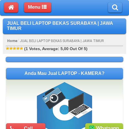
Menu
JUAL BELI LAPTOP BEKAS SURABAYA | JAWA
TIMUR
Home
JUAL BELI LAPTOP BEKAS SURABAYA | JAWA TIMUR
(
1
Votes, Average:
5,00
Out Of 5)
Anda Mau Jual LAPTOP - KAMERA?
Whatsapp
Call