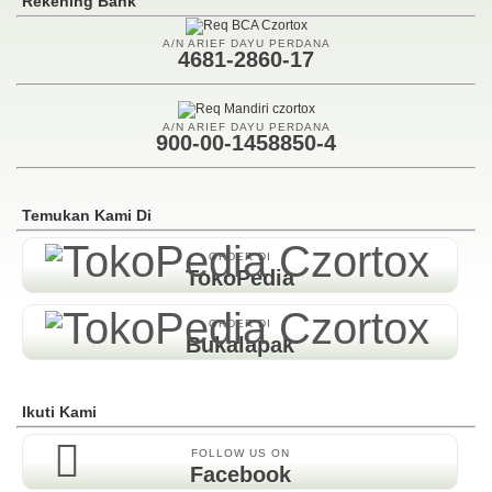
Rekening Bank
A/N ARIEF DAYU PERDANA
4681-2860-17
A/N ARIEF DAYU PERDANA
900-00-1458850-4
Temukan Kami Di
ORDER DI
TokoPedia
ORDER DI
Bukalapak
Ikuti Kami
FOLLOW US ON
Facebook