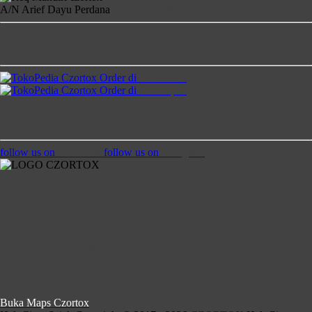
A/N Arief Dayu Perdana
900-00-1458850-4
Temukan Kami di
Order di
TokoPedia
Order di
Bukalapak
Ikuti Kami
follow us on
Facebook
follow us on
Instagram
Jam Buka
Senin - Kamis
:
08:00 - 20:00
Jumat
:
13:00 - 20:00
Saptu - Minggu
:
09:00 - 20:00
Buka Maps Czortox