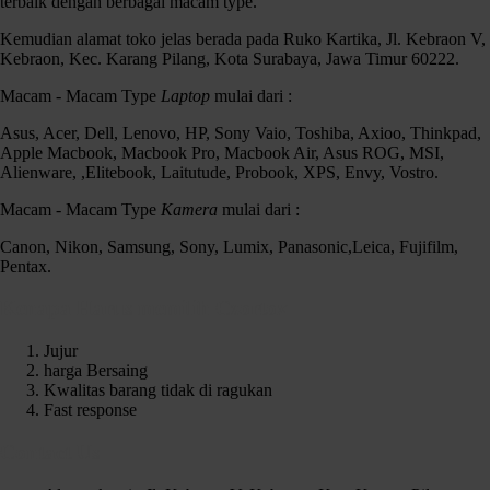
terbaik dengan berbagai macam type.
Kemudian alamat toko jelas berada pada Ruko Kartika, Jl. Kebraon V,
Kebraon, Kec. Karang Pilang, Kota Surabaya, Jawa Timur 60222.
Macam - Macam Type
Laptop
mulai dari :
Asus, Acer, Dell, Lenovo, HP, Sony Vaio, Toshiba, Axioo, Thinkpad,
Apple Macbook, Macbook Pro, Macbook Air, Asus ROG, MSI,
Alienware, ,Elitebook, Laitutude, Probook, XPS, Envy, Vostro.
Macam - Macam Type
Kamera
mulai dari :
Lenovo G485 AMD E-300 Istimewa
Canon, Nikon, Samsung, Sony, Lumix, Panasonic,Leica, Fujifilm,
Spek :
Pentax.
AMD E-300
Kenapa Harus memilih Czortox
Ram 2 gb
Hdd 320gb
Jujur
webcam,Wifi
harga Bersaing
Screen 14in
Kwalitas barang tidak di ragukan
dvdrw
Fast response
Windows 7
Kondisi :
Contact Us
fisik 92% sisanya pemakaian wajar..,
batre 2 jam lebih ..,