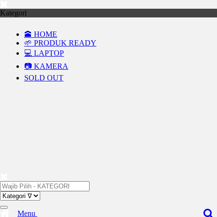
Kategori
🕋 HOME
🌱 PRODUK READY
💻 LAPTOP
📷 KAMERA
SOLD OUT
Menu