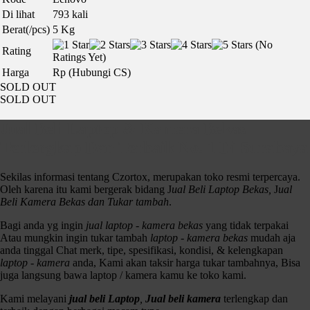
Di lihat
793 kali
Berat(/pcs)
5 Kg
(No
Rating
Ratings Yet)
Harga
Rp (Hubungi CS)
SOLD OUT
SOLD OUT
Jual Beli Laptop & Kamera Bekas
Terlengkap Dan Terbaik No. 1 Di Surabaya
Sekilas informasi tentang Czortox, merupakan toko resmi terpercaya.
Oleh karena itu kami bergerak bidang J
ual Beli Laptop Bekas,
J
ual
Beli Kamera Bekas dan Tukar tambah
.
Bagi anda yg ingin
jual laptop - kamera bekas
yang tidak terpakai
Atau mungkin ingin tukar tambah
laptop - kamera bekas
mudah aja
anda tinggal Chat merk, tipe, spesifikasi, kondisi, & kelengkapan
laptop - kamera
anda, Kami akan taksir harga tukar tambahnya, Bisa
juga langsung bawa laptop / kamera kamu ke toko kami.
Kami melayani
jual beli Laptop
,
Jual beli kamera
terlengkap dan