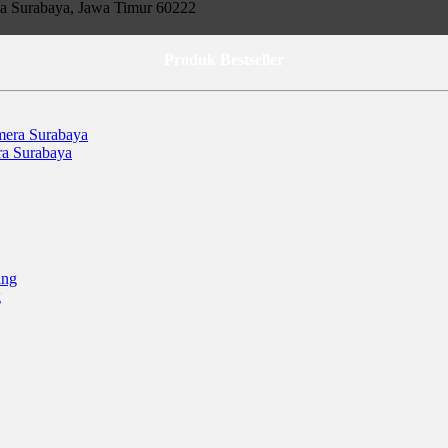
ta Surabaya, Jawa Timur 60222
Produk Bestseller
ra Surabaya
g
 24 ), Surabaya