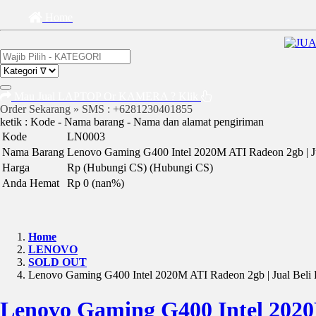
Home
Mau Jual LAPTOP Or KAMERA ? Klik
Order Sekarang » SMS : +6281230401855
ketik : Kode - Nama barang - Nama dan alamat pengiriman
Kode
LN0003
Nama Barang
Lenovo Gaming G400 Intel 2020M ATI Radeon 2gb | Ju
Harga
Rp (Hubungi CS)
(Hubungi CS)
Anda Hemat
Rp 0 (nan%)
Home
LENOVO
SOLD OUT
Lenovo Gaming G400 Intel 2020M ATI Radeon 2gb | Jual Beli 
Lenovo Gaming G400 Intel 2020