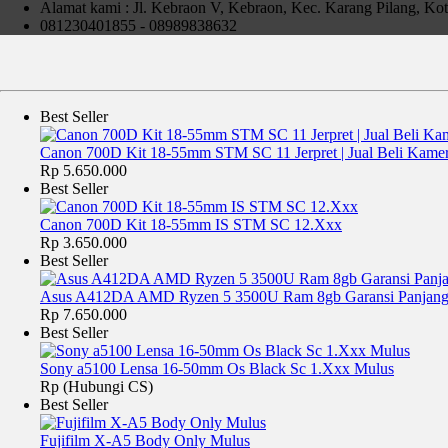
Alamat kami : Jl. Kebraon V, Kebraon, Kec. Karang Pilang, Ko
Intel Core 2020M
081230401855 - 08989838632
Ram 4gb
Hdd 500gb
Dual Vga, ATI Radeon 8570M 2gb + intel HD
Led 14in
Best Seller
Kondisi :
fisik mulus 95% sisnya pemakaian wajar..,
Canon 700D Kit 18-55mm STM SC 11 Jerpret | Jual Beli Kame
mesin normal semua.,
Rp 5.650.000
batre 4 Jam lebih..,
Best Seller
Kelengkapan :
Canon 700D Kit 18-55mm IS STM SC 12.Xxx
unit
Rp 3.650.000
batre
Best Seller
cas
yang g da jangan di tanya,.,.,!!!
Asus A412DA AMD Ryzen 5 3500U Ram 8gb Garansi Panjan
Harga Alhamdulillah SOLD , ,.,.siapa cepat dy dapat.,.
Rp 7.650.000
IG : czortox
Best Seller
fast response W.A 0898 ~ 9838 ~ 632 Telp 081230401855
COD Kebraon Indah Asri Perum Ramada No 26 ( Samping SMP Neegri
Sony a5100 Lensa 16-50mm Os Black Sc 1.Xxx Mulus
Rp (Hubungi CS)
Best Seller
Fujifilm X-A5 Body Only Mulus