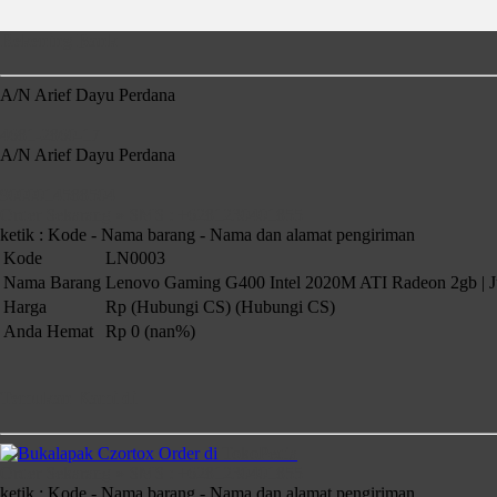
Rekening Bank
A/N Arief Dayu Perdana
4681-2860-17
A/N Arief Dayu Perdana
9000014588504
Order Sekarang » SMS : +6281230401855
ketik : Kode - Nama barang - Nama dan alamat pengiriman
Kode
LN0003
Nama Barang
Lenovo Gaming G400 Intel 2020M ATI Radeon 2gb | Ju
Harga
Rp (Hubungi CS)
(Hubungi CS)
Anda Hemat
Rp 0 (nan%)
Temukan Kami di
Order di
TokoPedia
Order Sekarang » SMS : +6281230401855
ketik : Kode - Nama barang - Nama dan alamat pengiriman