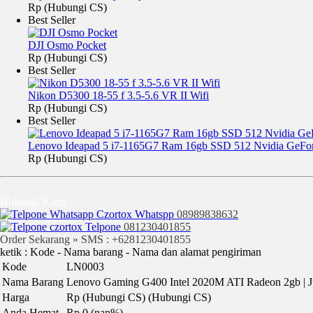
Rp (Hubungi CS)
Best Seller
DJI Osmo Pocket
Rp (Hubungi CS)
Best Seller
Nikon D5300 18-55 f 3.5-5.6 VR II Wifi
Rp (Hubungi CS)
Best Seller
Lenovo Ideapad 5 i7-1165G7 Ram 16gb SSD 512 Nvidia GeF
Rp (Hubungi CS)
Hubungi Kami
Whatspp
08989838632
Telpone
081230401855
Order Sekarang » SMS : +6281230401855
ketik : Kode - Nama barang - Nama dan alamat pengiriman
Kode
LN0003
Nama Barang
Lenovo Gaming G400 Intel 2020M ATI Radeon 2gb | Ju
Harga
Rp (Hubungi CS)
(Hubungi CS)
Anda Hemat
Rp 0 (nan%)