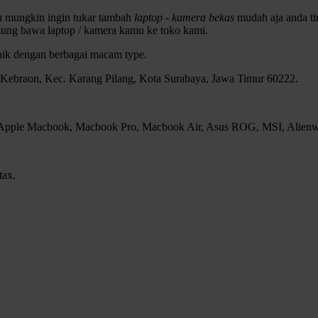
au mungkin ingin tukar tambah
laptop - kamera bekas
mudah aja anda tin
sung bawa laptop / kamera kamu ke toko kami.
baik dengan berbagai macam type.
, Kebraon, Kec. Karang Pilang, Kota Surabaya, Jawa Timur 60222.
, Apple Macbook, Macbook Pro, Macbook Air, Asus ROG, MSI, Alienwar
tax.
 & kenceng banget.,.!!