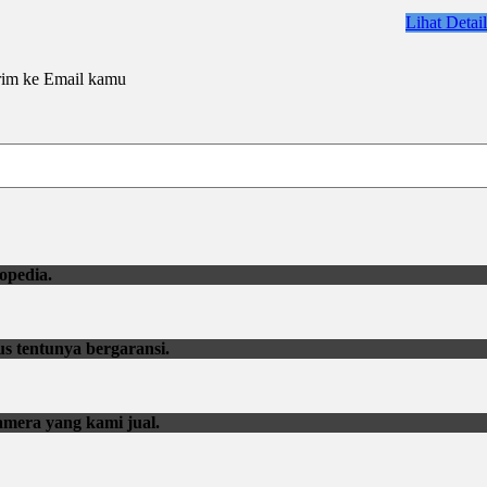
Lihat Detail
rim ke Email kamu
opedia.
us tentunya bergaransi.
amera yang kami jual.