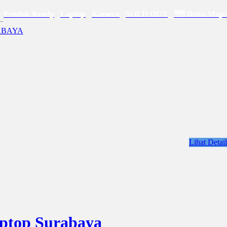
Produk Ready
Laptop
Kamera
SOLD OUT
🗺 Buka Maps
Lihat Detail
aptop Surabaya