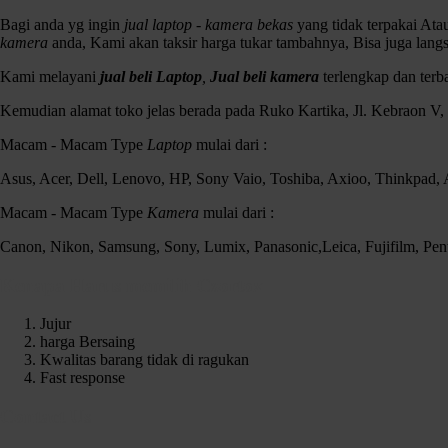
Bagi anda yg ingin
jual laptop - kamera bekas
yang tidak terpakai At
kamera
anda, Kami akan taksir harga tukar tambahnya, Bisa juga lang
Kami melayani
jual beli Laptop
,
Jual beli kamera
terlengkap dan ter
Kemudian alamat toko jelas berada pada Ruko Kartika, Jl. Kebraon V
Macam - Macam Type
Laptop
mulai dari :
Asus, Acer, Dell, Lenovo, HP, Sony Vaio, Toshiba, Axioo, Thinkpad
Macam - Macam Type
Kamera
mulai dari :
Canon, Nikon, Samsung, Sony, Lumix, Panasonic,Leica, Fujifilm, Pen
Kenapa Harus memilih Czortox
Jujur
harga Bersaing
Kwalitas barang tidak di ragukan
Fast response
Permisi agan ane mw jual lagi kali ini Laptop Thinkpad T430 Tangguh
Contact Us
Spek :