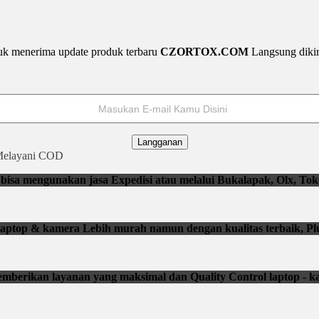
uk menerima update produk terbaru
CZORTOX.COM
Langsung diki
Langganan
elayani COD
isa mengunakan jasa Expedisi atau melalui Bukalapak, Olx, Tok
li laptop & kamera Lebih murah namun dengan kualitas terbaik, Pl
mberikan layanan yang maksimal dan Quality Control laptop - k