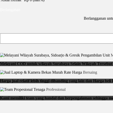
Berlanganan
Berlangganan unt
Pengambilan Unit
M
Melayani COD untuk wilayah Surabaya Selain Wilayah Tersebut b
Rate Harga
Bersaing
Harga jual relatif lebih tinggi dibanding yang lain dan Harga be
Tenaga
Professional
Kami memiliki team yang handal dan berpengalaman sehingga me