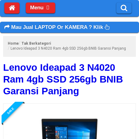
Menu
Mau Jual LAPTOP Or KAMERA ? Klik
Home
Tak Berkategori
Lenovo Ideapad 3 N4020 Ram 4gb SSD 256gb BNIB Garansi Panjang
Lenovo Ideapad 3 N4020
Ram 4gb SSD 256gb BNIB
Garansi Panjang
SALE