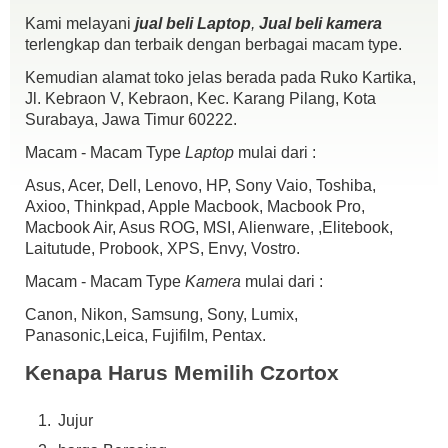
14″ HD Display
Kami melayani
jual beli Laptop
,
Jual beli kamera
Windows 10 Home
terlengkap dan terbaik dengan berbagai macam type.
Webcam
Kemudian alamat toko jelas berada pada Ruko Kartika,
Kondisi :
Jl. Kebraon V, Kebraon, Kec. Karang Pilang, Kota
100% New / Garansi 2 tahun
Surabaya, Jawa Timur 60222.
Kelengkapan : Unit / Batre / Charger / Dosbook / Tas
Harga 5,65jt aja siapa cepat dia dapat
Macam - Macam Type
Laptop
mulai dari :
Asus, Acer, Dell, Lenovo, HP, Sony Vaio, Toshiba,
Axioo, Thinkpad, Apple Macbook, Macbook Pro,
Macbook Air, Asus ROG, MSI, Alienware, ,Elitebook,
Laitutude, Probook, XPS, Envy, Vostro.
Macam - Macam Type
Kamera
mulai dari :
Canon, Nikon, Samsung, Sony, Lumix,
Panasonic,Leica, Fujifilm, Pentax.
Kenapa Harus Memilih Czortox
Jujur