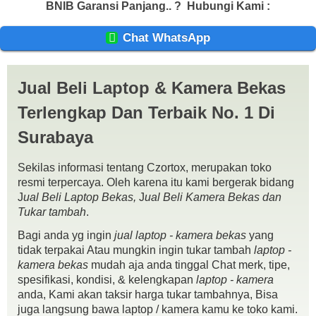
BNIB Garansi Panjang.. ?
Hubungi Kami :
Chat WhatsApp
Jual Beli Laptop & Kamera Bekas
Terlengkap Dan Terbaik No. 1 Di
Surabaya
Sekilas informasi tentang Czortox, merupakan toko
resmi terpercaya. Oleh karena itu kami bergerak bidang
J
ual Beli Laptop Bekas,
J
ual Beli Kamera Bekas dan
Lenovo Ideapad 3 N4020 Ram 4gb SSD 256gb BNIB Garansi
Tukar tambah
.
Panjang
Bagi anda yg ingin
jual laptop - kamera bekas
yang
Spek :
tidak terpakai Atau mungkin ingin tukar tambah
laptop -
Intel Celeron N4020 1.1-2.8GHz
kamera bekas
mudah aja anda tinggal Chat merk, tipe,
Integrated Intel UHD Graphics 600
spesifikasi, kondisi, & kelengkapan
laptop - kamera
4GB RAM
anda, Kami akan taksir harga tukar tambahnya, Bisa
SSD 256gb
juga langsung bawa laptop / kamera kamu ke toko kami.
64BG eMMC