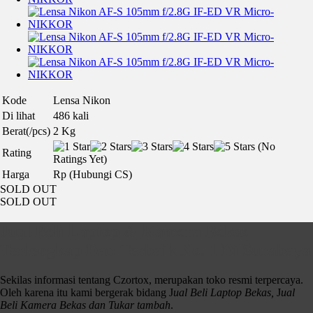
Kode
Lensa Nikon
Di lihat
486 kali
Berat(/pcs)
2 Kg
(No
Rating
Ratings Yet)
Harga
Rp (Hubungi CS)
SOLD OUT
SOLD OUT
Jual Beli Laptop & Kamera Bekas
Terlengkap Dan Terbaik No. 1 Di Surabaya
Sekilas informasi tentang Czortox, merupakan toko resmi terpercaya.
Oleh karena itu kami bergerak bidang J
ual Beli Laptop Bekas,
J
ual
Beli Kamera Bekas dan Tukar tambah
.