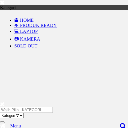
Kategori
🕋 HOME
🌱 PRODUK READY
💻 LAPTOP
📷 KAMERA
SOLD OUT
Menu