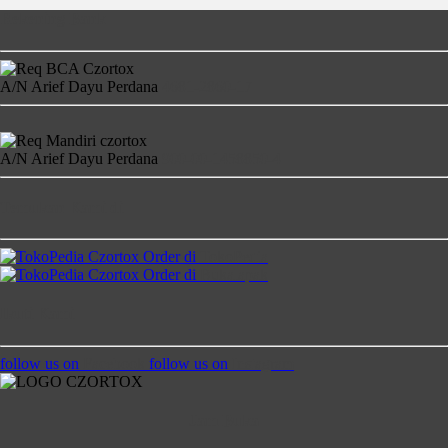
Rekening Bank
A/N Arief Dayu Perdana
4681-2860-17
A/N Arief Dayu Perdana
900-00-1458850-4
Temukan Kami di
Order di
TokoPedia
Order di
Bukalapak
Ikuti Kami
follow us on
Facebook
follow us on
Instagram
Jam Buka