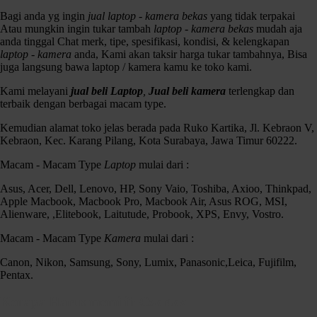
Bagi anda yg ingin
jual laptop - kamera bekas
yang tidak terpakai
Atau mungkin ingin tukar tambah
laptop - kamera bekas
mudah aja
anda tinggal Chat merk, tipe, spesifikasi, kondisi, & kelengkapan
laptop - kamera
anda, Kami akan taksir harga tukar tambahnya, Bisa
juga langsung bawa laptop / kamera kamu ke toko kami.
Kami melayani
jual beli Laptop
,
Jual beli kamera
terlengkap dan
terbaik dengan berbagai macam type.
Kemudian alamat toko jelas berada pada Ruko Kartika, Jl. Kebraon V,
Kebraon, Kec. Karang Pilang, Kota Surabaya, Jawa Timur 60222.
Macam - Macam Type
Laptop
mulai dari :
Asus, Acer, Dell, Lenovo, HP, Sony Vaio, Toshiba, Axioo, Thinkpad,
Apple Macbook, Macbook Pro, Macbook Air, Asus ROG, MSI,
Alienware, ,Elitebook, Laitutude, Probook, XPS, Envy, Vostro.
Macam - Macam Type
Kamera
mulai dari :
Canon, Nikon, Samsung, Sony, Lumix, Panasonic,Leica, Fujifilm,
Lensa Nikon AF-S 105mm f/2.8G IF-ED VR Micro-NIKKOR
Pentax.
Kondisi :
Kenapa Harus memilih Czortox
Fisik 96% Mulus