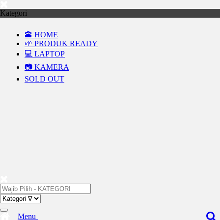
Kategori
🕋 HOME
🌱 PRODUK READY
💻 LAPTOP
📷 KAMERA
SOLD OUT
Menu