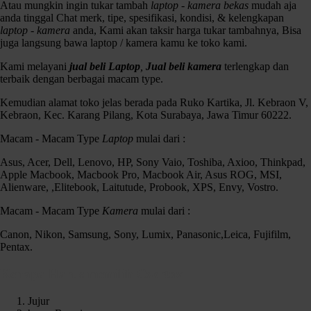
Atau mungkin ingin tukar tambah
laptop - kamera bekas
mudah aja
anda tinggal Chat merk, tipe, spesifikasi, kondisi, & kelengkapan
laptop - kamera
anda, Kami akan taksir harga tukar tambahnya, Bisa
juga langsung bawa laptop / kamera kamu ke toko kami.
Kami melayani
jual beli Laptop
,
Jual beli kamera
terlengkap dan
terbaik dengan berbagai macam type.
Kemudian alamat toko jelas berada pada Ruko Kartika, Jl. Kebraon V,
Kebraon, Kec. Karang Pilang, Kota Surabaya, Jawa Timur 60222.
Macam - Macam Type
Laptop
mulai dari :
Asus, Acer, Dell, Lenovo, HP, Sony Vaio, Toshiba, Axioo, Thinkpad,
Apple Macbook, Macbook Pro, Macbook Air, Asus ROG, MSI,
Alienware, ,Elitebook, Laitutude, Probook, XPS, Envy, Vostro.
Macam - Macam Type
Kamera
mulai dari :
Lensa Nikon AF-S 16-85mm
Canon, Nikon, Samsung, Sony, Lumix, Panasonic,Leica, Fujifilm,
Kondisi :
Pentax.
Fisik 95% Mulus
Mesin normal semua
Kenapa Harus memilih Czortox
No jamur
Jujur
Kelengkapan :