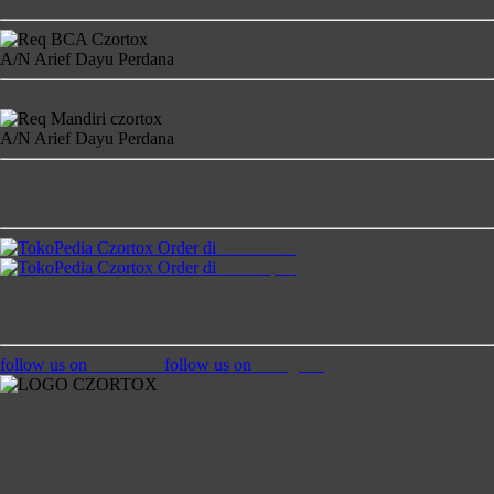
A/N Arief Dayu Perdana
4681-2860-17
A/N Arief Dayu Perdana
900-00-1458850-4
Temukan Kami di
Order di
TokoPedia
Order di
Bukalapak
Ikuti Kami
follow us on
Facebook
follow us on
Instagram
Jam Buka
Senin - Kamis
:
08:00 - 20:00
Jumat
:
13:00 - 20:00