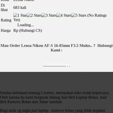
Di
683 kali
lihat
(No Ratings
Yet)
Rating
Loading...
Harga
Rp (Hubungi CS)
Mau Order Lensa Nikon AF-S 16-85mm F3.5 Mulus.. ?
Hubungi
Kami :
Chat WhatsApp
Jual Beli Laptop & Kamera Bekas
Terlengkap Dan Terbaik No. 1 Di Surabaya
Sekilas informasi tentang Czortox, merupakan toko resmi terpercaya.
Oleh karena itu kami bergerak bidang J
ual Beli Laptop Bekas,
J
ual
Beli Kamera Bekas dan Tukar tambah
.
Bagi anda yg ingin
jual laptop - kamera bekas
yang tidak terpakai