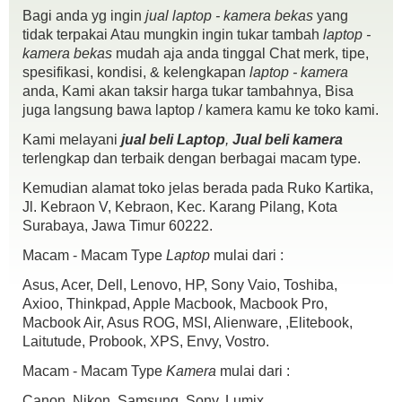
Bagi anda yg ingin
jual laptop - kamera bekas
yang
tidak terpakai Atau mungkin ingin tukar tambah
laptop -
kamera bekas
mudah aja anda tinggal Chat merk, tipe,
spesifikasi, kondisi, & kelengkapan
laptop - kamera
anda, Kami akan taksir harga tukar tambahnya, Bisa
juga langsung bawa laptop / kamera kamu ke toko kami.
Kami melayani
jual beli Laptop
,
Jual beli kamera
terlengkap dan terbaik dengan berbagai macam type.
Kemudian alamat toko jelas berada pada Ruko Kartika,
Jl. Kebraon V, Kebraon, Kec. Karang Pilang, Kota
Surabaya, Jawa Timur 60222.
Macam - Macam Type
Laptop
mulai dari :
Asus, Acer, Dell, Lenovo, HP, Sony Vaio, Toshiba,
Axioo, Thinkpad, Apple Macbook, Macbook Pro,
Macbook Air, Asus ROG, MSI, Alienware, ,Elitebook,
Laitutude, Probook, XPS, Envy, Vostro.
Macam - Macam Type
Kamera
mulai dari :
Canon, Nikon, Samsung, Sony, Lumix,