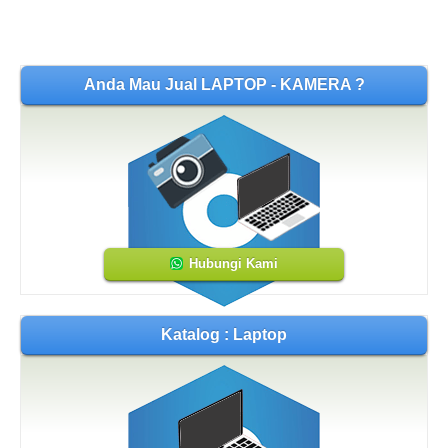
Anda Mau Jual LAPTOP - KAMERA ?
Hubungi Kami
Katalog : Laptop