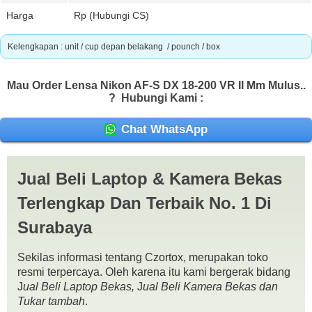
Harga
Rp (Hubungi CS)
Kelengkapan : unit / cup depan belakang / pounch / box
Mau Order Lensa Nikon AF-S DX 18-200 VR II Mm Mulus..
?
Hubungi Kami :
Chat WhatsApp
Lensa Nikon AF-S DX 18-200 VR II mm Mulus
Kondisi :
Jual Beli Laptop & Kamera Bekas
fisik mulus 96% / normal nominus / bakal jamur
Kelengkapan : unit / cup depan belakang / pounch / box
Terlengkap Dan Terbaik No. 1 Di
Surabaya
Sekilas informasi tentang Czortox, merupakan toko
resmi terpercaya. Oleh karena itu kami bergerak bidang
J
ual Beli Laptop Bekas,
J
ual Beli Kamera Bekas dan
Tukar tambah
.