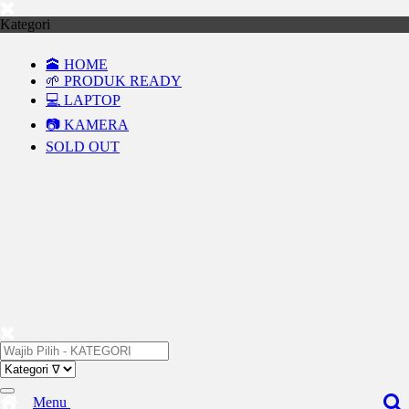
Kategori
🕋 HOME
🌱 PRODUK READY
💻 LAPTOP
📷 KAMERA
SOLD OUT
Menu