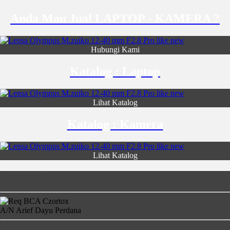
Anda Mau Jual LAPTOP - KAMERA ?
Hubungi Kami
Katalog : Laptop
Lihat Katalog
Katalog : Kamera
Lihat Katalog
Rekening Bank
A/N Arief Dayu Perdana
4681-2860-17