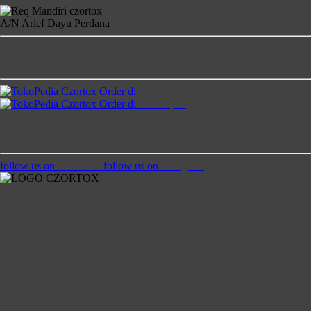
A/N Arief Dayu Perdana
900-00-1458850-4
Temukan Kami di
Order di
TokoPedia
Order di
Bukalapak
Ikuti Kami
follow us on
Facebook
follow us on
Instagram
Jam Buka
Senin - Kamis
:
08:00 - 20:00
Jumat
:
13:00 - 20:00
Saptu - Minggu
:
09:00 - 20:00