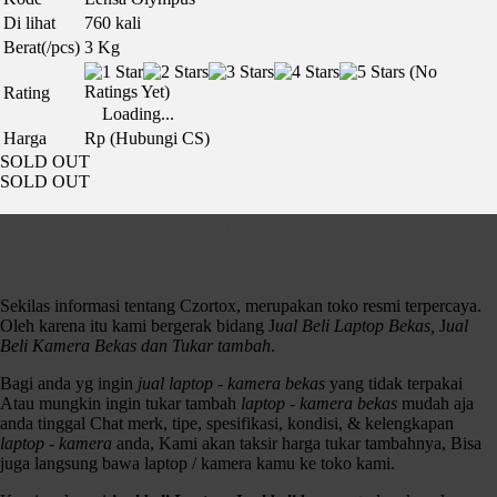
Di lihat
760 kali
Berat(/pcs)
3 Kg
(No
Ratings Yet)
Rating
Loading...
Harga
Rp (Hubungi CS)
SOLD OUT
SOLD OUT
Jual Beli Laptop & Kamera Bekas
Terlengkap Dan Terbaik No. 1 Di Surabaya
Sekilas informasi tentang Czortox, merupakan toko resmi terpercaya.
Oleh karena itu kami bergerak bidang J
ual Beli Laptop Bekas,
J
ual
Beli Kamera Bekas dan Tukar tambah
.
Bagi anda yg ingin
jual laptop - kamera bekas
yang tidak terpakai
Atau mungkin ingin tukar tambah
laptop - kamera bekas
mudah aja
anda tinggal Chat merk, tipe, spesifikasi, kondisi, & kelengkapan
laptop - kamera
anda, Kami akan taksir harga tukar tambahnya, Bisa
juga langsung bawa laptop / kamera kamu ke toko kami.