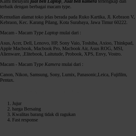
Kami melayani
jual beli Laptop
,
Jual beli kamera
terlengkap dan
terbaik dengan berbagai macam type.
Kemudian alamat toko jelas berada pada Ruko Kartika, Jl. Kebraon V,
Kebraon, Kec. Karang Pilang, Kota Surabaya, Jawa Timur 60222.
Macam - Macam Type
Laptop
mulai dari :
Asus, Acer, Dell, Lenovo, HP, Sony Vaio, Toshiba, Axioo, Thinkpad,
Apple Macbook, Macbook Pro, Macbook Air, Asus ROG, MSI,
Alienware, ,Elitebook, Laitutude, Probook, XPS, Envy, Vostro.
Macam - Macam Type
Kamera
mulai dari :
Lensa Olympus M.zuiko 12-40 mm F2.8 Pro like new
Canon, Nikon, Samsung, Sony, Lumix, Panasonic,Leica, Fujifilm,
Kondisi :
Pentax.
fisik mulus 97% Like New
mesin normal semua.,
Kenapa Harus memilih Czortox
AF lancar
No Jamur Bening banget
Jujur
harga Bersaing
Kelengkapan :
Kwalitas barang tidak di ragukan
unit
Fast response
Hood
tutup Depan & Belakang
Contact Us
Pounch ( tas kecil )