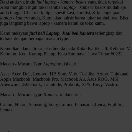
sidoarjo
,
jual Kamera surabaya
,
jual-beli Kamera surabaya
,
Leica
,
Bagi anda yg ingin
jual laptop - kamera bekas
yang tidak terpakai
Lensa Sigma Mini Tele Fix 135mm F 3.5 Plus adapter To Canon
,
Atau mungkin ingin tukar tambah
laptop - kamera bekas
mudah aja
Lumix
,
mirorless
,
Nikon
,
Panasonic
,
Pentax
,
Samsung
,
sigma
,
Sony
,
anda tinggal Chat merk, tipe, spesifikasi, kondisi, & kelengkapan
terima Kamera gresik
,
terima Kamera krian
,
terima Kamera mojokerto
,
laptop - kamera
anda, Kami akan taksir harga tukar tambahnya, Bisa
terima Kamera pasuruan
,
terima Kamera sidoarjo
,
terima Kamera
juga langsung bawa laptop / kamera kamu ke toko kami.
surabaya.
Kami melayani
jual beli Laptop
,
Jual beli kamera
terlengkap dan
terbaik dengan berbagai macam type.
Kemudian alamat toko jelas berada pada Ruko Kartika, Jl. Kebraon V,
Kebraon, Kec. Karang Pilang, Kota Surabaya, Jawa Timur 60222.
Macam - Macam Type
Laptop
mulai dari :
Asus, Acer, Dell, Lenovo, HP, Sony Vaio, Toshiba, Axioo, Thinkpad,
Apple Macbook, Macbook Pro, Macbook Air, Asus ROG, MSI,
Alienware, ,Elitebook, Laitutude, Probook, XPS, Envy, Vostro.
Macam - Macam Type
Kamera
mulai dari :
Lensa Sigma Mini Tele Fix 135mm F 3.5 Plus adapter To Canon
Canon, Nikon, Samsung, Sony, Lumix, Panasonic,Leica, Fujifilm,
Kondisi :
Pentax.
fisik mulus 95%
tulisan masih jelas
Kenapa Harus memilih Czortox
No Mellar & No Jamur