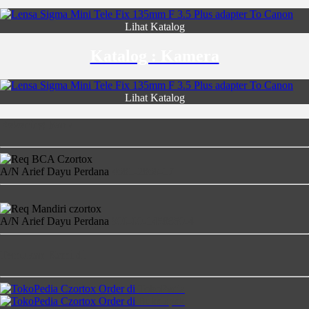
Lihat Katalog
Katalog : Kamera
Lihat Katalog
Rekening Bank
A/N Arief Dayu Perdana
4681-2860-17
A/N Arief Dayu Perdana
900-00-1458850-4
Temukan Kami di
Order di
TokoPedia
Order di
Bukalapak