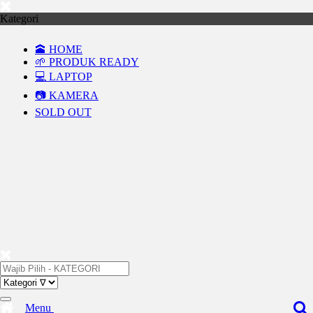
Kategori
🕋 HOME
🌱 PRODUK READY
💻 LAPTOP
📷 KAMERA
SOLD OUT
Menu