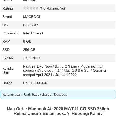
Di lihat
443 kali
Rating
(No Ratings Yet)
Brand
MACBOOK
OS
BIG SUR
Processor
Intel Core i3
RAM
8 GB
SSD
256 GB
LAYAR
13,3 INCH
Fisik 97 Like New / Batre 2-3 jam / Mesin normal
Kondisi
semua / Cycle count 14/ Mac OS Big Sur / Garansi
Unit
sampai April 2021 / Januari 2022
Harga
Rp 11.800.000
Kelengkapan : Unit / batre / charger/ Dosbook
Mau Order Macbook Air 2020 MWTJ2 Ci3 SSD 256gb
Retina Umur 3 Bulan Ibox.. ?
Hubungi Kami :