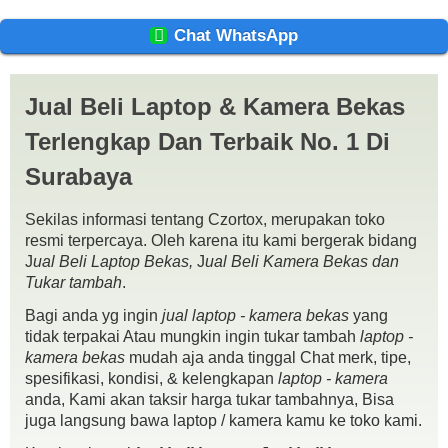
Chat WhatsApp
Macbook Air MWTJ2 Ci3 SSD 256gb Retina Umur 3 Bulan Ibox
Spek :
Jual Beli Laptop & Kamera Bekas
Intel Core i3
Ram 8gb
Terlengkap Dan Terbaik No. 1 Di
SSD 256 gb
Retina LED backlit display 2560 by 1600 Pixels
Surabaya
lcd 13.3 inch
Kondisi :
Sekilas informasi tentang Czortox, merupakan toko
Fisik 97 Like New / Batre 2-3 jam / Mesin normal semua / Cycle
resmi terpercaya. Oleh karena itu kami bergerak bidang
count 14/ Mac OS Big Sur / Garansi sampai April 2021
J
ual Beli Laptop Bekas,
J
ual Beli Kamera Bekas dan
Kelengkapan : Unit / batre / charger/ Dosbook
Tukar tambah
.
Bagi anda yg ingin
jual laptop - kamera bekas
yang
tidak terpakai Atau mungkin ingin tukar tambah
laptop -
kamera bekas
mudah aja anda tinggal Chat merk, tipe,
spesifikasi, kondisi, & kelengkapan
laptop - kamera
anda, Kami akan taksir harga tukar tambahnya, Bisa
juga langsung bawa laptop / kamera kamu ke toko kami.