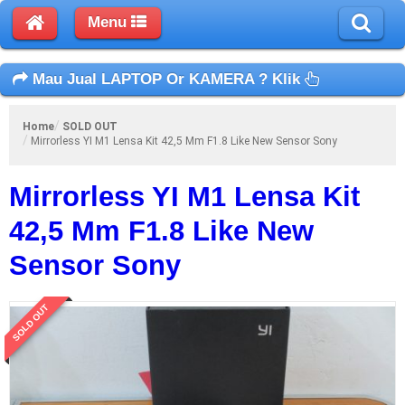
Menu
Mau Jual LAPTOP Or KAMERA ? Klik
Home
SOLD OUT
Mirrorless YI M1 Lensa Kit 42,5 Mm F1.8 Like New Sensor Sony
Mirrorless YI M1 Lensa Kit
42,5 Mm F1.8 Like New
Sensor Sony
SOLD OUT