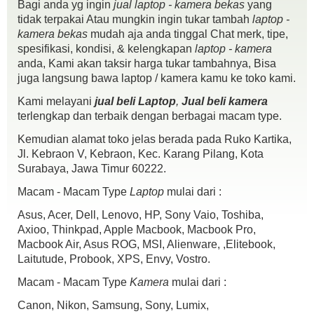
Bagi anda yg ingin
jual laptop - kamera bekas
yang
tidak terpakai Atau mungkin ingin tukar tambah
laptop -
kamera bekas
mudah aja anda tinggal Chat merk, tipe,
spesifikasi, kondisi, & kelengkapan
laptop - kamera
anda, Kami akan taksir harga tukar tambahnya, Bisa
Spesifikasi :
juga langsung bawa laptop / kamera kamu ke toko kami.
Sony Image Sensor IMX269
Kami melayani
jual beli Laptop
,
Jual beli kamera
Resolusi Foto Hingga : 50-megapixel
terlengkap dan terbaik dengan berbagai macam type.
Resolusi Video Hingga : 4K 30 fps
Konektivitas : Bluetooth + WiFi
Kemudian alamat toko jelas berada pada Ruko Kartika,
Display LCD Touchscreen
Jl. Kebraon V, Kebraon, Kec. Karang Pilang, Kota
YI 42.5mm F1.8 Lens
Surabaya, Jawa Timur 60222.
Kondisi:
Macam - Macam Type
Laptop
mulai dari :
fisik mulus 98% Like New
mesin normal
Asus, Acer, Dell, Lenovo, HP, Sony Vaio, Toshiba,
Kelengkapan :
Axioo, Thinkpad, Apple Macbook, Macbook Pro,
unit
Macbook Air, Asus ROG, MSI, Alienware, ,Elitebook,
batre
Laitutude, Probook, XPS, Envy, Vostro.
cas
kabel data
Macam - Macam Type
Kamera
mulai dari :
strap
Canon, Nikon, Samsung, Sony, Lumix,
Lensa 42,5 mm macro