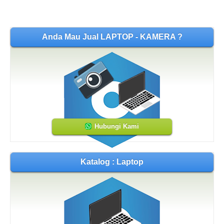
Anda Mau Jual LAPTOP - KAMERA ?
Hubungi Kami
Katalog : Laptop