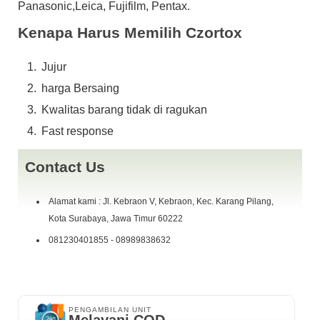
Panasonic,Leica, Fujifilm, Pentax.
dosbook
yang g da jangan di tanya,.,.,!!!
Kenapa Harus Memilih Czortox
Harga Alhamdulillah SOLD
., siapa cepat dy dapat siapa cepat dy
Jujur
harga Bersaing
dapat ,.,.
IG : czortox
Kwalitas barang tidak di ragukan
fast response W.A 0898~ 9838 ~ 632 or Telp 081230401855
Fast response
COD Kebraon Gang V, Pertokoan Giant Express L05 ( depan
Parkiran Motor )
Contact Us
Alamat kami : Jl. Kebraon V, Kebraon, Kec. Karang Pilang,
Kota Surabaya, Jawa Timur 60222
081230401855 - 08989838632
PENGAMBILAN UNIT