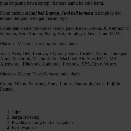
juga langsung bawa laptop / kamera kamu ke toko kami.
Kami melayani
jual beli Laptop
,
Jual beli kamera
terlengkap dan
terbaik dengan berbagai macam type.
Monopod Excell Mono 7
Kemudian alamat toko jelas berada pada Ruko Kartika, Jl. Kebraon V,
Spek :
Kebraon, Kec. Karang Pilang, Kota Surabaya, Jawa Timur 60222.
Max Height 1750mm
Min Height 650mm
Macam - Macam Type
Laptop
mulai dari :
Max Load 3kg
Asus, Acer, Dell, Lenovo, HP, Sony Vaio, Toshiba, Axioo, Thinkpad,
Kondisi :
Apple Macbook, Macbook Pro, Macbook Air, Asus ROG, MSI,
Fisik 93%
Alienware, ,Elitebook, Laitutude, Probook, XPS, Envy, Vostro.
Kelengkapan :
Macam - Macam Type
Kamera
mulai dari :
Unit
Backpack
Canon, Nikon, Samsung, Sony, Lumix, Panasonic,Leica, Fujifilm,
Pentax.
Harga 100rb aja siapa cepat dia dapat
Kenapa Harus memilih Czortox
Jujur
harga Bersaing
Kwalitas barang tidak di ragukan
Fast response