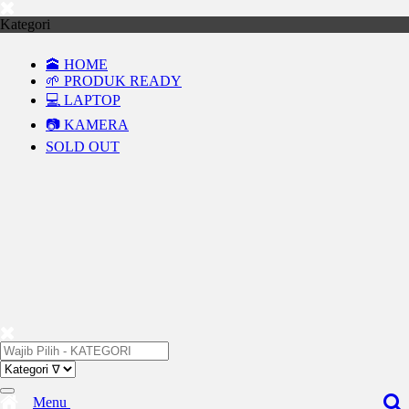
Kategori
🕋 HOME
🌱 PRODUK READY
💻 LAPTOP
📷 KAMERA
SOLD OUT
Menu