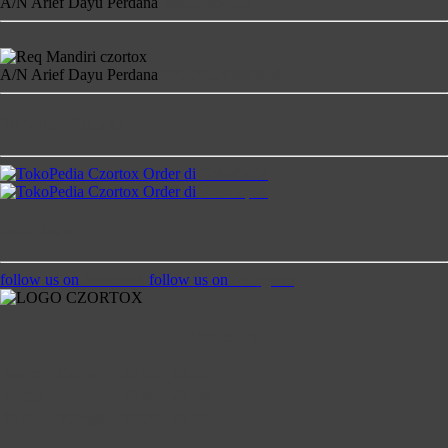
A/N Arief Dayu Perdana
4681-2860-17
A/N Arief Dayu Perdana
900-00-1458850-4
Temukan Kami di
Order di
TokoPedia
Order di
Bukalapak
Ikuti Kami
follow us on
Facebook
follow us on
Instagram
Jam Buka
Senin - Kamis
:
08:00 - 20:00
Jumat
:
13:00 - 20:00
Saptu - Minggu
:
09:00 - 20:00