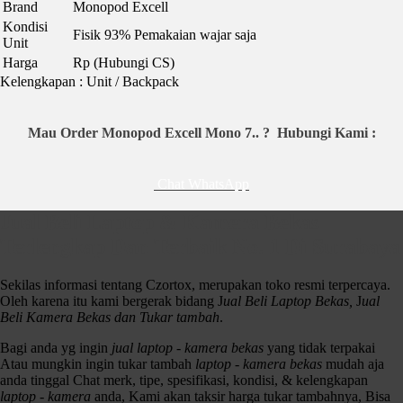
Brand
Monopod Excell
Kondisi
Fisik 93% Pemakaian wajar saja
Unit
Harga
Rp (Hubungi CS)
Kelengkapan : Unit / Backpack
Mau Order Monopod Excell Mono 7.. ?
Hubungi Kami :
Chat WhatsApp
Jual Beli Laptop & Kamera Bekas
Terlengkap Dan Terbaik No. 1 Di Surabaya
Sekilas informasi tentang Czortox, merupakan toko resmi terpercaya.
Oleh karena itu kami bergerak bidang J
ual Beli Laptop Bekas,
J
ual
Beli Kamera Bekas dan Tukar tambah
.
Bagi anda yg ingin
jual laptop - kamera bekas
yang tidak terpakai
Atau mungkin ingin tukar tambah
laptop - kamera bekas
mudah aja
anda tinggal Chat merk, tipe, spesifikasi, kondisi, & kelengkapan
laptop - kamera
anda, Kami akan taksir harga tukar tambahnya, Bisa