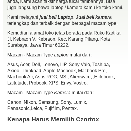
Lensa Nikon AFS 18 200MM F3.5 5.6 VR II
anda, Kami akan taksir harga tukar tambahnya, Bisa
juga langsung bawa laptop / kamera kamu ke toko kami.
Kondisi :
Kami melayani
jual beli Laptop
,
Jual beli kamera
fisik mulus 95% masih ngedof banget ( jarang di pake)
terlengkap dan terbaik dengan berbagai macam type.
ada tulisan yg kabur di bagian tengah ( cek foto )
mesin normal semua.,
Kemudian alamat toko jelas berada pada Ruko Kartika,
No Mellar & No Jamur
Jl. Kebraon V, Kebraon, Kec. Karang Pilang, Kota
Kelengkapan :
Surabaya, Jawa Timur 60222.
Unit + UV Filter
Macam - Macam Type
Laptop
mulai dari :
tutup depan & belakang + HOOD
Doosbook
Asus, Acer, Dell, Lenovo, HP, Sony Vaio, Toshiba,
yang g da jangan di tanya,.,.,!!!
Axioo, Thinkpad, Apple Macbook, Macbook Pro,
Harga Alhamdulillah SOLD
Siapa cepat dy dapat,.,
Macbook Air, Asus ROG, MSI, Alienware, ,Elitebook,
IG : czortox
Laitutude, Probook, XPS, Envy, Vostro.
fast response W.A 0898 ~ 9838 ~632 Telp 081230401855
Macam - Macam Type
Kamera
mulai dari :
COD Kebraon Indah Asri Perum Ramada No 26 ( Samping SMP
Neegri 24 ) Surabaya
Canon, Nikon, Samsung, Sony, Lumix,
Panasonic,Leica, Fujifilm, Pentax.
Kenapa Harus Memilih Czortox