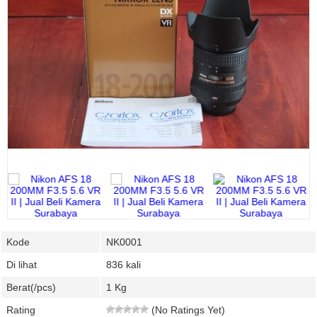
Kode
NK0001
Di lihat
836 kali
Berat(/pcs)
1 Kg
Rating
(No Ratings Yet)