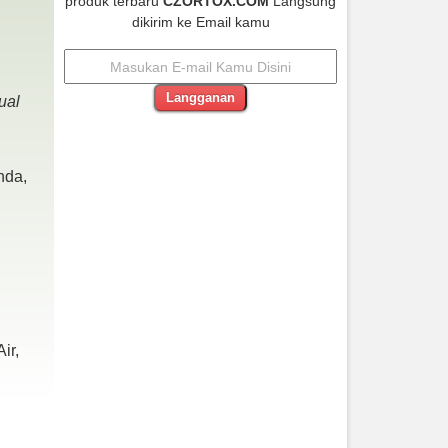
produk terbaru
CZORTOX.COM
Langsung
dikirim ke Email kamu
Langganan
ual
Asus A412DA AMD Ryzen 5 3500U Ram
8gb Garansi Panjang
Rp 7.650.000
nda,
BEST SELLER
ir,
Sony a5100 Lensa 16-50mm Os Black Sc
1.Xxx Mulus
Rp (Hubungi CS)