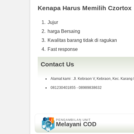
fisik mulus 95% / mesin normal semua / jamur dikit d
Kenapa Harus Memilih Czortox
Kelengkapan : unit / batre (dapet 3) / strap / cas / d
Jujur
harga Bersaing
Kwalitas barang tidak di ragukan
Fast response
Contact Us
Alamat kami : Jl. Kebraon V, Kebraon, Kec. Karang
081230401855 - 08989838632
PENGAMBILAN UNIT
Melayani COD