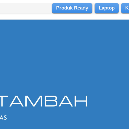
Produk Ready
Laptop
K