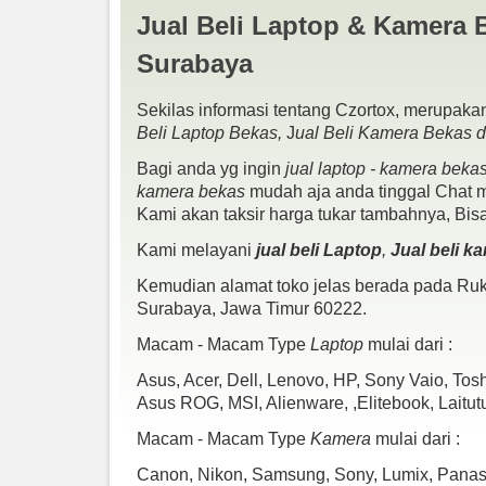
Jual Beli Laptop & Kamera 
Surabaya
Sekilas informasi tentang Czortox, merupakan
Beli Laptop Bekas,
J
ual Beli Kamera Bekas 
Bagi anda yg ingin
jual laptop - kamera beka
kamera bekas
mudah aja anda tinggal Chat me
Kami akan taksir harga tukar tambahnya, Bis
Kami melayani
jual beli Laptop
,
Jual beli k
Kemudian alamat toko jelas berada pada Ruko
Nikon D5300 Body Only Wi-Fi Mulus
Surabaya, Jawa Timur 60222.
Spek :
Macam - Macam Type
Laptop
mulai dari :
Efective pixel : 24.2 MP DX-Format CMOS Sensor
Processor : EXPEED 4
Asus, Acer, Dell, Lenovo, HP, Sony Vaio, To
Layar : 3.2 Inch Vari-Angle LCD Monitor
Asus ROG, MSI, Alienware, ,Elitebook, Laitut
Full HD 1080p Video Recording at 60 fps
Built-In Wi-Fi
Macam - Macam Type
Kamera
mulai dari :
Kondisi :
Canon, Nikon, Samsung, Sony, Lumix, Panason