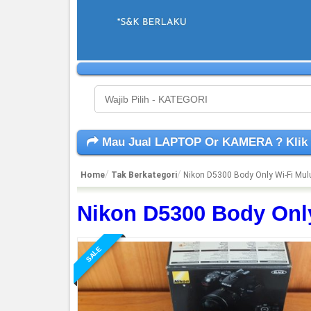
Mau Jual LAPTOP Or KAMERA ? Klik
Home
Tak Berkategori
Nikon D5300 Body Only Wi-Fi Mul
Nikon D5300 Body Onl
SALE