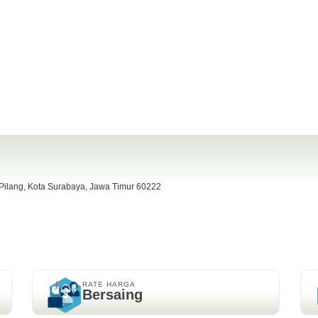
i viewfinder / Karet masih kenceng no Melar / SC 12.xxx
osbook
 Pilang, Kota Surabaya, Jawa Timur 60222
RATE HARGA
Bersaing