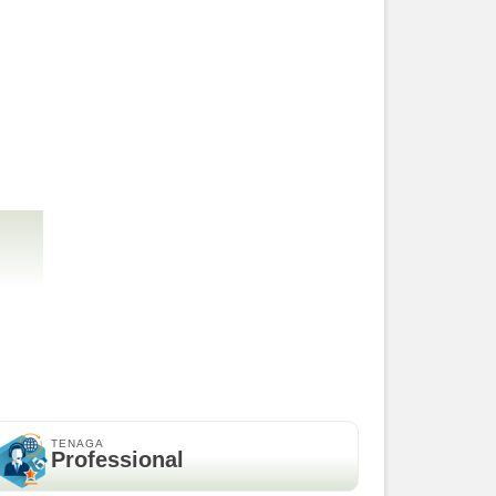
BEST SELLER
Fujifilm X-A5 Body Only Mulus
Rp (Hubungi CS)
BEST SELLER
TENAGA
Professional