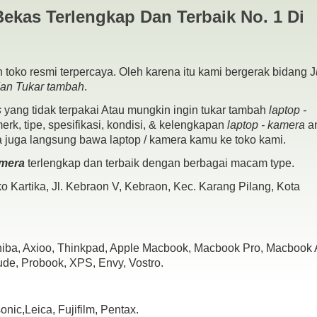
Bekas Terlengkap Dan Terbaik No. 1 Di
 toko resmi terpercaya. Oleh karena itu kami bergerak bidang J
dan Tukar tambah
.
s
yang tidak terpakai Atau mungkin ingin tukar tambah
laptop -
rk, tipe, spesifikasi, kondisi, & kelengkapan
laptop - kamera
a
a juga langsung bawa laptop / kamera kamu ke toko kami.
amera
terlengkap dan terbaik dengan berbagai macam type.
 Kartika, Jl. Kebraon V, Kebraon, Kec. Karang Pilang, Kota
shiba, Axioo, Thinkpad, Apple Macbook, Macbook Pro, Macbook A
ude, Probook, XPS, Envy, Vostro.
ic,Leica, Fujifilm, Pentax.