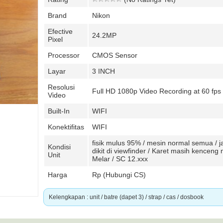
Brand
Nikon
Efective
24.2MP
Pixel
Processor
CMOS Sensor
Layar
3 INCH
Resolusi
Full HD 1080p Video Recording at 60 fps
Video
Built-In
WIFI
Konektifitas
WIFI
fisik mulus 95% / mesin normal semua / 
Kondisi
dikit di viewfinder / Karet masih kenceng 
Unit
Melar / SC 12.xxx
Harga
Rp (Hubungi CS)
Kelengkapan : unit / batre (dapet 3) / strap / cas / dosbook