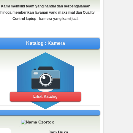
Kami memiliki team yang handal dan berpengalaman
hingga memberikan layanan yang maksimal dan Quality
Control laptop - kamera yang kami jual.
DJI Osmo Pocket
Rp (Hubungi CS)
Katalog : Kamera
BEST SELLER
Lihat Katalog
Nikon D5300 18-55 f 3.5-5.6 VR II Wifi
Rp (Hubungi CS)
Jam Buka