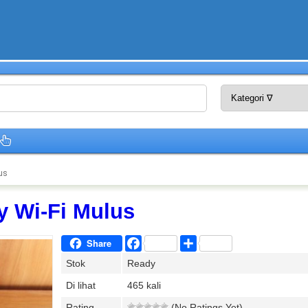
us
y Wi-Fi Mulus
Facebook
Share
Share
Stok
Ready
Di lihat
465 kali
Rating
(No Ratings Yet)