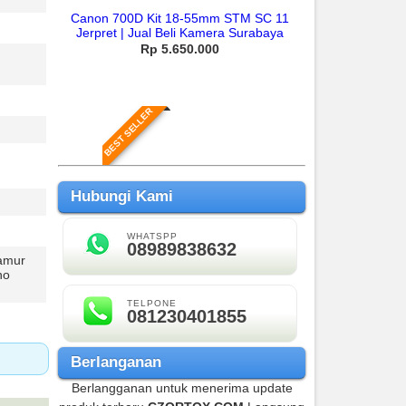
Canon 700D Kit 18-55mm STM SC 11
Jerpret | Jual Beli Kamera Surabaya
Rp 5.650.000
BEST SELLER
Hubungi Kami
WHATSPP
08989838632
jamur
Canon 700D Kit 18-55mm IS STM SC
no
12.Xxx
Rp 3.650.000
TELPONE
081230401855
Berlanganan
BEST SELLER
Berlangganan untuk menerima update