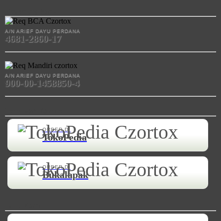
Rekening Bank
A/N ARIEF DAYU PERDANA
4681-2860-17
A/N ARIEF DAYU PERDANA
900-00-1458850-4
Temukan Kami di
ORDER DI
TokoPedia
ORDER DI
Bukalapak
Ikuti Kami