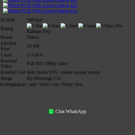
Di lihat
360 kali
(No
Rating
Ratings Yet)
Brand
Nikon
Efective
16 MP
Pixel
Layar
2-3 inch
Resolusi
Full HD 1080p video
Video
Kondisi Unit
fisik mulus 95% / mesin normal semua
Harga
Rp (Hubungi CS)
Kelengkapan : unit / batre / cas / Strap / box
Mau Order Nikon P530 With Zoom Optical 42x.. ?
Hubungi
Kami :
Chat WhatsApp
Jual Beli Laptop & Kamera Bekas
Terlengkap Dan Terbaik No. 1 Di