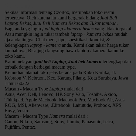
Surabaya
Sekilas informasi tentang Czortox, merupakan toko resmi
terpercaya. Oleh karena itu kami bergerak bidang J
ual Beli
Laptop Bekas,
J
ual Beli Kamera Bekas dan Tukar tambah
.
Bagi anda yg ingin
jual laptop - kamera bekas
yang tidak terpakai
Atau mungkin ingin tukar tambah
laptop - kamera bekas
mudah
aja anda tinggal Chat merk, tipe, spesifikasi, kondisi, &
kelengkapan
laptop - kamera
anda, Kami akan taksir harga tukar
tambahnya, Bisa juga langsung bawa laptop / kamera kamu ke
toko kami.
Nikon P530 With Zoom Optical 42x
Kami melayani
jual beli Laptop
,
Jual beli kamera
terlengkap dan
Spek :
terbaik dengan berbagai macam type.
Resolusi 16.1 million
Kemudian alamat toko jelas berada pada Ruko Kartika, Jl.
NIKKOR lens with 42x optical zoom
Kebraon V, Kebraon, Kec. Karang Pilang, Kota Surabaya, Jawa
Battery Litium
Timur 60222.
Full HD 1080p video
Macam - Macam Type
Laptop
mulai dari :
LCD 3 ” inc
Asus, Acer, Dell, Lenovo, HP, Sony Vaio, Toshiba, Axioo,
Lainya Googling za,.,
Thinkpad, Apple Macbook, Macbook Pro, Macbook Air, Asus
Kondisi :
ROG, MSI, Alienware, ,Elitebook, Laitutude, Probook, XPS,
fisik mulus 95% / mesin normal semua
Envy, Vostro.
Kelengkapan : unit / batre / cas / Strap / box
Macam - Macam Type
Kamera
mulai dari :
Harga 1,5jt aja siapa cepat dia dapat
Canon, Nikon, Samsung, Sony, Lumix, Panasonic,Leica,
Fujifilm, Pentax.
Kenapa Harus memilih Czortox