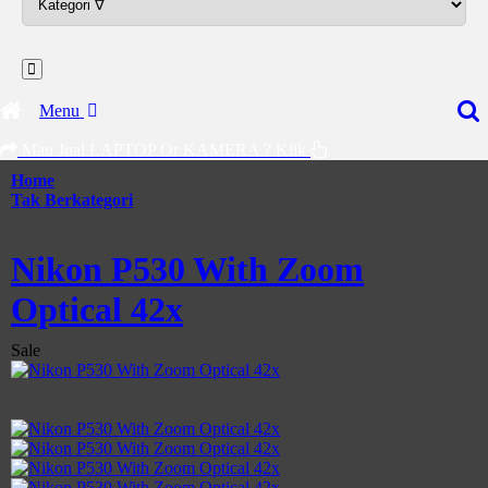
Menu
Mau Jual LAPTOP Or KAMERA ? Klik
Home
Tak Berkategori
Nikon P530 With Zoom Optical 42x
Nikon P530 With Zoom
Optical 42x
Sale