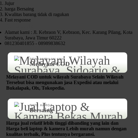
Jujur
harga Bersaing
Kwalitas barang tidak di ragukan
Fast response
Contact Us
Alamat kami : Jl. Kebraon V, Kebraon, Kec. Karang Pilang, Kota
Surabaya, Jawa Timur 60222
081230401855 - 08989838632
PENGAMBILAN UNIT
Melayani COD
Melayani COD untuk wilayah Surabaya Selain Wilayah
Tersebut bisa mengunakan jasa Expedisi atau melalui
Bukalapak, Olx, Tokopedia.
RATE HARGA
Bersaing
Harga jual relatif lebih tinggi dibanding yang lain dan
Harga beli laptop & kamera Lebih murah namun dengan
kualitas terbaik, Plus tentunya bergaransi.