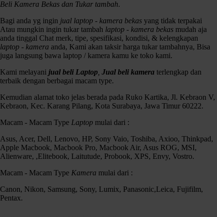
gresik
,
jual Kamera krian
,
jual Kamera madura
,
jual Kamera
Beli Kamera Bekas dan Tukar tambah
.
mojokerto
,
jual Kamera pasuruan
,
jual Kamera sidoarjo
,
jual Kamera
surabaya
,
jual-beli Kamera surabaya
,
Leica
,
Lumix
,
mirorless
,
Nikon
,
Bagi anda yg ingin
jual laptop - kamera bekas
yang tidak terpakai
nikon s7000
,
Panasonic
,
Pentax
,
Samsung
,
Sony
,
terima Kamera
Atau mungkin ingin tukar tambah
laptop - kamera bekas
mudah aja
gresik
,
terima Kamera krian
,
terima Kamera mojokerto
,
terima Kamera
anda tinggal Chat merk, tipe, spesifikasi, kondisi, & kelengkapan
pasuruan
,
terima Kamera sidoarjo
,
terima Kamera surabaya.
laptop - kamera
anda, Kami akan taksir harga tukar tambahnya, Bisa
juga langsung bawa laptop / kamera kamu ke toko kami.
Kami melayani
jual beli Laptop
,
Jual beli kamera
terlengkap dan
terbaik dengan berbagai macam type.
Kemudian alamat toko jelas berada pada Ruko Kartika, Jl. Kebraon V,
Kebraon, Kec. Karang Pilang, Kota Surabaya, Jawa Timur 60222.
Macam - Macam Type
Laptop
mulai dari :
Asus, Acer, Dell, Lenovo, HP, Sony Vaio, Toshiba, Axioo, Thinkpad,
Apple Macbook, Macbook Pro, Macbook Air, Asus ROG, MSI,
Alienware, ,Elitebook, Laitutude, Probook, XPS, Envy, Vostro.
Macam - Macam Type
Kamera
mulai dari :
Nikon S7000 20x optical zoom Wifi, Kamera Pocket dengan hasil yg
lumayan bagus, uda built in wifi, langsung bsia di control dengan
Canon, Nikon, Samsung, Sony, Lumix, Panasonic,Leica, Fujifilm,
smartphone
Pentax.
Spek :
Kenapa Harus memilih Czortox