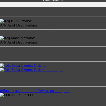
Rekening Bank
A/N Arief Dayu Perdana
4681-2860-17
A/N Arief Dayu Perdana
900-00-1458850-4
Temukan Kami di
Order di
TokoPedia
Order di
Bukalapak
Ikuti Kami
follow us on
Facebook
follow us on
Instagram
Jam Buka