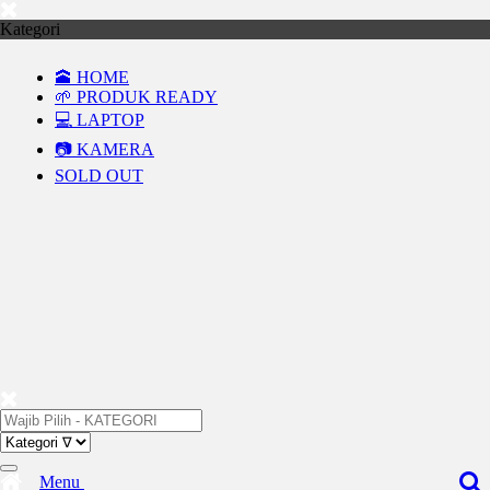
Kategori
🕋 HOME
🌱 PRODUK READY
💻 LAPTOP
📷 KAMERA
SOLD OUT
Menu