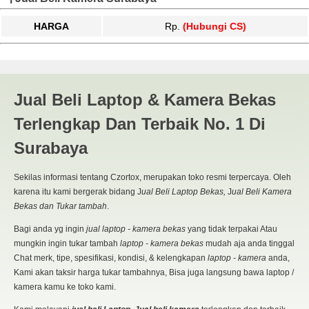
HARGA
Rp.
(Hubungi CS)
SAMSUNG | JUAL BELI
Jual Beli Laptop & Kamera Bekas
KAMERA BEKAS | JUAL BELI
Terlengkap Dan Terbaik No. 1 Di
LAPTOP BEKAS | SURABAYA
Surabaya
Sekilas informasi tentang Czortox, merupakan toko resmi terpercaya. Oleh
karena itu kami bergerak bidang J
ual Beli Laptop Bekas,
J
ual Beli Kamera
Bekas dan Tukar tambah
.
Bagi anda yg ingin
jual laptop - kamera bekas
yang tidak terpakai Atau
mungkin ingin tukar tambah
laptop - kamera bekas
mudah aja anda tinggal
Chat merk, tipe, spesifikasi, kondisi, & kelengkapan
laptop - kamera
anda,
Kami akan taksir harga tukar tambahnya, Bisa juga langsung bawa laptop /
kamera kamu ke toko kami.