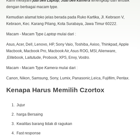
Kami melayani
jual beli Laptop
,
Jual beli kamera
terlengkap dan terbaik
dengan berbagai macam type.
Kemudian alamat toko jelas berada pada Ruko Kartika, Jl. Kebraon V,
Kebraon, Kec. Karang Pilang, Kota Surabaya, Jawa Timur 60222.
Macam - Macam Type
Laptop
mulai dari :
Asus, Acer, Dell, Lenovo, HP, Sony Vaio, Toshiba, Axioo, Thinkpad, Apple
Macbook, Macbook Pro, Macbook Air, Asus ROG, MSI, Alienware,
,Elitebook, Laitutude, Probook, XPS, Envy, Vostro.
Macam - Macam Type
Kamera
mulai dari :
Canon, Nikon, Samsung, Sony, Lumix, Panasonic,Leica, Fujifilm, Pentax.
Kenapa Harus Memilih Czortox
Jujur
harga Bersaing
Kwalitas barang tidak di ragukan
Fast response