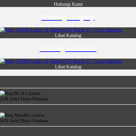
Hubungi Kami
Katalog : Laptop
Lihat Katalog
Katalog : Kamera
Lihat Katalog
Rekening Bank
A/N Arief Dayu Perdana
4681-2860-17
A/N Arief Dayu Perdana
900-00-1458850-4
Temukan Kami di