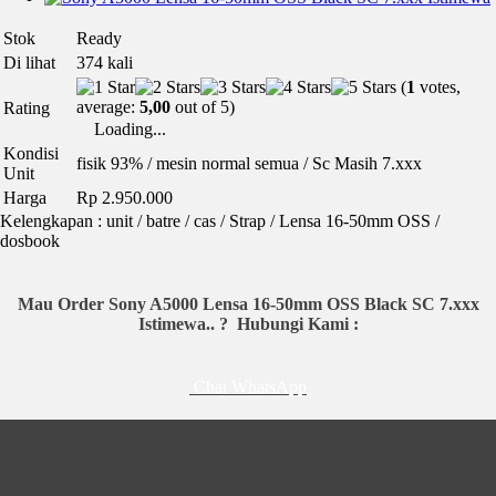
Stok
Ready
Di lihat
374 kali
(
1
votes,
average:
5,00
out of 5)
Rating
Loading...
Kondisi
fisik 93% / mesin normal semua / Sc Masih 7.xxx
Unit
Harga
Rp 2.950.000
Kelengkapan : unit / batre / cas / Strap / Lensa 16-50mm OSS /
dosbook
Mau Order Sony A5000 Lensa 16-50mm OSS Black SC 7.xxx
Istimewa.. ?
Hubungi Kami :
Chat WhatsApp
Sony A5000 Lensa 16-50mm OSS Black SC 7.xxx Istimewa
Jual Beli Laptop & Kamera Bekas
Terlengkap Dan Terbaik No. 1 Di Surabaya
Spek :