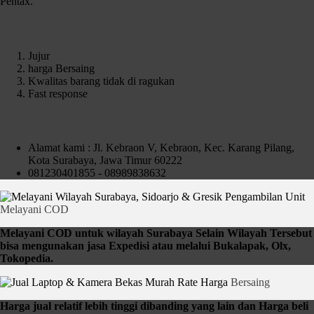
Pentax.
Kenapa Harus memilih Czortox
Jujur
harga Bersaing
Kwalitas barang tidak di ragukan
Fast response
Contact Us
Alamat kami : Jl. Kebraon V, Kebraon, Kec. Karang Pilang,
Kota Surabaya, Jawa Timur 60222
081230401855 - 08989838632
Pengambilan Unit
Melayani COD
Melayani COD untuk wilayah Surabaya Selain Wilayah Tersebut
bisa mengunakan jasa Expedisi atau melalui Bukalapak, Olx,
Tokopedia.
Rate Harga
Bersaing
Harga jual relatif lebih tinggi dibanding yang lain dan Harga beli