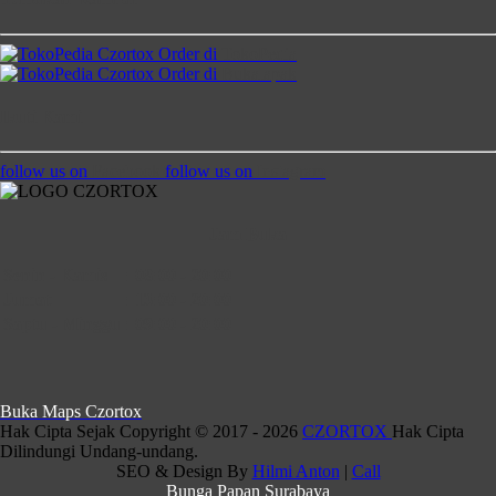
Order di
TokoPedia
Order di
Bukalapak
Ikuti Kami
follow us on
Facebook
follow us on
Instagram
Jam Buka
Senin - Kamis
:
08:00 - 20:00
Jumat
:
13:00 - 20:00
Saptu - Minggu
:
09:00 - 20:00
Buka Maps Czortox
Hak Cipta Sejak Copyright © 2017 - 2026
CZORTOX
Hak Cipta
Dilindungi Undang-undang.
SEO & Design By
Hilmi Anton
|
Call
Bunga Papan Surabaya