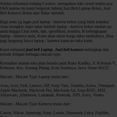
20.1MP Exmor APS HD APS-C CMOS Sensor
Sekilas informasi tentang Czortox, merupakan toko resmi terpercaya.
BIONZ X Image Processor
Oleh karena itu kami bergerak bidang J
ual Beli Laptop Bekas,
J
ual
3.0″ 460.8k-Dot Tilting LCD Monitor
Beli Kamera Bekas dan Tukar tambah
.
Full HD 1080 Video at 60i & 24p
Built-In Wi-Fi Connectivity with NFC
Bagi anda yg ingin
jual laptop - kamera bekas
yang tidak terpakai
Hand-Held Twilight Mode and ISO 16000
Atau mungkin ingin tukar tambah
laptop - kamera bekas
mudah aja
25-Point Contrast Detection Autofocus
anda tinggal Chat merk, tipe, spesifikasi, kondisi, & kelengkapan
Continuous Shooting up to 3.5 fps
laptop - kamera
anda, Kami akan taksir harga tukar tambahnya, Bisa
Photo Creativity and Picture Effects
juga langsung bawa laptop / kamera kamu ke toko kami.
Kondisi :
Kami melayani
jual beli Laptop
,
Jual beli kamera
terlengkap dan
fisik 93% / mesin normal semua / Sc Masih 7.xxx
terbaik dengan berbagai macam type.
Kelengkapan : unit / batre / cas / Strap / Lensa 16-50mm OSS /
Kemudian alamat toko jelas berada pada Ruko Kartika, Jl. Kebraon V,
dosbook
Kebraon, Kec. Karang Pilang, Kota Surabaya, Jawa Timur 60222.
Macam - Macam Type
Laptop
mulai dari :
Asus, Acer, Dell, Lenovo, HP, Sony Vaio, Toshiba, Axioo, Thinkpad,
Apple Macbook, Macbook Pro, Macbook Air, Asus ROG, MSI,
Alienware, ,Elitebook, Laitutude, Probook, XPS, Envy, Vostro.
Macam - Macam Type
Kamera
mulai dari :
Canon, Nikon, Samsung, Sony, Lumix, Panasonic,Leica, Fujifilm,