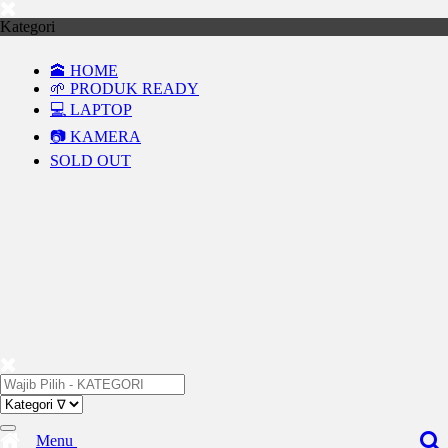
Kategori
🕋 HOME
🌱 PRODUK READY
💻 LAPTOP
📷 KAMERA
SOLD OUT
Menu