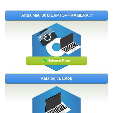
Anda Mau Jual LAPTOP - KAMERA ?
Hubungi Kami
Katalog : Laptop