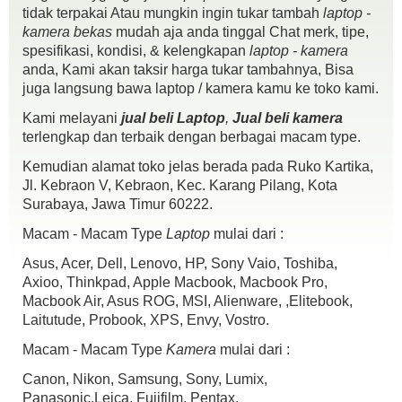
tidak terpakai Atau mungkin ingin tukar tambah
laptop -
kamera bekas
mudah aja anda tinggal Chat merk, tipe,
spesifikasi, kondisi, & kelengkapan
laptop - kamera
Spek :
anda, Kami akan taksir harga tukar tambahnya, Bisa
24 MP APS-C sensor.
juga langsung bawa laptop / kamera kamu ke toko kami.
ISO 100-25600.
Kami melayani
jual beli Laptop
,
Jual beli kamera
Kecepatan foto berturut-turut 6 fps.
terlengkap dan terbaik dengan berbagai macam type.
Shutter speed 30 detik – 1/4000 detik.
Dimensi: 110 x 63 x 36 mm.
Kemudian alamat toko jelas berada pada Ruko Kartika,
Berat 223 gram kamera saja, 399 deangan lensa kit 16-50mm dan
Jl. Kebraon V, Kebraon, Kec. Karang Pilang, Kota
baterai.
Surabaya, Jawa Timur 60222.
Wifi NFC.
Macam - Macam Type
Laptop
mulai dari :
Kondisi :
fisik mulus 97%
Asus, Acer, Dell, Lenovo, HP, Sony Vaio, Toshiba,
mesin normal semua.,
Axioo, Thinkpad, Apple Macbook, Macbook Pro,
No Jamur
Macbook Air, Asus ROG, MSI, Alienware, ,Elitebook,
No Minus
Laitutude, Probook, XPS, Envy, Vostro.
Kelengkapan :
Macam - Macam Type
Kamera
mulai dari :
unit
batre
Canon, Nikon, Samsung, Sony, Lumix,
cas
Panasonic,Leica, Fujifilm, Pentax.