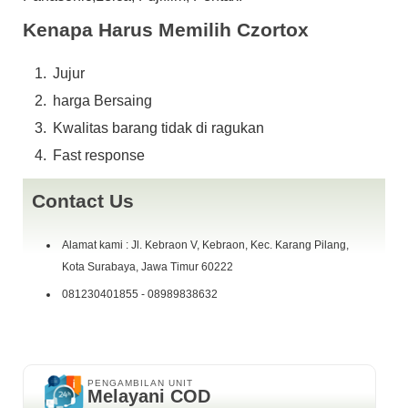
Strap
lensa kit
Kenapa Harus Memilih Czortox
case
dosbook
Jujur
harga ALHAMDULILLAH SOLD OUT Siapa cepat dy
harga Bersaing
dapat,.,emoticon-Cool
IG : czortox
Kwalitas barang tidak di ragukan
fast response W.A 0898 ~ 9838 ~ 632 Telp 081230401855
Fast response
COD Kebraon Gang V, Pertokoan Giant Express L05 ( depan
Parkiran Motor )
Contact Us
Alamat kami : Jl. Kebraon V, Kebraon, Kec. Karang Pilang,
Kota Surabaya, Jawa Timur 60222
081230401855 - 08989838632
PENGAMBILAN UNIT
Melayani COD