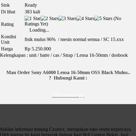
Stok
Ready
Di lihat
383 kali
(No
Ratings Yet)
Rating
Loading...
Kondisi
fisik mulus 96% / mesin normal semua / SC 15.xxx
Unit
Harga
Rp 5.250.000
Kelengkapan : unit / batre / cas / Strap / Lensa 16-50mm / dosbook
Mau Order Sony A6000 Lensa 16-50mm OSS Black Mulus..
?
Hubungi Kami :
Chat WhatsApp
Sony A6000 Lensa 16-50mm OSS Black Mulus
Jual Beli Laptop & Kamera Bekas
Terlengkap Dan Terbaik No. 1 Di Surabaya
Spek :
24.3MP APS-C Exmor APS HD CMOS Sensor
Full HD 1080p XAVC S Video at 24/60 fps
Sekilas informasi tentang Czortox, merupakan toko resmi terpercaya.
Built-In Wi-Fi Connectivity with NFC
Oleh karena itu kami bergerak bidang J
ual Beli Laptop Bekas,
J
ual