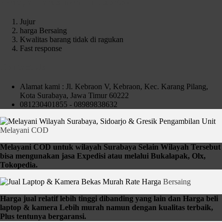
Kenapa Harus memilih Czortox
Jujur
harga Bersaing
Kwalitas barang tidak di ragukan
Fast response
Contact Us
Alamat kami : Jl. Kebraon V, Kebraon, Kec. Karang Pilang,
Kota Surabaya, Jawa Timur 60222
081230401855 - 08989838632
Pengambilan Unit
Melayani COD
Melayani COD untuk wilayah Surabaya Selain Wilayah Tersebut
bisa mengunakan jasa Expedisi atau melalui Bukalapak, Olx,
Tokopedia.
Rate Harga
Bersaing
Harga jual relatif lebih tinggi dibanding yang lain dan Harga beli
laptop & kamera Lebih murah namun dengan kualitas terbaik,
Plus tentunya bergaransi.