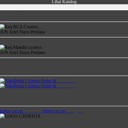
Lihat Katalog
Rekening Bank
A/N Arief Dayu Perdana
4681-2860-17
A/N Arief Dayu Perdana
900-00-1458850-4
Temukan Kami di
Order di
TokoPedia
Order di
Bukalapak
Ikuti Kami
follow us on
Facebook
follow us on
Instagram
Jam Buka