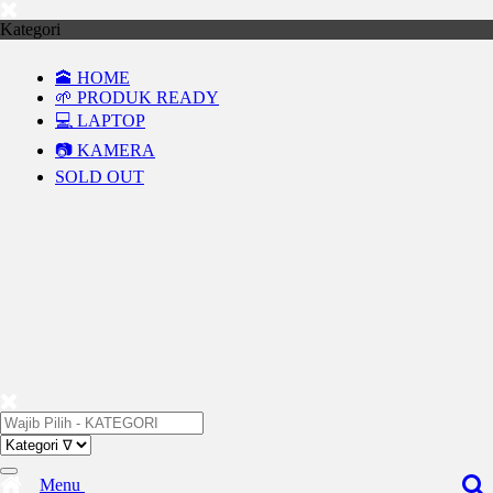
Kategori
🕋 HOME
🌱 PRODUK READY
💻 LAPTOP
📷 KAMERA
SOLD OUT
Menu