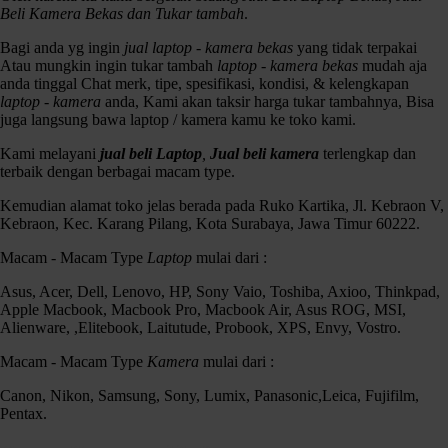
Fast Hybrid AF & 179 Phase-Detect Points
Beli Kamera Bekas dan Tukar tambah
.
Up to 11 fps Shooting and ISO 25600
LCD 3″ (belum bisa dilipat keatas)
Bagi anda yg ingin
jual laptop - kamera bekas
yang tidak terpakai
Yg Lain Googling za,.,.
Atau mungkin ingin tukar tambah
laptop - kamera bekas
mudah aja
anda tinggal Chat merk, tipe, spesifikasi, kondisi, & kelengkapan
Kondisi :
laptop - kamera
anda, Kami akan taksir harga tukar tambahnya, Bisa
fisik mulus 96% / mesin normal semua / SC 15.xxx
juga langsung bawa laptop / kamera kamu ke toko kami.
Kelengkapan : unit / batre / cas / Strap / Lensa 16-50mm / dosbook
Kami melayani
jual beli Laptop
,
Jual beli kamera
terlengkap dan
terbaik dengan berbagai macam type.
Kemudian alamat toko jelas berada pada Ruko Kartika, Jl. Kebraon V,
Kebraon, Kec. Karang Pilang, Kota Surabaya, Jawa Timur 60222.
Macam - Macam Type
Laptop
mulai dari :
Asus, Acer, Dell, Lenovo, HP, Sony Vaio, Toshiba, Axioo, Thinkpad,
Apple Macbook, Macbook Pro, Macbook Air, Asus ROG, MSI,
Alienware, ,Elitebook, Laitutude, Probook, XPS, Envy, Vostro.
Macam - Macam Type
Kamera
mulai dari :
Canon, Nikon, Samsung, Sony, Lumix, Panasonic,Leica, Fujifilm,
Pentax.