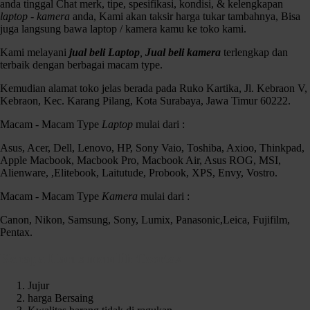
anda tinggal Chat merk, tipe, spesifikasi, kondisi, & kelengkapan
laptop - kamera
anda, Kami akan taksir harga tukar tambahnya, Bisa
juga langsung bawa laptop / kamera kamu ke toko kami.
Kami melayani
jual beli Laptop
,
Jual beli kamera
terlengkap dan
terbaik dengan berbagai macam type.
Kemudian alamat toko jelas berada pada Ruko Kartika, Jl. Kebraon V,
Kebraon, Kec. Karang Pilang, Kota Surabaya, Jawa Timur 60222.
Macam - Macam Type
Laptop
mulai dari :
Asus, Acer, Dell, Lenovo, HP, Sony Vaio, Toshiba, Axioo, Thinkpad,
Apple Macbook, Macbook Pro, Macbook Air, Asus ROG, MSI,
Alienware, ,Elitebook, Laitutude, Probook, XPS, Envy, Vostro.
Macam - Macam Type
Kamera
mulai dari :
Sony A7 II Lensa Kit 28-70mm , dari pada beli abru mending yg ini
gan,.,
Canon, Nikon, Samsung, Sony, Lumix, Panasonic,Leica, Fujifilm,
Pentax.
OVERVIEW :
Sony Alpha A7 II ILCE-7M2 Hitam Kamera Mirrorless merupakan
Kenapa Harus memilih Czortox
kamera mirrorless yang memiliki resolusi sebesar 24.3 MP. Kamera
mirrorless ini didukung dengan tipe sensor CMOS dan Prosesor Bionz
Jujur
X, serta ISO hingga 25600. Sony Alpha A7 II ILCE-7M2 ini memiliki
harga Bersaing
maksimal shutter speed hingga 1/8000 dan konektifitas HDMI, USB