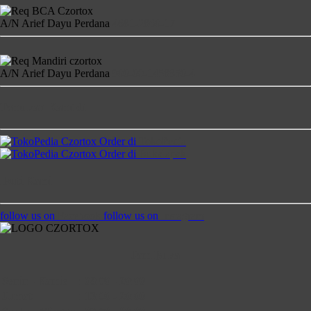
A/N Arief Dayu Perdana
4681-2860-17
A/N Arief Dayu Perdana
900-00-1458850-4
Temukan Kami di
Order di
TokoPedia
Order di
Bukalapak
Ikuti Kami
follow us on
Facebook
follow us on
Instagram
Jam Buka
Senin - Kamis
:
08:00 - 20:00
Jumat
:
13:00 - 20:00