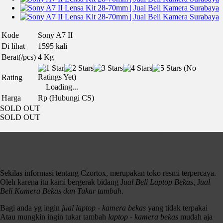
Kode
Sony A7 II
Di lihat
1595 kali
Berat(/pcs)
4 Kg
(No
Ratings Yet)
Rating
Loading...
Harga
Rp (Hubungi CS)
SOLD OUT
SOLD OUT
Jual Beli Laptop & Kamera Bekas
Terlengkap Dan Terbaik No. 1 Di Surabaya
Sekilas informasi tentang Czortox, merupakan toko resmi terpercaya.
Oleh karena itu kami bergerak bidang J
ual Beli Laptop Bekas,
J
ual
Beli Kamera Bekas dan Tukar tambah
.
Bagi anda yg ingin
jual laptop - kamera bekas
yang tidak terpakai
Atau mungkin ingin tukar tambah
laptop - kamera bekas
mudah aja