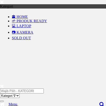
Kategori
🕋 HOME
🌱 PRODUK READY
💻 LAPTOP
📷 KAMERA
SOLD OUT
Menu