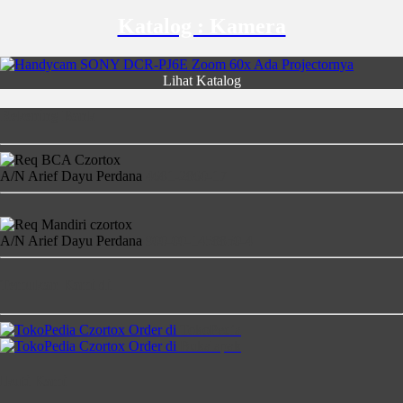
Katalog : Kamera
Lihat Katalog
Rekening Bank
A/N Arief Dayu Perdana
4681-2860-17
A/N Arief Dayu Perdana
900-00-1458850-4
Temukan Kami di
Order di
TokoPedia
Order di
Bukalapak
Ikuti Kami