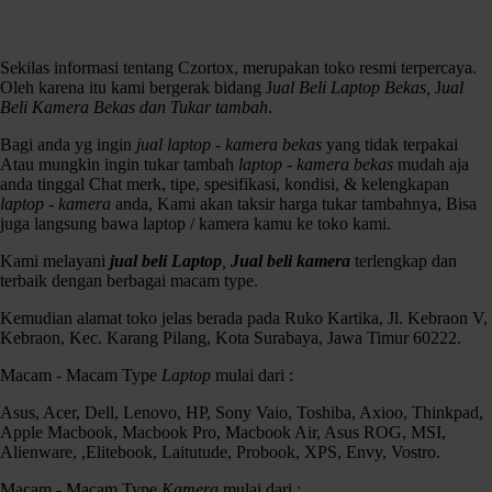
Terlengkap Dan Terbaik No. 1 Di Surabaya
Sekilas informasi tentang Czortox, merupakan toko resmi terpercaya.
Oleh karena itu kami bergerak bidang J
ual Beli Laptop Bekas,
J
ual
Beli Kamera Bekas dan Tukar tambah
.
Bagi anda yg ingin
jual laptop - kamera bekas
yang tidak terpakai
Atau mungkin ingin tukar tambah
laptop - kamera bekas
mudah aja
anda tinggal Chat merk, tipe, spesifikasi, kondisi, & kelengkapan
laptop - kamera
anda, Kami akan taksir harga tukar tambahnya, Bisa
juga langsung bawa laptop / kamera kamu ke toko kami.
Kami melayani
jual beli Laptop
,
Jual beli kamera
terlengkap dan
terbaik dengan berbagai macam type.
Handycam SONY DCR-PJ6E Zoom 60x Ada Projectornya
Kemudian alamat toko jelas berada pada Ruko Kartika, Jl. Kebraon V,
Spek :
Kebraon, Kec. Karang Pilang, Kota Surabaya, Jawa Timur 60222.
1/8 “800K pixel CCD.
Sony
Lens 60x optical zoom.
Macam - Macam Type
Laptop
mulai dari :
70x Zoom Diperpanjang.
SteadyShot.
Asus, Acer, Dell, Lenovo, HP, Sony Vaio, Toshiba, Axioo, Thinkpad,
2.7 “Wide Batal Photo LCD.
Apple Macbook, Macbook Pro, Macbook Air, Asus ROG, MSI,
Built-in Proyektor
Alienware, ,Elitebook, Laitutude, Probook, XPS, Envy, Vostro.
Kondisi :
Macam - Macam Type
Kamera
mulai dari :