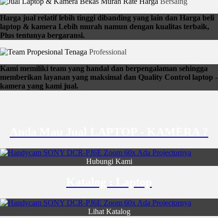
Rate Harga
Bersaing
Harga jual relatif lebih tinggi dibanding yang lain dan Harga beli
laptop & kamera Lebih murah namun dengan kualitas terbaik,
Plus tentunya bergaransi.
Tenaga
Professional
Kami memiliki team yang handal dan berpengalaman sehingga
memberikan layanan yang maksimal dan Quality Control laptop -
kamera yang kami jual.
Anda Mau Jual LAPTOP - KAMERA ?
Hubungi Kami
Katalog : Laptop
Lihat Katalog