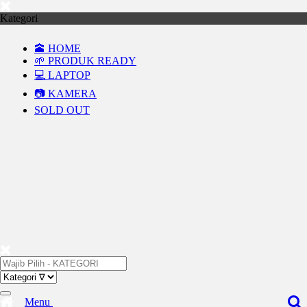
Kategori
🕋 HOME
🌱 PRODUK READY
💻 LAPTOP
📷 KAMERA
SOLD OUT
Menu