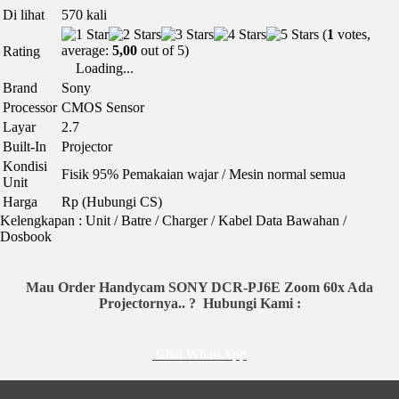
Di lihat
570 kali
(
1
votes,
average:
5,00
out of 5)
Rating
Loading...
Brand
Sony
Processor
CMOS Sensor
Layar
2.7
Built-In
Projector
Kondisi
Fisik 95% Pemakaian wajar / Mesin normal semua
Unit
Harga
Rp (Hubungi CS)
Kelengkapan : Unit / Batre / Charger / Kabel Data Bawahan /
Dosbook
Mau Order Handycam SONY DCR-PJ6E Zoom 60x Ada
Projectornya.. ?
Hubungi Kami :
Chat WhatsApp
Jual Beli Laptop & Kamera Bekas