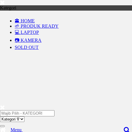
Kategori
🕋 HOME
🌱 PRODUK READY
💻 LAPTOP
📷 KAMERA
SOLD OUT
Menu