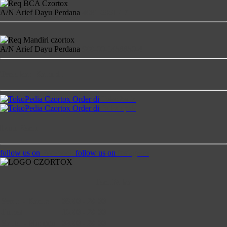
A/N Arief Dayu Perdana
4681-2860-17
A/N Arief Dayu Perdana
900-00-1458850-4
Temukan Kami di
Order di
TokoPedia
Order di
Bukalapak
Ikuti Kami
follow us on
Facebook
follow us on
Instagram
Jam Buka
Senin - Kamis
:
08:00 - 20:00
Jumat
:
13:00 - 20:00
Saptu - Minggu
:
09:00 - 20:00