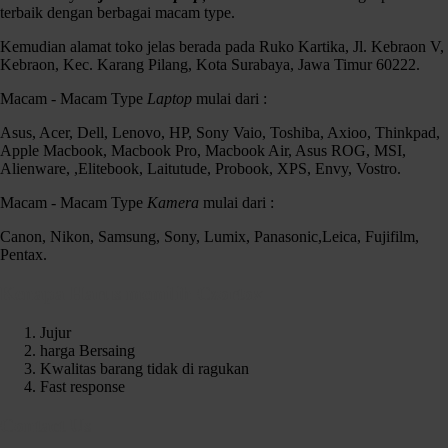
terbaik dengan berbagai macam type.
Kemudian alamat toko jelas berada pada Ruko Kartika, Jl. Kebraon V,
Kebraon, Kec. Karang Pilang, Kota Surabaya, Jawa Timur 60222.
Macam - Macam Type
Laptop
mulai dari :
Asus, Acer, Dell, Lenovo, HP, Sony Vaio, Toshiba, Axioo, Thinkpad,
Apple Macbook, Macbook Pro, Macbook Air, Asus ROG, MSI,
Alienware, ,Elitebook, Laitutude, Probook, XPS, Envy, Vostro.
Macam - Macam Type
Kamera
mulai dari :
Canon, Nikon, Samsung, Sony, Lumix, Panasonic,Leica, Fujifilm,
Pentax.
Kenapa Harus memilih Czortox
Jujur
harga Bersaing
Kwalitas barang tidak di ragukan
Fast response
Contact Us