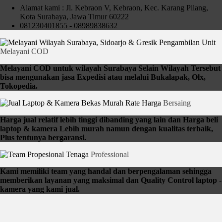
Alamat kami : Jl. Kebraon V, Kebraon, Kec. Karang Pilang,
Kota Surabaya, Jawa Timur 60222
081230401855 - 08989838632
Pengambilan Unit
Melayani COD
Melayani COD untuk wilayah Surabaya Selain Wilayah Tersebut
bisa mengunakan jasa Expedisi atau melalui Bukalapak, Olx,
Tokopedia.
Rate Harga
Bersaing
Harga jual relatif lebih tinggi dibanding yang lain dan Harga beli
laptop & kamera Lebih murah namun dengan kualitas terbaik,
Plus tentunya bergaransi.
Tenaga
Professional
Kami memiliki team yang handal dan berpengalaman sehingga
memberikan layanan yang maksimal dan Quality Control laptop -
kamera yang kami jual.