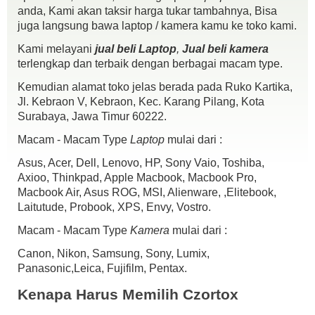
anda, Kami akan taksir harga tukar tambahnya, Bisa
NVIDIA Geforce GT 525M
juga langsung bawa laptop / kamera kamu ke toko kami.
Ram 6gb
HDD 500gb
Kami melayani
jual beli Laptop
,
Jual beli kamera
Webcam
terlengkap dan terbaik dengan berbagai macam type.
Wifi
Kemudian alamat toko jelas berada pada Ruko Kartika,
Windows 7
Jl. Kebraon V, Kebraon, Kec. Karang Pilang, Kota
Kondisi :
Surabaya, Jawa Timur 60222.
Fisik 91% pemakaian wajar
Fungsi normal semua
Macam - Macam Type
Laptop
mulai dari :
Batre tahan 1-2 jam.an
Kelengkapan :
Asus, Acer, Dell, Lenovo, HP, Sony Vaio, Toshiba,
Unit
Axioo, Thinkpad, Apple Macbook, Macbook Pro,
Batre
Macbook Air, Asus ROG, MSI, Alienware, ,Elitebook,
Charger
Laitutude, Probook, XPS, Envy, Vostro.
Harga 2,65jt aja siapa cepat dia dapat
Macam - Macam Type
Kamera
mulai dari :
Canon, Nikon, Samsung, Sony, Lumix,
Panasonic,Leica, Fujifilm, Pentax.
Kenapa Harus Memilih Czortox