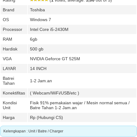
Rating
(
1
votes, average:
5,00
out of 5)
Brand
Toshiba
OS
Windows 7
Processor
Intel Core i5-2430M
RAM
6gb
Hardisk
500 gb
VGA
NVIDIA Geforce GT 525M
LAYAR
14 INCH
Batrei
1-2 Jam.an
Tahan
Konektifitas
( Webcam/WiFi/USB/etc )
Kondisi
Fisik 91% pemakaian wajar / Mesin normal semua /
Unit
Batre Tahan 1-2 Jam.an
Harga
Rp (Hubungi CS)
Kelengkapan : Unit / Batre / Charger