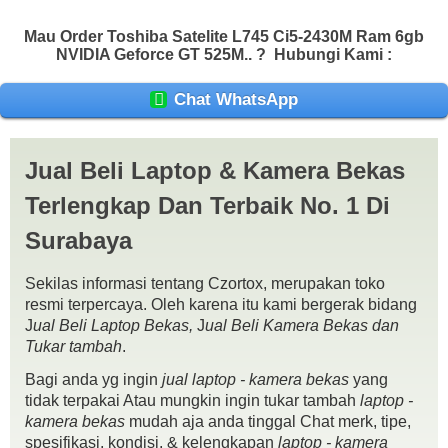
Mau Order Toshiba Satelite L745 Ci5-2430M Ram 6gb
NVIDIA Geforce GT 525M.. ?
Hubungi Kami :
Chat WhatsApp
Jual Beli Laptop & Kamera Bekas
Terlengkap Dan Terbaik No. 1 Di
Surabaya
Sekilas informasi tentang Czortox, merupakan toko
resmi terpercaya. Oleh karena itu kami bergerak bidang
J
ual Beli Laptop Bekas,
J
ual Beli Kamera Bekas dan
Tukar tambah
.
Bagi anda yg ingin
jual laptop - kamera bekas
yang
Toshiba Satelite L745 Ci5-2430M Ram 6gb NVIDIA Geforce GT
tidak terpakai Atau mungkin ingin tukar tambah
laptop -
525M
kamera bekas
mudah aja anda tinggal Chat merk, tipe,
Spek :
spesifikasi, kondisi, & kelengkapan
laptop - kamera
Intel Core i5-2430M