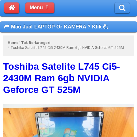
Menu
Mau Jual LAPTOP Or KAMERA ? Klik
Home
Tak Berkategori
Toshiba Satelite L745 Ci5-2430M Ram 6gb NVIDIA Geforce GT 525M
Toshiba Satelite L745 Ci5-
2430M Ram 6gb NVIDIA
Geforce GT 525M