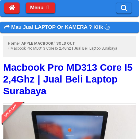
Menu
Mau Jual LAPTOP Or KAMERA ? Klik
Home
APPLE MACBOOK
SOLD OUT
Macbook Pro MD313 Core I5 2,4Ghz | Jual Beli Laptop Surabaya
Macbook Pro MD313 Core I5
2,4Ghz | Jual Beli Laptop
Surabaya
SOLD OUT