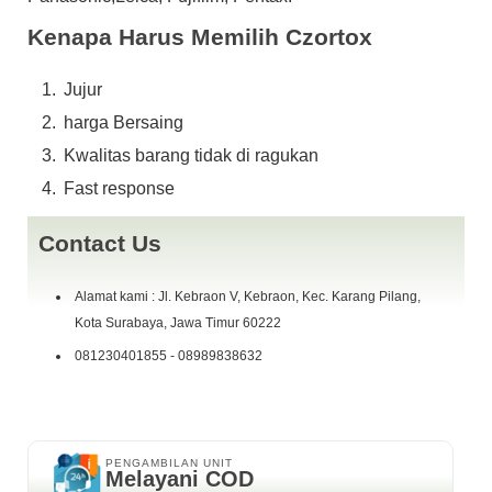
magsafe
yang g da jangan di tanya,.,.,!!!
Kenapa Harus Memilih Czortox
Harga Alhamdulillah SOLD
.., Gan siapa cepat dy dapat ,.,
Jujur
harga Bersaing
IG : czortox
Kwalitas barang tidak di ragukan
fast response W.A 0898 ~ 9838 ~ 632 or Telp 081230401855
Fast response
Kebraon Gang V, Pertokoan Giant Express L05 ( depan Parkiran
Motor )
Contact Us
Alamat kami : Jl. Kebraon V, Kebraon, Kec. Karang Pilang,
Kota Surabaya, Jawa Timur 60222
081230401855 - 08989838632
PENGAMBILAN UNIT
Melayani COD