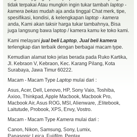
tidak terpakai Atau mungkin ingin tukar tambah
laptop -
kamera bekas
mudah aja anda tinggal Chat merk, tipe,
spesifikasi, kondisi, & kelengkapan
laptop - kamera
Macbook Pro MD313 Core i5 2,4Ghz
anda, Kami akan taksir harga tukar tambahnya, Bisa
Spek :
juga langsung bawa laptop / kamera kamu ke toko kami.
Core i5 2,4 Ghz
Kami melayani
jual beli Laptop
,
Jual beli kamera
Ram 4 gb ddr3
terlengkap dan terbaik dengan berbagai macam type.
Hdd 500 gb
VGA Intel HD
Kemudian alamat toko jelas berada pada Ruko Kartika,
webcam,wifi, bluethot
Jl. Kebraon V, Kebraon, Kec. Karang Pilang, Kota
led 13″
Surabaya, Jawa Timur 60222.
dvd rw
Macam - Macam Type
Laptop
mulai dari :
OS Elcapitan
Kondisi :
Asus, Acer, Dell, Lenovo, HP, Sony Vaio, Toshiba,
fisik mulus 97% Mulus Terawat
Axioo, Thinkpad, Apple Macbook, Macbook Pro,
mesin normal semua.,
Macbook Air, Asus ROG, MSI, Alienware, ,Elitebook,
batre 4 Jam Lebih ..,
Laitutude, Probook, XPS, Envy, Vostro.
Pembelian 2015
Kelengkapan :
Macam - Macam Type
Kamera
mulai dari :
unit
Canon, Nikon, Samsung, Sony, Lumix,
batre
Panasonic,Leica, Fujifilm, Pentax.